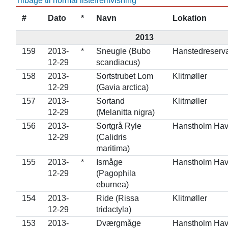
Tilbage til normal listefremvisning
#
Dato
*
Navn
Lokation
2013
159
2013-
*
Sneugle (Bubo
Hanstedreserva
12-29
scandiacus)
158
2013-
Sortstrubet Lom
Klitmøller
12-29
(Gavia arctica)
157
2013-
Sortand
Klitmøller
12-29
(Melanitta nigra)
156
2013-
Sortgrå Ryle
Hanstholm Ha
12-29
(Calidris
maritima)
155
2013-
*
Ismåge
Hanstholm Ha
12-29
(Pagophila
eburnea)
154
2013-
Ride (Rissa
Klitmøller
12-29
tridactyla)
153
2013-
Dværgmåge
Hanstholm Ha