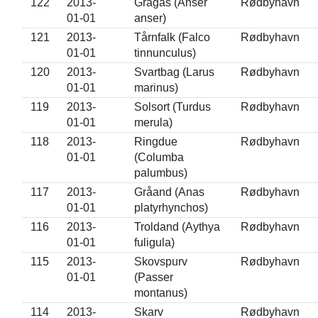
122
2013-
Grågås (Anser
Rødbyhavn
01-01
anser)
121
2013-
Tårnfalk (Falco
Rødbyhavn
01-01
tinnunculus)
120
2013-
Svartbag (Larus
Rødbyhavn
01-01
marinus)
119
2013-
Solsort (Turdus
Rødbyhavn
01-01
merula)
118
2013-
Ringdue
Rødbyhavn
01-01
(Columba
palumbus)
117
2013-
Gråand (Anas
Rødbyhavn
01-01
platyrhynchos)
116
2013-
Troldand (Aythya
Rødbyhavn
01-01
fuligula)
115
2013-
Skovspurv
Rødbyhavn
01-01
(Passer
montanus)
114
2013-
Skarv
Rødbyhavn