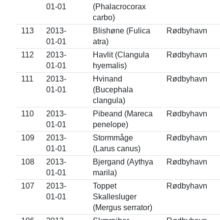
01-01
(Phalacrocorax
carbo)
113
2013-
Blishøne (Fulica
Rødbyhavn
01-01
atra)
112
2013-
Havlit (Clangula
Rødbyhavn
01-01
hyemalis)
111
2013-
Hvinand
Rødbyhavn
01-01
(Bucephala
clangula)
110
2013-
Pibeand (Mareca
Rødbyhavn
01-01
penelope)
109
2013-
Stormmåge
Rødbyhavn
01-01
(Larus canus)
108
2013-
Bjergand (Aythya
Rødbyhavn
01-01
marila)
107
2013-
Toppet
Rødbyhavn
01-01
Skallesluger
(Mergus serrator)