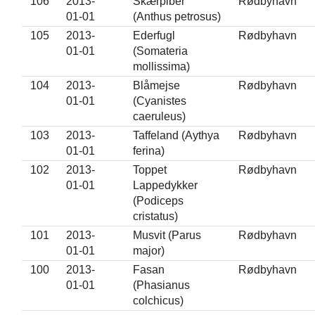
106
2013-
Skærpiber
Rødbyhavn
01-01
(Anthus petrosus)
105
2013-
Ederfugl
Rødbyhavn
01-01
(Somateria
mollissima)
104
2013-
Blåmejse
Rødbyhavn
01-01
(Cyanistes
caeruleus)
103
2013-
Taffeland (Aythya
Rødbyhavn
01-01
ferina)
102
2013-
Toppet
Rødbyhavn
01-01
Lappedykker
(Podiceps
cristatus)
101
2013-
Musvit (Parus
Rødbyhavn
01-01
major)
100
2013-
Fasan
Rødbyhavn
01-01
(Phasianus
colchicus)