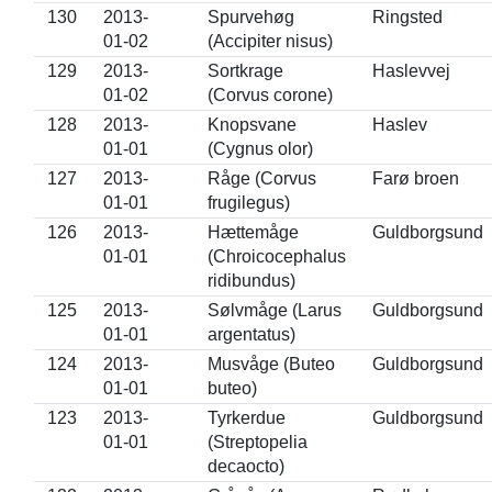
130
2013-
Spurvehøg
Ringsted
01-02
(Accipiter nisus)
129
2013-
Sortkrage
Haslevvej
01-02
(Corvus corone)
128
2013-
Knopsvane
Haslev
01-01
(Cygnus olor)
127
2013-
Råge (Corvus
Farø broen
01-01
frugilegus)
126
2013-
Hættemåge
Guldborgsund
01-01
(Chroicocephalus
ridibundus)
125
2013-
Sølvmåge (Larus
Guldborgsund
01-01
argentatus)
124
2013-
Musvåge (Buteo
Guldborgsund
01-01
buteo)
123
2013-
Tyrkerdue
Guldborgsund
01-01
(Streptopelia
decaocto)