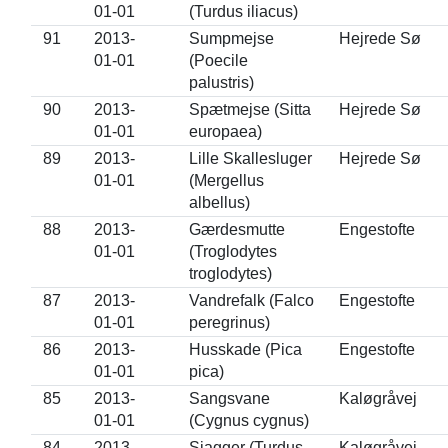
01-01
(Turdus iliacus)
91
2013-
Sumpmejse
Hejrede Sø
01-01
(Poecile
palustris)
90
2013-
Spætmejse (Sitta
Hejrede Sø
01-01
europaea)
89
2013-
Lille Skallesluger
Hejrede Sø
01-01
(Mergellus
albellus)
88
2013-
Gærdesmutte
Engestofte
01-01
(Troglodytes
troglodytes)
87
2013-
Vandrefalk (Falco
Engestofte
01-01
peregrinus)
86
2013-
Husskade (Pica
Engestofte
01-01
pica)
85
2013-
Sangsvane
Kaløgråvej
01-01
(Cygnus cygnus)
84
2013-
Sjagger (Turdus
Kaløgråvej