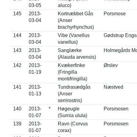
03-05
aluco)
145
2013-
Kortnæbbet Gås
Porsmose
03-04
(Anser
brachyrhynchus)
144
2013-
Vibe (Vanellus
Gødstrup Engs
03-04
vanellus)
143
2013-
Sanglærke
Holmegårds M
03-04
(Alauda arvensis)
142
2013-
Kvækerfinke
Ørslev
01-19
(Fringilla
montifringilla)
141
2013-
Tundrasædgås
Næstved
01-13
(Anser
serrirostris)
140
2013-
*
Høgeugle
Porsmosen
01-07
(Surnia ulula)
139
2013-
Ravn (Corvus
Porsmosen
01-07
corax)