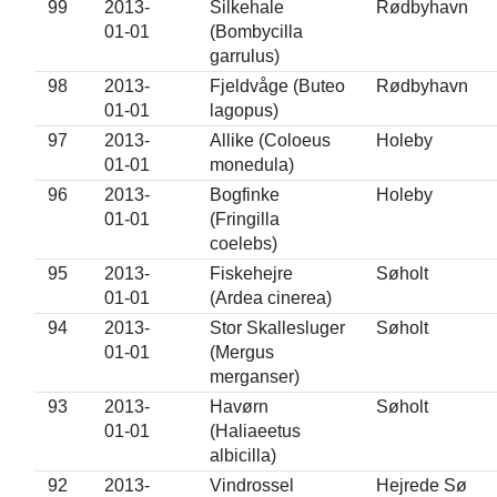
99
2013-
Silkehale
Rødbyhavn
01-01
(Bombycilla
garrulus)
98
2013-
Fjeldvåge (Buteo
Rødbyhavn
01-01
lagopus)
97
2013-
Allike (Coloeus
Holeby
01-01
monedula)
96
2013-
Bogfinke
Holeby
01-01
(Fringilla
coelebs)
95
2013-
Fiskehejre
Søholt
01-01
(Ardea cinerea)
94
2013-
Stor Skallesluger
Søholt
01-01
(Mergus
merganser)
93
2013-
Havørn
Søholt
01-01
(Haliaeetus
albicilla)
92
2013-
Vindrossel
Hejrede Sø