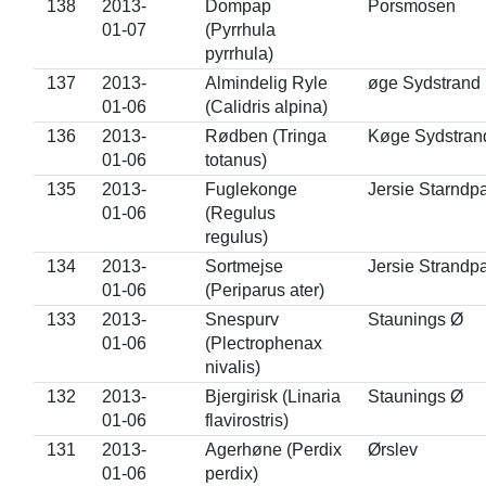
138
2013-
Dompap
Porsmosen
01-07
(Pyrrhula
pyrrhula)
137
2013-
Almindelig Ryle
øge Sydstrand
01-06
(Calidris alpina)
136
2013-
Rødben (Tringa
Køge Sydstran
01-06
totanus)
135
2013-
Fuglekonge
Jersie Starndp
01-06
(Regulus
regulus)
134
2013-
Sortmejse
Jersie Strandp
01-06
(Periparus ater)
133
2013-
Snespurv
Staunings Ø
01-06
(Plectrophenax
nivalis)
132
2013-
Bjergirisk (Linaria
Staunings Ø
01-06
flavirostris)
131
2013-
Agerhøne (Perdix
Ørslev
01-06
perdix)