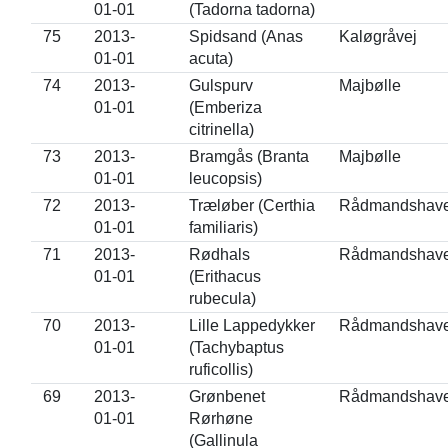
01-01
(Tadorna tadorna)
75
2013-
Spidsand (Anas
Kaløgråvej
01-01
acuta)
74
2013-
Gulspurv
Majbølle
01-01
(Emberiza
citrinella)
73
2013-
Bramgås (Branta
Majbølle
01-01
leucopsis)
72
2013-
Træløber (Certhia
Rådmandshav
01-01
familiaris)
71
2013-
Rødhals
Rådmandshav
01-01
(Erithacus
rubecula)
70
2013-
Lille Lappedykker
Rådmandshav
01-01
(Tachybaptus
ruficollis)
69
2013-
Grønbenet
Rådmandshav
01-01
Rørhøne
(Gallinula