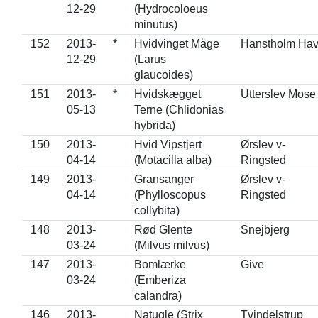
12-29
(Hydrocoloeus
minutus)
152
2013-
*
Hvidvinget Måge
Hanstholm Ha
12-29
(Larus
glaucoides)
151
2013-
*
Hvidskægget
Utterslev Mose
05-13
Terne (Chlidonias
hybrida)
150
2013-
Hvid Vipstjert
Ørslev v-
04-14
(Motacilla alba)
Ringsted
149
2013-
Gransanger
Ørslev v-
04-14
(Phylloscopus
Ringsted
collybita)
148
2013-
Rød Glente
Snejbjerg
03-24
(Milvus milvus)
147
2013-
Bomlærke
Give
03-24
(Emberiza
calandra)
146
2013-
Natugle (Strix
Tvindelstrup