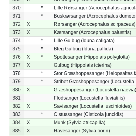
370
*
Lille Rørsanger (Acrocephalus agricol
371
*
Buskrørsanger (Acrocephalus dumeto
372
X
Rørsanger (Acrocephalus scirpaceus)
373
X
Kærsanger (Acrocephalus palustris)
374
*
Lille Gulbug (Iduna caligata)
375
*
Bleg Gulbug (Iduna pallida)
376
X
*
Spottesanger (Hippolais polyglotta)
377
X
Gulbug (Hippolais icterina)
378
*
Stor Græshoppesanger (Helopsaltes fa
379
*
Stribet Græshoppesanger (Locustella 
380
X
Græshoppesanger (Locustella naevia
381
Flodsanger (Locustella fluviatilis)
382
X
Savisanger (Locustella luscinioides)
383
*
Cistussanger (Cisticola juncidis)
384
X
Munk (Sylvia atricapilla)
385
X
Havesanger (Sylvia borin)