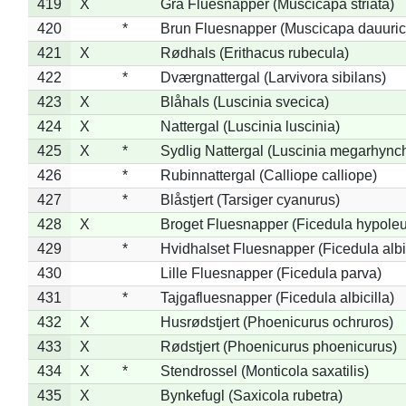
419
X
Grå Fluesnapper (Muscicapa striata)
420
*
Brun Fluesnapper (Muscicapa dauuric
421
X
Rødhals (Erithacus rubecula)
422
*
Dværgnattergal (Larvivora sibilans)
423
X
Blåhals (Luscinia svecica)
424
X
Nattergal (Luscinia luscinia)
425
X
*
Sydlig Nattergal (Luscinia megarhync
426
*
Rubinnattergal (Calliope calliope)
427
*
Blåstjert (Tarsiger cyanurus)
428
X
Broget Fluesnapper (Ficedula hypole
429
*
Hvidhalset Fluesnapper (Ficedula albic
430
Lille Fluesnapper (Ficedula parva)
431
*
Tajgafluesnapper (Ficedula albicilla)
432
X
Husrødstjert (Phoenicurus ochruros)
433
X
Rødstjert (Phoenicurus phoenicurus)
434
X
*
Stendrossel (Monticola saxatilis)
435
X
Bynkefugl (Saxicola rubetra)