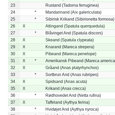
23
Rustand (Tadorna ferruginea)
24
*
Mandarinand (Aix galericulata)
25
*
Sibirisk Krikand (Sibirionetta formosa)
26
X
Atlingand (Spatula querquedula)
27
*
Blåvinget And (Spatula discors)
28
X
Skeand (Spatula clypeata)
29
X
Knarand (Mareca strepera)
30
X
Pibeand (Mareca penelope)
31
X
*
Amerikansk Pibeand (Mareca america
32
X
Gråand (Anas platyrhynchos)
33
*
Sortbrun And (Anas rubripes)
34
X
Spidsand (Anas acuta)
35
X
Krikand (Anas crecca)
36
*
Rødhovedet And (Netta rufina)
37
X
Taffeland (Aythya ferina)
38
*
Hvidøjet And (Aythya nyroca)