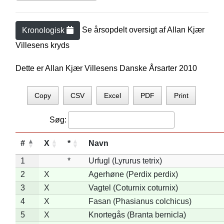
Se årsopdelt oversigt af
Allan Kjær
Kronologisk
Villesen
s kryds
Dette er Allan Kjær Villesens Danske Årsarter 2010
Copy
CSV
Excel
PDF
Print
Søg:
#
X
*
Navn
1
*
Urfugl (Lyrurus tetrix)
2
X
Agerhøne (Perdix perdix)
3
X
Vagtel (Coturnix coturnix)
4
X
Fasan (Phasianus colchicus)
5
X
Knortegås (Branta bernicla)