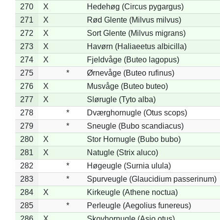
270
X
Hedehøg (Circus pygargus)
271
X
Rød Glente (Milvus milvus)
272
X
Sort Glente (Milvus migrans)
273
X
Havørn (Haliaeetus albicilla)
274
X
Fjeldvåge (Buteo lagopus)
275
*
Ørnevåge (Buteo rufinus)
276
X
Musvåge (Buteo buteo)
277
X
Slørugle (Tyto alba)
278
*
Dværghornugle (Otus scops)
279
*
Sneugle (Bubo scandiacus)
280
X
Stor Hornugle (Bubo bubo)
281
X
Natugle (Strix aluco)
282
*
Høgeugle (Surnia ulula)
283
*
Spurveugle (Glaucidium passerinum)
284
X
Kirkeugle (Athene noctua)
285
*
Perleugle (Aegolius funereus)
286
X
Skovhornugle (Asio otus)