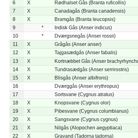
6
X
Rødhalset Gås (Branta ruficollis)
7
X
Canadagås (Branta canadensis)
8
X
Bramgås (Branta leucopsis)
9
*
Indisk Gås (Anser indicus)
10
*
Dværgsnegås (Anser rossii)
11
X
Grågås (Anser anser)
12
X
Tajgasædgås (Anser fabalis)
13
X
Kortnæbbet Gås (Anser brachyrhynch
14
X
Tundrasædgås (Anser serrirostris)
15
X
Blisgås (Anser albifrons)
16
Dværggås (Anser erythropus)
17
Sortsvane (Cygnus atratus)
18
X
Knopsvane (Cygnus olor)
19
X
Pibesvane (Cygnus columbianus)
20
X
Sangsvane (Cygnus cygnus)
21
X
Nilgås (Alopochen aegyptiaca)
22
X
Gravand (Tadorna tadorna)