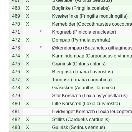
467
X
Skærpiber (Anthus petrosus)
468
X
Bogfinke (Fringilla coelebs)
469
X
Kvækerfinke (Fringilla montifringilla)
470
X
Kernebider (Coccothraustes coccothra
471
*
Krognæb (Pinicola enucleator)
472
X
Dompap (Pyrrhula pyrrhula)
473
*
Ørkendompap (Bucanetes githagineus
474
X
Karmindompap (Carpodacus erythrinu
475
X
Grønirisk (Chloris chloris)
476
X
Bjergirisk (Linaria flavirostris)
477
X
Tornirisk (Linaria cannabina)
478
X
Gråsisken (Acanthis flammea)
479
Stor Korsnæb (Loxia pytyopsittacus)
480
X
Lille Korsnæb (Loxia curvirostra)
481
Hvidvinget Korsnæb (Loxia leucoptera
482
X
Stillits (Carduelis carduelis)
483
X
Gulirisk (Serinus serinus)