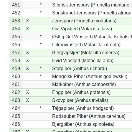
451
*
Sibirisk Jernspurv (Prunella montanell
452
*
Sortstrubet Jernspurv (Prunella atrogul
453
X
Jernspurv (Prunella modularis)
454
X
Gul Vipstjert (Motacilla flava)
455
*
Østlig Gul Vipstjert (Motacilla tschuts
456
*
Citronvipstjert (Motacilla citreola)
457
X
Bjergvipstjert (Motacilla cinerea)
458
X
Hvid Vipstjert (Motacilla alba)
459
X
*
Storpiber (Anthus richardi)
460
*
Mongolsk Piber (Anthus godlewskii)
461
Markpiber (Anthus campestris)
462
X
Engpiber (Anthus pratensis)
463
X
Skovpiber (Anthus trivialis)
464
*
Tajgapiber (Anthus hodgsoni)
465
Rødstrubet Piber (Anthus cervinus)
466
Bjergpiber (Anthus spinoletta)