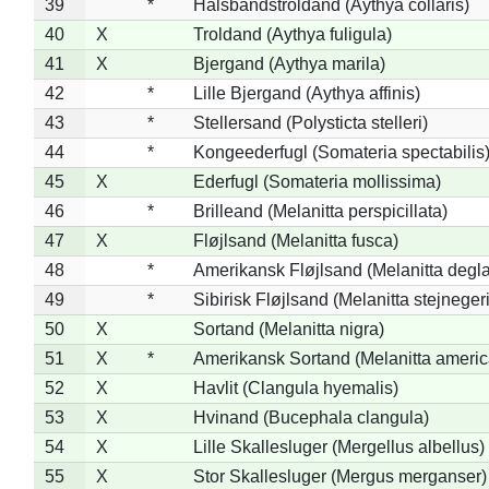
39
*
Halsbåndstroldand (Aythya collaris)
40
X
Troldand (Aythya fuligula)
41
X
Bjergand (Aythya marila)
42
*
Lille Bjergand (Aythya affinis)
43
*
Stellersand (Polysticta stelleri)
44
*
Kongeederfugl (Somateria spectabilis
45
X
Ederfugl (Somateria mollissima)
46
*
Brilleand (Melanitta perspicillata)
47
X
Fløjlsand (Melanitta fusca)
48
*
Amerikansk Fløjlsand (Melanitta degla
49
*
Sibirisk Fløjlsand (Melanitta stejnegeri
50
X
Sortand (Melanitta nigra)
51
X
*
Amerikansk Sortand (Melanitta ameri
52
X
Havlit (Clangula hyemalis)
53
X
Hvinand (Bucephala clangula)
54
X
Lille Skallesluger (Mergellus albellus)
55
X
Stor Skallesluger (Mergus merganser)