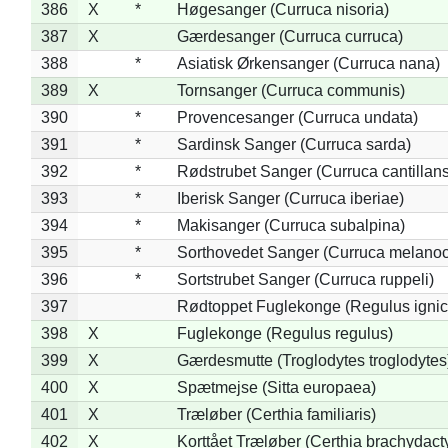
386
X
*
Høgesanger (Curruca nisoria)
387
X
Gærdesanger (Curruca curruca)
388
*
Asiatisk Ørkensanger (Curruca nana)
389
X
Tornsanger (Curruca communis)
390
*
Provencesanger (Curruca undata)
391
*
Sardinsk Sanger (Curruca sarda)
392
*
Rødstrubet Sanger (Curruca cantillans
393
*
Iberisk Sanger (Curruca iberiae)
394
*
Makisanger (Curruca subalpina)
395
*
Sorthovedet Sanger (Curruca melano
396
*
Sortstrubet Sanger (Curruca ruppeli)
397
Rødtoppet Fuglekonge (Regulus ignica
398
X
Fuglekonge (Regulus regulus)
399
X
Gærdesmutte (Troglodytes troglodytes
400
X
Spætmejse (Sitta europaea)
401
X
Træløber (Certhia familiaris)
402
X
Korttået Træløber (Certhia brachydact