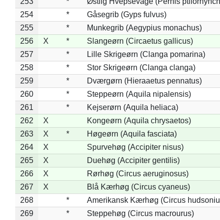
253
*
Østlig Hvepsevåge (Pernis ptilorhync
254
*
Gåsegrib (Gyps fulvus)
255
*
Munkegrib (Aegypius monachus)
256
X
*
Slangeørn (Circaetus gallicus)
257
*
Lille Skrigeørn (Clanga pomarina)
258
*
Stor Skrigeørn (Clanga clanga)
259
*
Dværgørn (Hieraaetus pennatus)
260
*
Steppeørn (Aquila nipalensis)
261
*
Kejserørn (Aquila heliaca)
262
X
Kongeørn (Aquila chrysaetos)
263
X
*
Høgeørn (Aquila fasciata)
264
X
Spurvehøg (Accipiter nisus)
265
X
Duehøg (Accipiter gentilis)
266
X
Rørhøg (Circus aeruginosus)
267
X
Blå Kærhøg (Circus cyaneus)
268
*
Amerikansk Kærhøg (Circus hudsoniu
269
*
Steppehøg (Circus macrourus)