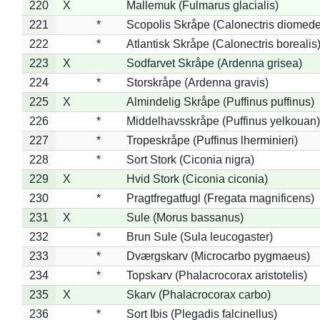
220
X
Mallemuk (Fulmarus glacialis)
221
*
Scopolis Skråpe (Calonectris diomed
222
*
Atlantisk Skråpe (Calonectris borealis
223
X
Sodfarvet Skråpe (Ardenna grisea)
224
*
Storskråpe (Ardenna gravis)
225
X
Almindelig Skråpe (Puffinus puffinus)
226
*
Middelhavsskråpe (Puffinus yelkouan)
227
*
Tropeskråpe (Puffinus lherminieri)
228
*
Sort Stork (Ciconia nigra)
229
X
Hvid Stork (Ciconia ciconia)
230
*
Pragtfregatfugl (Fregata magnificens)
231
X
Sule (Morus bassanus)
232
*
Brun Sule (Sula leucogaster)
233
*
Dværgskarv (Microcarbo pygmaeus)
234
*
Topskarv (Phalacrocorax aristotelis)
235
X
Skarv (Phalacrocorax carbo)
236
*
Sort Ibis (Plegadis falcinellus)