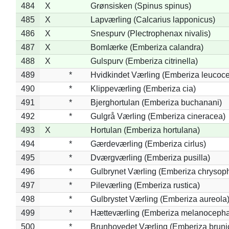
484
X
Grønsisken (Spinus spinus)
485
X
Lapværling (Calcarius lapponicus)
486
X
Snespurv (Plectrophenax nivalis)
487
X
Bomlærke (Emberiza calandra)
488
X
Gulspurv (Emberiza citrinella)
489
*
Hvidkindet Værling (Emberiza leucoc
490
*
Klippeværling (Emberiza cia)
491
*
Bjerghortulan (Emberiza buchanani)
492
*
Gulgrå Værling (Emberiza cineracea)
493
X
Hortulan (Emberiza hortulana)
494
*
Gærdeværling (Emberiza cirlus)
495
*
Dværgværling (Emberiza pusilla)
496
*
Gulbrynet Værling (Emberiza chrysoph
497
*
Pileværling (Emberiza rustica)
498
*
Gulbrystet Værling (Emberiza aureola
499
*
Hætteværling (Emberiza melanocepha
500
*
Brunhovedet Værling (Emberiza bruni