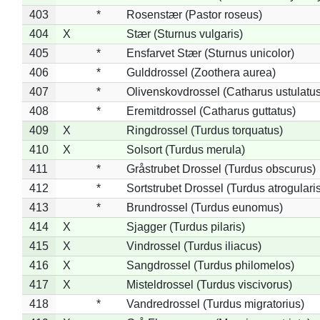
403
*
Rosenstær (Pastor roseus)
404
X
Stær (Sturnus vulgaris)
405
*
Ensfarvet Stær (Sturnus unicolor)
406
*
Gulddrossel (Zoothera aurea)
407
*
Olivenskovdrossel (Catharus ustulatus
408
*
Eremitdrossel (Catharus guttatus)
409
X
Ringdrossel (Turdus torquatus)
410
X
Solsort (Turdus merula)
411
*
Gråstrubet Drossel (Turdus obscurus)
412
*
Sortstrubet Drossel (Turdus atrogularis
413
*
Brundrossel (Turdus eunomus)
414
X
Sjagger (Turdus pilaris)
415
X
Vindrossel (Turdus iliacus)
416
X
Sangdrossel (Turdus philomelos)
417
X
Misteldrossel (Turdus viscivorus)
418
*
Vandredrossel (Turdus migratorius)