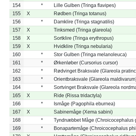
154
*
Lille Gulben (Tringa flavipes)
155
X
Rødben (Tringa totanus)
156
*
Damklire (Tringa stagnatilis)
157
X
Tinksmed (Tringa glareola)
158
X
Sortklire (Tringa erythropus)
159
X
Hvidklire (Tringa nebularia)
160
*
Stor Gulben (Tringa melanoleuca)
161
*
Ørkenløber (Cursorius cursor)
162
*
Rødvinget Braksvale (Glareola pratinc
163
*
Orientbraksvale (Glareola maldivarum
164
*
Sortvinget Braksvale (Glareola nordm
165
X
Ride (Rissa tridactyla)
166
*
Ismåge (Pagophila eburnea)
167
X
Sabinemåge (Xema sabini)
168
*
Tyndnæbbet Måge (Chroicocephalus 
169
*
Bonapartemåge (Chroicocephalus phil