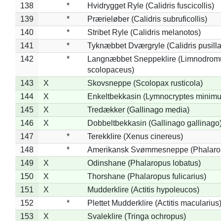
138
*
Hvidrygget Ryle (Calidris fuscicollis)
139
*
Prærieløber (Calidris subruficollis)
140
*
Stribet Ryle (Calidris melanotos)
141
*
Tyknæbbet Dværgryle (Calidris pusilla
142
*
Langnæbbet Sneppeklire (Limnodrom
scolopaceus)
143
X
Skovsneppe (Scolopax rusticola)
144
X
Enkeltbekkasin (Lymnocryptes minimu
145
X
Tredækker (Gallinago media)
146
X
Dobbeltbekkasin (Gallinago gallinago
147
*
Terekklire (Xenus cinereus)
148
*
Amerikansk Svømmesneppe (Phalaropu
149
X
Odinshane (Phalaropus lobatus)
150
X
Thorshane (Phalaropus fulicarius)
151
X
Mudderklire (Actitis hypoleucos)
152
*
Plettet Mudderklire (Actitis macularius
153
X
Svaleklire (Tringa ochropus)