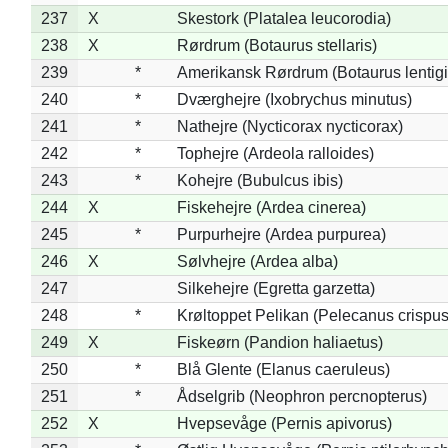
237
X
Skestork (Platalea leucorodia)
238
X
Rørdrum (Botaurus stellaris)
239
*
Amerikansk Rørdrum (Botaurus lentig
240
*
Dværghejre (Ixobrychus minutus)
241
*
Nathejre (Nycticorax nycticorax)
242
*
Tophejre (Ardeola ralloides)
243
*
Kohejre (Bubulcus ibis)
244
X
Fiskehejre (Ardea cinerea)
245
*
Purpurhejre (Ardea purpurea)
246
X
Sølvhejre (Ardea alba)
247
Silkehejre (Egretta garzetta)
248
*
Krøltoppet Pelikan (Pelecanus crispus
249
X
Fiskeørn (Pandion haliaetus)
250
*
Blå Glente (Elanus caeruleus)
251
*
Ådselgrib (Neophron percnopterus)
252
X
Hvepsevåge (Pernis apivorus)