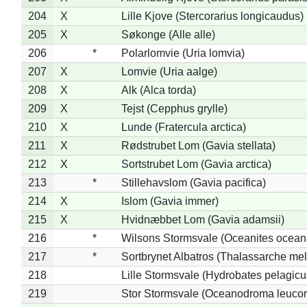
204
X
Lille Kjove (Stercorarius longicaudus)
205
X
Søkonge (Alle alle)
206
*
Polarlomvie (Uria lomvia)
207
X
Lomvie (Uria aalge)
208
X
Alk (Alca torda)
209
X
Tejst (Cepphus grylle)
210
X
Lunde (Fratercula arctica)
211
X
Rødstrubet Lom (Gavia stellata)
212
X
Sortstrubet Lom (Gavia arctica)
213
*
Stillehavslom (Gavia pacifica)
214
X
Islom (Gavia immer)
215
X
Hvidnæbbet Lom (Gavia adamsii)
216
*
Wilsons Stormsvale (Oceanites ocean
217
*
Sortbrynet Albatros (Thalassarche me
218
Lille Stormsvale (Hydrobates pelagicu
219
Stor Stormsvale (Oceanodroma leuco