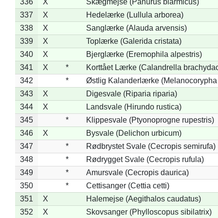
336
X
Skægmejse (Panurus biarmicus)
337
X
Hedelærke (Lullula arborea)
338
X
Sanglærke (Alauda arvensis)
339
X
Toplærke (Galerida cristata)
340
X
Bjerglærke (Eremophila alpestris)
341
X
*
Korttået Lærke (Calandrella brachydac
342
*
Østlig Kalanderlærke (Melanocorypha
343
X
Digesvale (Riparia riparia)
344
X
Landsvale (Hirundo rustica)
345
*
Klippesvale (Ptyonoprogne rupestris)
346
X
Bysvale (Delichon urbicum)
347
*
Rødbrystet Svale (Cecropis semirufa)
348
*
Rødrygget Svale (Cecropis rufula)
349
*
Amursvale (Cecropis daurica)
350
*
Cettisanger (Cettia cetti)
351
X
Halemejse (Aegithalos caudatus)
352
X
Skovsanger (Phylloscopus sibilatrix)