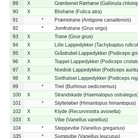
89
X
Grønbenet Rørhøne (Gallinula chloro
90
X
Blishøne (Fulica atra)
91
*
Prærietrane (Antigone canadensis)
92
*
Jomfrutrane (Grus virgo)
93
X
Trane (Grus grus)
94
X
Lille Lappedykker (Tachybaptus ruficol
95
X
Gråstrubet Lappedykker (Podiceps gr
96
X
Toppet Lappedykker (Podiceps cristat
97
X
Nordisk Lappedykker (Podiceps auritu
98
X
Sorthalset Lappedykker (Podiceps nigri
99
*
Triel (Burhinus oedicnemus)
100
X
Strandskade (Haematopus ostralegus
101
*
Stylteløber (Himantopus himantopus)
102
X
Klyde (Recurvirostra avosetta)
103
X
Vibe (Vanellus vanellus)
104
*
Steppevibe (Vanellus gregarius)
105
*
Sumpvibe (Vanellus leucurus)