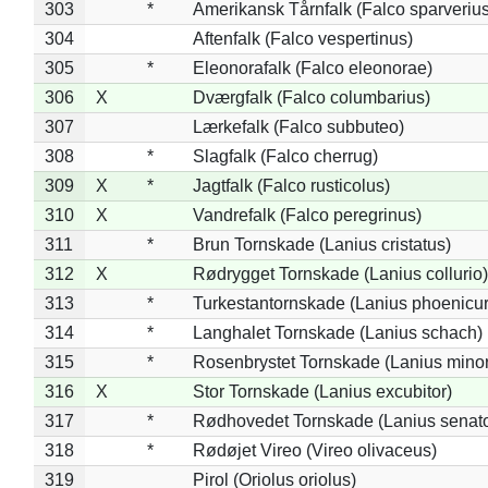
303
*
Amerikansk Tårnfalk (Falco sparverius
304
Aftenfalk (Falco vespertinus)
305
*
Eleonorafalk (Falco eleonorae)
306
X
Dværgfalk (Falco columbarius)
307
Lærkefalk (Falco subbuteo)
308
*
Slagfalk (Falco cherrug)
309
X
*
Jagtfalk (Falco rusticolus)
310
X
Vandrefalk (Falco peregrinus)
311
*
Brun Tornskade (Lanius cristatus)
312
X
Rødrygget Tornskade (Lanius collurio)
313
*
Turkestantornskade (Lanius phoenicur
314
*
Langhalet Tornskade (Lanius schach)
315
*
Rosenbrystet Tornskade (Lanius minor
316
X
Stor Tornskade (Lanius excubitor)
317
*
Rødhovedet Tornskade (Lanius senato
318
*
Rødøjet Vireo (Vireo olivaceus)
319
Pirol (Oriolus oriolus)