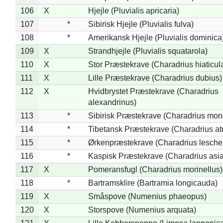
106
X
Hjejle (Pluvialis apricaria)
107
*
Sibirisk Hjejle (Pluvialis fulva)
108
*
Amerikansk Hjejle (Pluvialis dominica
109
X
Strandhjejle (Pluvialis squatarola)
110
X
Stor Præstekrave (Charadrius hiaticul
111
X
Lille Præstekrave (Charadrius dubius)
112
X
Hvidbrystet Præstekrave (Charadrius
alexandrinus)
113
*
Sibirisk Præstekrave (Charadrius mon
114
*
Tibetansk Præstekrave (Charadrius atr
115
*
Ørkenpræstekrave (Charadrius leschen
116
*
Kaspisk Præstekrave (Charadrius asia
117
X
Pomeransfugl (Charadrius morinellus)
118
*
Bartramsklire (Bartramia longicauda)
119
X
Småspove (Numenius phaeopus)
120
X
Storspove (Numenius arquata)