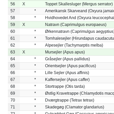
56
X
Toppet Skallesluger (Mergus serrator)
57
*
Amerikansk Skarveand (Oxyura jamai
58
*
Hvidhovedet And (Oxyura leucocepha
59
X
Natravn (Caprimulgus europaeus)
60
*
Ørkennatravn (Caprimulgus aegyptius
61
*
Tornhalesejler (Hirundapus caudacutu
62
*
Alpesejler (Tachymarptis melba)
63
X
Mursejler (Apus apus)
64
*
Gråsejler (Apus pallidus)
65
*
Orientsejler (Apus pacificus)
66
*
Lille Sejler (Apus affinis)
67
*
Kaffersejler (Apus caffer)
68
*
Stortrappe (Otis tarda)
69
*
Østlig Kravetrappe (Chlamydotis macq
70
*
Dværgtrappe (Tetrax tetrax)
71
*
Skadegøg (Clamator glandarius)
72
*
Gulnæbbet Gøg (Coccyzus americanu