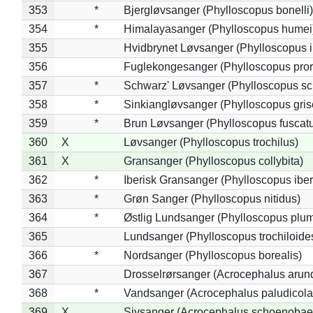
353
*
Bjergløvsanger (Phylloscopus bonelli)
354
*
Himalayasanger (Phylloscopus humei
355
Hvidbrynet Løvsanger (Phylloscopus i
356
Fuglekongesanger (Phylloscopus pror
357
*
Schwarz' Løvsanger (Phylloscopus sc
358
*
Sinkiangløvsanger (Phylloscopus gris
359
*
Brun Løvsanger (Phylloscopus fuscat
360
X
Løvsanger (Phylloscopus trochilus)
361
X
Gransanger (Phylloscopus collybita)
362
*
Iberisk Gransanger (Phylloscopus iber
363
*
Grøn Sanger (Phylloscopus nitidus)
364
*
Østlig Lundsanger (Phylloscopus plum
365
Lundsanger (Phylloscopus trochiloide
366
*
Nordsanger (Phylloscopus borealis)
367
Drosselrørsanger (Acrocephalus arun
368
*
Vandsanger (Acrocephalus paludicola
369
X
Sivsanger (Acrocephalus schoenobae