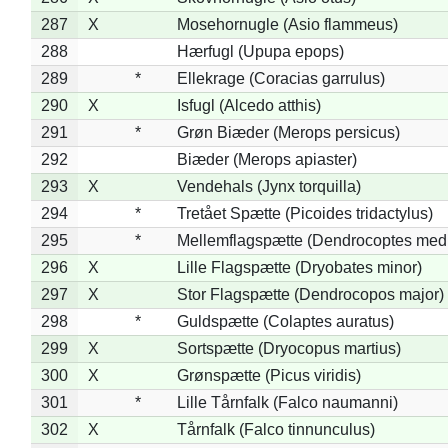
287
X
Mosehornugle (Asio flammeus)
288
Hærfugl (Upupa epops)
289
*
Ellekrage (Coracias garrulus)
290
X
Isfugl (Alcedo atthis)
291
*
Grøn Biæder (Merops persicus)
292
Biæder (Merops apiaster)
293
X
Vendehals (Jynx torquilla)
294
*
Tretået Spætte (Picoides tridactylus)
295
*
Mellemflagspætte (Dendrocoptes med
296
X
Lille Flagspætte (Dryobates minor)
297
X
Stor Flagspætte (Dendrocopos major)
298
*
Guldspætte (Colaptes auratus)
299
X
Sortspætte (Dryocopus martius)
300
X
Grønspætte (Picus viridis)
301
*
Lille Tårnfalk (Falco naumanni)
302
X
Tårnfalk (Falco tinnunculus)