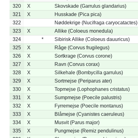
320
X
Skovskade (Garrulus glandarius)
321
X
Husskade (Pica pica)
322
Nøddekrige (Nucifraga caryocatactes)
323
X
Allike (Coloeus monedula)
324
*
Sibirisk Allike (Coloeus dauuricus)
325
X
Råge (Corvus frugilegus)
326
X
Sortkrage (Corvus corone)
327
X
Ravn (Corvus corax)
328
X
Silkehale (Bombycilla garrulus)
329
X
Sortmejse (Periparus ater)
330
X
Topmejse (Lophophanes cristatus)
331
X
Sumpmejse (Poecile palustris)
332
X
Fyrremejse (Poecile montanus)
333
X
Blåmejse (Cyanistes caeruleus)
334
X
Musvit (Parus major)
335
X
Pungmejse (Remiz pendulinus)