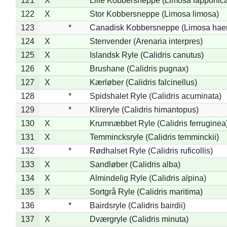
121
X
Lille Kobbersneppe (Limosa lapponic
122
X
Stor Kobbersneppe (Limosa limosa)
123
*
Canadisk Kobbersneppe (Limosa hae
124
X
Stenvender (Arenaria interpres)
125
X
Islandsk Ryle (Calidris canutus)
126
X
Brushane (Calidris pugnax)
127
X
Kærløber (Calidris falcinellus)
128
*
Spidshalet Ryle (Calidris acuminata)
129
*
Klireryle (Calidris himantopus)
130
X
Krumnæbbet Ryle (Calidris ferruginea
131
X
Temmincksryle (Calidris temminckii)
132
*
Rødhalset Ryle (Calidris ruficollis)
133
X
Sandløber (Calidris alba)
134
X
Almindelig Ryle (Calidris alpina)
135
X
Sortgrå Ryle (Calidris maritima)
136
*
Bairdsryle (Calidris bairdii)
137
X
Dværgryle (Calidris minuta)