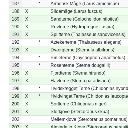
187
*
Armensk Måge (Larus armenicus)
188
X
Sildemåge (Larus fuscus)
189
X
Sandterne (Gelochelidon nilotica)
190
X
Rovterne (Hydroprogne caspia)
191
X
Splitterne (Thalasseus sandvicensis)
192
*
Aztekerterne (Thalasseus elegans)
193
X
Dværgterne (Sternula albifrons)
194
*
Brilleterne (Onychoprion anaethetus)
195
*
Rosenterne (Sterna dougallii)
196
X
Fjordterne (Sterna hirundo)
197
X
Havterne (Sterna paradisaea)
198
*
Hvidskægget Terne (Chlidonias hybrid
199
X
*
Hvidvinget Terne (Chlidonias leucopte
200
X
Sortterne (Chlidonias niger)
201
X
Storkjove (Stercorarius skua)
202
Mellemkjove (Stercorarius pomarinus)
203
X
Almindelig Kjove (Stercorarius parasit