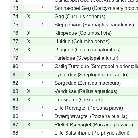
73
*
Sortnæbbet Gøg (Coccyzus erythropt
74
X
Gøg (Cuculus canorus)
75
*
Steppehøne (Syrrhaptes paradoxus)
76
X
Klippedue (Columba livia)
77
X
Huldue (Columba oenas)
78
X
Ringdue (Columba palumbus)
79
Turteldue (Streptopelia turtur)
80
*
Østlig Turteldue (Streptopelia orientali
81
X
Tyrkerdue (Streptopelia decaocto)
82
*
Sørgedue (Zenaida macroura)
83
X
Vandrikse (Rallus aquaticus)
84
X
Engsnarre (Crex crex)
85
*
Lille Rørvagtel (Porzana parva)
86
*
Dværgrørvagtel (Porzana pusilla)
87
X
Plettet Rørvagtel (Porzana porzana)
88
*
Lille Sultanhøne (Porphyrio alleni)