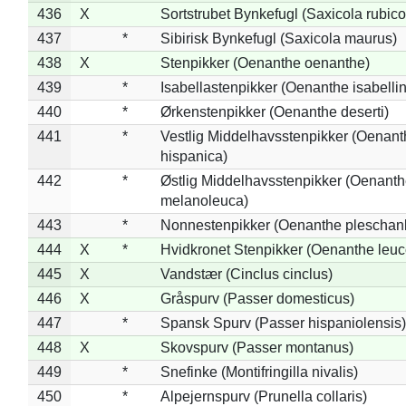
436
X
Sortstrubet Bynkefugl (Saxicola rubico
437
*
Sibirisk Bynkefugl (Saxicola maurus)
438
X
Stenpikker (Oenanthe oenanthe)
439
*
Isabellastenpikker (Oenanthe isabelli
440
*
Ørkenstenpikker (Oenanthe deserti)
441
*
Vestlig Middelhavsstenpikker (Oenant
hispanica)
442
*
Østlig Middelhavsstenpikker (Oenant
melanoleuca)
443
*
Nonnestenpikker (Oenanthe pleschan
444
X
*
Hvidkronet Stenpikker (Oenanthe leu
445
X
Vandstær (Cinclus cinclus)
446
X
Gråspurv (Passer domesticus)
447
*
Spansk Spurv (Passer hispaniolensis)
448
X
Skovspurv (Passer montanus)
449
*
Snefinke (Montifringilla nivalis)
450
*
Alpejernspurv (Prunella collaris)