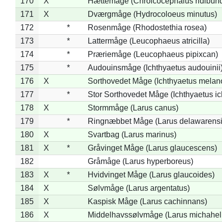
170
X
Hættemåge (Chroicocephalus ridibun
171
X
Dværgmåge (Hydrocoloeus minutus)
172
*
Rosenmåge (Rhodostethia rosea)
173
*
Lattermåge (Leucophaeus atricilla)
174
*
Præriemåge (Leucophaeus pipixcan)
175
*
Audouinsmåge (Ichthyaetus audouinii
176
X
Sorthovedet Måge (Ichthyaetus melan
177
*
Stor Sorthovedet Måge (Ichthyaetus ic
178
X
Stormmåge (Larus canus)
179
*
Ringnæbbet Måge (Larus delawarensi
180
X
Svartbag (Larus marinus)
181
X
*
Gråvinget Måge (Larus glaucescens)
182
Gråmåge (Larus hyperboreus)
183
X
*
Hvidvinget Måge (Larus glaucoides)
184
X
Sølvmåge (Larus argentatus)
185
X
Kaspisk Måge (Larus cachinnans)
186
X
Middelhavssølvmåge (Larus michahell