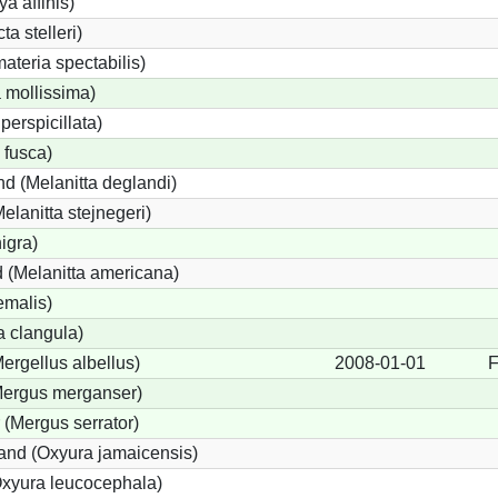
a affinis)
ta stelleri)
teria spectabilis)
 mollissima)
perspicillata)
 fusca)
d (Melanitta deglandi)
Melanitta stejnegeri)
igra)
 (Melanitta americana)
emalis)
 clangula)
Mergellus albellus)
2008-01-01
F
(Mergus merganser)
 (Mergus serrator)
nd (Oxyura jamaicensis)
xyura leucocephala)