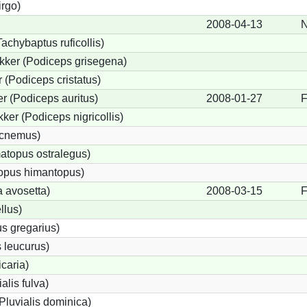
irgo)
2008-04-13
N
achybaptus ruficollis)
kker (Podiceps grisegena)
(Podiceps cristatus)
r (Podiceps auritus)
2008-01-27
F
ker (Podiceps nigricollis)
icnemus)
topus ostralegus)
topus himantopus)
a avosetta)
2008-03-15
F
llus)
s gregarius)
 leucurus)
icaria)
alis fulva)
Pluvialis dominica)