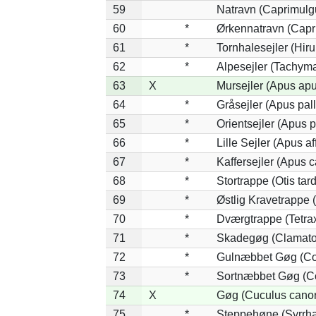
59
Natravn (Caprimulg
60
*
Ørkennatravn (Capr
61
*
Tornhalesejler (Hi
62
*
Alpesejler (Tachyma
63
X
Mursejler (Apus apu
64
*
Gråsejler (Apus pall
65
*
Orientsejler (Apus p
66
*
Lille Sejler (Apus aff
67
*
Kaffersejler (Apus ca
68
*
Stortrappe (Otis tar
69
*
Østlig Kravetrappe
70
*
Dværgtrappe (Tetrax
71
*
Skadegøg (Clamator
72
*
Gulnæbbet Gøg (Co
73
*
Sortnæbbet Gøg (Co
74
X
Gøg (Cuculus canor
75
*
Steppehøne (Syrrha