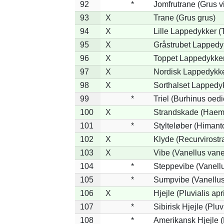
92
*
Jomfrutrane (Grus v
93
X
Trane (Grus grus)
94
X
Lille Lappedykker (T
95
X
Gråstrubet Lappedy
96
X
Toppet Lappedykker 
97
X
Nordisk Lappedykke
98
X
Sorthalset Lappedyk
99
*
Triel (Burhinus oed
100
X
Strandskade (Haema
101
*
Stylteløber (Himan
102
X
Klyde (Recurvirostr
103
X
Vibe (Vanellus vane
104
*
Steppevibe (Vanellu
105
*
Sumpvibe (Vanellus
106
X
Hjejle (Pluvialis apr
107
*
Sibirisk Hjejle (Pluvi
108
*
Amerikansk Hjejle (