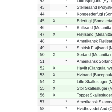
42
*
Lille Bjergand (Aythy
43
*
Stellersand (Polystic
44
*
Kongeederfugl (Soma
45
X
Ederfugl (Somateria
46
*
Brilleand (Melanitta 
47
X
Fløjlsand (Melanitta
48
*
Amerikansk Fløjlsan
49
*
Sibirisk Fløjlsand (
50
X
Sortand (Melanitta n
51
*
Amerikansk Sortand
52
X
Havlit (Clangula hy
53
X
Hvinand (Bucephala
54
X
Lille Skallesluger (
55
X
Stor Skallesluger 
56
X
Toppet Skallesluger
57
*
Amerikansk Skarvea
58
*
Hvidhovedet And (O