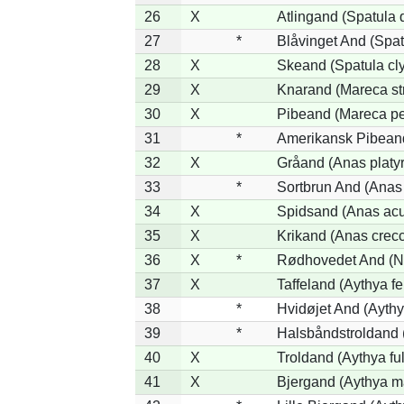
26
X
Atlingand (Spatula
27
*
Blåvinget And (Spat
28
X
Skeand (Spatula cl
29
X
Knarand (Mareca st
30
X
Pibeand (Mareca p
31
*
Amerikansk Pibean
32
X
Gråand (Anas platy
33
*
Sortbrun And (Anas 
34
X
Spidsand (Anas acu
35
X
Krikand (Anas crec
36
X
*
Rødhovedet And (Ne
37
X
Taffeland (Aythya fe
38
*
Hvidøjet And (Aythy
39
*
Halsbåndstroldand (
40
X
Troldand (Aythya ful
41
X
Bjergand (Aythya ma