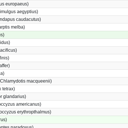
us europaeus)
imulgus aegyptius)
rundapus caudacutus)
rptis melba)
s)
idus)
acificus)
inis)
ffer)
da)
 (Chlamydotis macqueenii)
 tetrax)
 glandarius)
ccyzus americanus)
ccyzus erythropthalmus)
us)
ptes paradoxus)