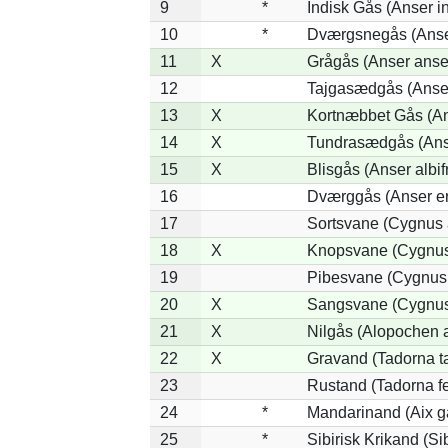
9
*
Indisk Gås (Anser i
10
*
Dværgsnegås (Anser
11
X
Grågås (Anser anse
12
Tajgasædgås (Anser
13
X
Kortnæbbet Gås (An
14
X
Tundrasædgås (Anser
15
X
Blisgås (Anser albif
16
Dværggås (Anser er
17
Sortsvane (Cygnus a
18
X
Knopsvane (Cygnus
19
Pibesvane (Cygnus
20
X
Sangsvane (Cygnus
21
X
Nilgås (Alopochen 
22
X
Gravand (Tadorna t
23
Rustand (Tadorna fe
24
*
Mandarinand (Aix ga
25
*
Sibirisk Krikand (Si