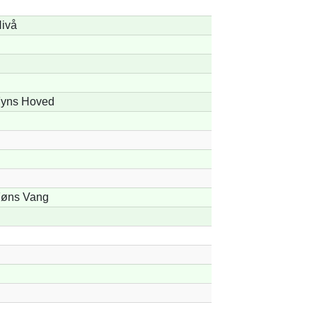
ivå
yns Hoved
øns Vang