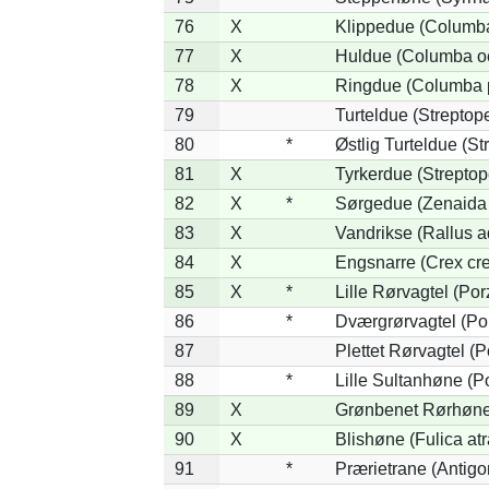
76
X
Klippedue (Columba 
77
X
Huldue (Columba o
78
X
Ringdue (Columba 
79
Turteldue (Streptopel
80
*
Østlig Turteldue (Str
81
X
Tyrkerdue (Streptop
82
X
*
Sørgedue (Zenaida
83
X
Vandrikse (Rallus a
84
X
Engsnarre (Crex cre
85
X
*
Lille Rørvagtel (Po
86
*
Dværgrørvagtel (Por
87
Plettet Rørvagtel (
88
*
Lille Sultanhøne (Po
89
X
Grønbenet Rørhøne 
90
X
Blishøne (Fulica atr
91
*
Prærietrane (Antig