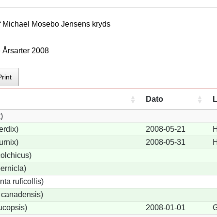
f
Michael Mosebo Jensen
s kryds
 Årsarter 2008
Print
Dato
L
)
erdix)
2008-05-21
H
urnix)
2008-05-31
H
olchicus)
ernicla)
a ruficollis)
 canadensis)
ucopsis)
2008-01-01
G