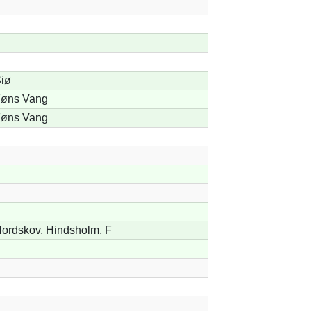
iø
øns Vang
øns Vang
ordskov, Hindsholm, F