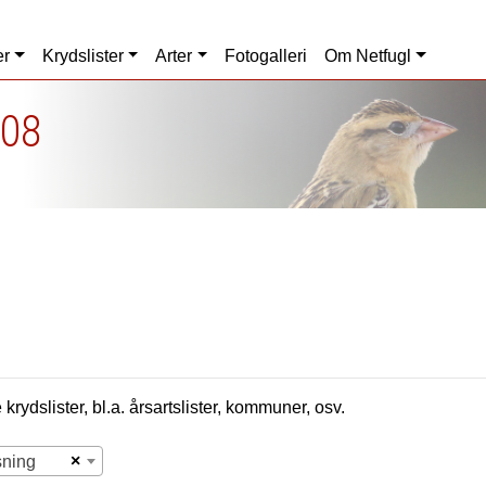
er
Krydslister
Arter
Fotogalleri
Om Netfugl
008
krydslister, bl.a. årsartslister, kommuner, osv.
×
sning