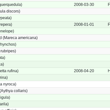
 querquedula)
2008-03-30
F
ula discors)
ypeata)
repera)
2008-01-01
F
enelope)
d (Mareca americana)
rhynchos)
rubripes)
ta)
ca)
tta rufina)
2008-04-20
H
rina)
a nyroca)
Aythya collaris)
igula)
rila)