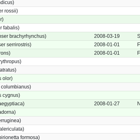
ndicus)
 rossii)
r)
 fabalis)
ser brachyrhynchus)
2008-03-19
S
 serrirostris)
2008-01-01
F
rons)
2008-01-01
F
ythropus)
tratus)
 olor)
 columbianus)
 cygnus)
aegyptiaca)
2008-01-27
N
adorna)
rruginea)
lericulata)
birionetta formosa)