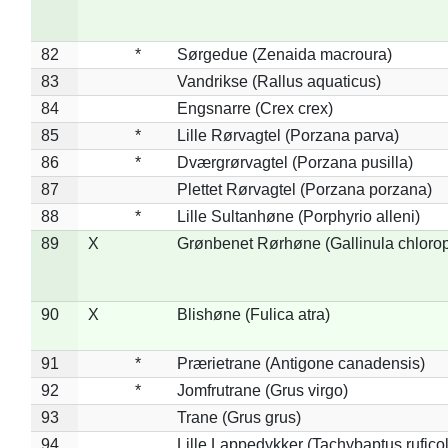
82
*
Sørgedue (Zenaida macroura)
83
Vandrikse (Rallus aquaticus)
84
Engsnarre (Crex crex)
85
*
Lille Rørvagtel (Porzana parva)
86
*
Dværgrørvagtel (Porzana pusilla)
87
Plettet Rørvagtel (Porzana porzana)
88
*
Lille Sultanhøne (Porphyrio alleni)
89
X
Grønbenet Rørhøne (Gallinula chloro
90
X
Blishøne (Fulica atra)
91
*
Prærietrane (Antigone canadensis)
92
*
Jomfrutrane (Grus virgo)
93
Trane (Grus grus)
94
Lille Lappedykker (Tachybaptus ruficol