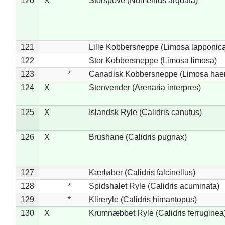
120
X
Storspove (Numenius arquata)
121
Lille Kobbersneppe (Limosa lapponic
122
Stor Kobbersneppe (Limosa limosa)
123
*
Canadisk Kobbersneppe (Limosa hae
124
X
Stenvender (Arenaria interpres)
125
X
Islandsk Ryle (Calidris canutus)
126
X
Brushane (Calidris pugnax)
127
Kærløber (Calidris falcinellus)
128
*
Spidshalet Ryle (Calidris acuminata)
129
*
Klireryle (Calidris himantopus)
130
X
Krumnæbbet Ryle (Calidris ferruginea