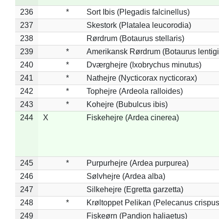
236
*
Sort Ibis (Plegadis falcinellus)
237
Skestork (Platalea leucorodia)
238
Rørdrum (Botaurus stellaris)
239
*
Amerikansk Rørdrum (Botaurus lentig
240
*
Dværghejre (Ixobrychus minutus)
241
*
Nathejre (Nycticorax nycticorax)
242
*
Tophejre (Ardeola ralloides)
243
*
Kohejre (Bubulcus ibis)
244
X
Fiskehejre (Ardea cinerea)
245
*
Purpurhejre (Ardea purpurea)
246
Sølvhejre (Ardea alba)
247
Silkehejre (Egretta garzetta)
248
*
Krøltoppet Pelikan (Pelecanus crispus
249
Fiskeørn (Pandion haliaetus)