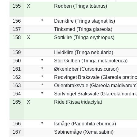
155
X
Rødben (Tringa totanus)
156
*
Damklire (Tringa stagnatilis)
157
Tinksmed (Tringa glareola)
158
X
Sortklire (Tringa erythropus)
159
Hvidklire (Tringa nebularia)
160
*
Stor Gulben (Tringa melanoleuca)
161
*
Ørkenløber (Cursorius cursor)
162
*
Rødvinget Braksvale (Glareola pratinc
163
*
Orientbraksvale (Glareola maldivarum
164
*
Sortvinget Braksvale (Glareola nordm
165
X
Ride (Rissa tridactyla)
166
*
Ismåge (Pagophila eburnea)
167
Sabinemåge (Xema sabini)