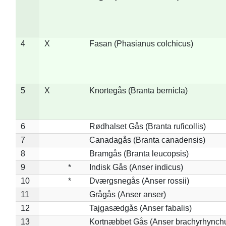
4
X
Fasan (Phasianus colchicus)
5
X
Knortegås (Branta bernicla)
6
Rødhalset Gås (Branta ruficollis)
7
Canadagås (Branta canadensis)
8
Bramgås (Branta leucopsis)
9
*
Indisk Gås (Anser indicus)
10
*
Dværgsnegås (Anser rossii)
11
Grågås (Anser anser)
12
Tajgasædgås (Anser fabalis)
13
Kortnæbbet Gås (Anser brachyrhynch