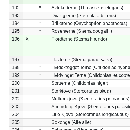
192
*
Aztekerterne (Thalasseus elegans)
193
Dværgterne (Sternula albifrons)
194
*
Brilleterne (Onychoprion anaethetus)
195
*
Rosenterne (Sterna dougallii)
196
X
Fjordterne (Sterna hirundo)
197
Havterne (Sterna paradisaea)
198
*
Hvidskægget Terne (Chlidonias hybrid
199
*
Hvidvinget Terne (Chlidonias leucopte
200
Sortterne (Chlidonias niger)
201
Storkjove (Stercorarius skua)
202
Mellemkjove (Stercorarius pomarinus)
203
Almindelig Kjove (Stercorarius parasit
204
Lille Kjove (Stercorarius longicaudus)
205
Søkonge (Alle alle)