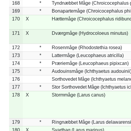
168
*
Tyndnæbbet Måge (Chroicocephalus 
169
*
Bonapartemåge (Chroicocephalus phil
170
X
Hættemåge (Chroicocephalus ridibun
171
X
Dværgmåge (Hydrocoloeus minutus)
172
*
Rosenmåge (Rhodostethia rosea)
173
*
Lattermåge (Leucophaeus atricilla)
174
*
Præriemåge (Leucophaeus pipixcan)
175
*
Audouinsmåge (Ichthyaetus audouinii
176
Sorthovedet Måge (Ichthyaetus melan
177
*
Stor Sorthovedet Måge (Ichthyaetus ic
178
X
Stormmåge (Larus canus)
179
*
Ringnæbbet Måge (Larus delawarensi
180
X
Svartbag (Larus marinus)