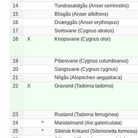
14
Tundrasædgås (Anser serrirostris)
15
Blisgås (Anser albifrons)
16
Dværggås (Anser erythropus)
17
Sortsvane (Cygnus atratus)
18
X
Knopsvane (Cygnus olor)
19
Pibesvane (Cygnus columbianus)
20
Sangsvane (Cygnus cygnus)
21
Nilgås (Alopochen aegyptiaca)
22
X
Gravand (Tadorna tadorna)
23
Rustand (Tadorna ferruginea)
24
*
Mandarinand (Aix galericulata)
25
*
Sibirisk Krikand (Sibirionetta formosa)