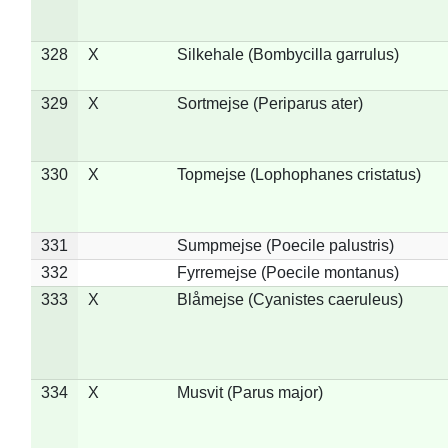
328
X
Silkehale (Bombycilla garrulus)
329
X
Sortmejse (Periparus ater)
330
X
Topmejse (Lophophanes cristatus)
331
Sumpmejse (Poecile palustris)
332
Fyrremejse (Poecile montanus)
333
X
Blåmejse (Cyanistes caeruleus)
334
X
Musvit (Parus major)