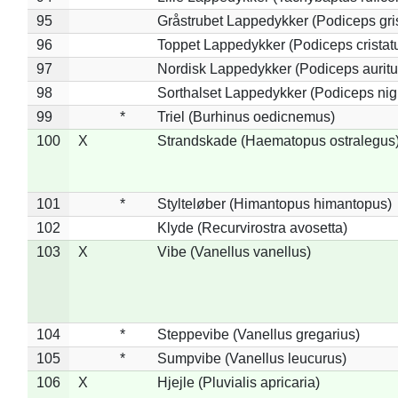
95
Gråstrubet Lappedykker (Podiceps gr
96
Toppet Lappedykker (Podiceps cristat
97
Nordisk Lappedykker (Podiceps auritu
98
Sorthalset Lappedykker (Podiceps nigri
99
*
Triel (Burhinus oedicnemus)
100
X
Strandskade (Haematopus ostralegus
101
*
Stylteløber (Himantopus himantopus)
102
Klyde (Recurvirostra avosetta)
103
X
Vibe (Vanellus vanellus)
104
*
Steppevibe (Vanellus gregarius)
105
*
Sumpvibe (Vanellus leucurus)
106
X
Hjejle (Pluvialis apricaria)