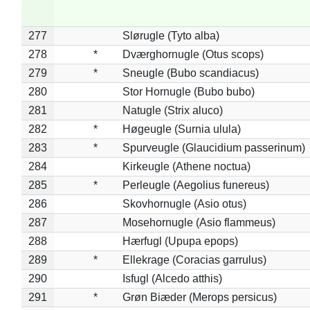
277
Slørugle (Tyto alba)
278
*
Dværghornugle (Otus scops)
279
*
Sneugle (Bubo scandiacus)
280
Stor Hornugle (Bubo bubo)
281
Natugle (Strix aluco)
282
*
Høgeugle (Surnia ulula)
283
*
Spurveugle (Glaucidium passerinum)
284
Kirkeugle (Athene noctua)
285
*
Perleugle (Aegolius funereus)
286
Skovhornugle (Asio otus)
287
Mosehornugle (Asio flammeus)
288
Hærfugl (Upupa epops)
289
*
Ellekrage (Coracias garrulus)
290
Isfugl (Alcedo atthis)
291
*
Grøn Biæder (Merops persicus)