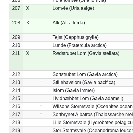
206
*
Polarlomvie (Uria lomvia)
207
X
Lomvie (Uria aalge)
208
X
Alk (Alca torda)
209
Tejst (Cepphus grylle)
210
Lunde (Fratercula arctica)
211
X
Rødstrubet Lom (Gavia stellata)
212
Sortstrubet Lom (Gavia arctica)
213
*
Stillehavslom (Gavia pacifica)
214
Islom (Gavia immer)
215
Hvidnæbbet Lom (Gavia adamsii)
216
*
Wilsons Stormsvale (Oceanites ocean
217
*
Sortbrynet Albatros (Thalassarche me
218
Lille Stormsvale (Hydrobates pelagicu
219
Stor Stormsvale (Oceanodroma leuco