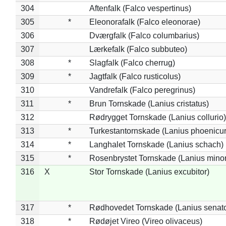
304
Aftenfalk (Falco vespertinus)
305
*
Eleonorafalk (Falco eleonorae)
306
Dværgfalk (Falco columbarius)
307
Lærkefalk (Falco subbuteo)
308
*
Slagfalk (Falco cherrug)
309
*
Jagtfalk (Falco rusticolus)
310
Vandrefalk (Falco peregrinus)
311
*
Brun Tornskade (Lanius cristatus)
312
Rødrygget Tornskade (Lanius collurio)
313
*
Turkestantornskade (Lanius phoenicur
314
*
Langhalet Tornskade (Lanius schach)
315
*
Rosenbrystet Tornskade (Lanius minor
316
X
Stor Tornskade (Lanius excubitor)
317
*
Rødhovedet Tornskade (Lanius senato
318
*
Rødøjet Vireo (Vireo olivaceus)