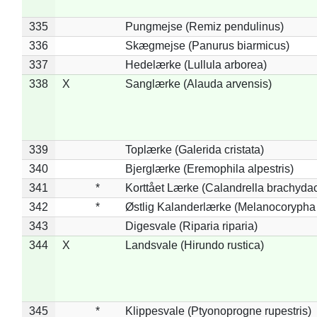
335
Pungmejse (Remiz pendulinus)
336
Skægmejse (Panurus biarmicus)
337
Hedelærke (Lullula arborea)
338
X
Sanglærke (Alauda arvensis)
339
Toplærke (Galerida cristata)
340
Bjerglærke (Eremophila alpestris)
341
*
Korttået Lærke (Calandrella brachydac
342
*
Østlig Kalanderlærke (Melanocorypha
343
Digesvale (Riparia riparia)
344
X
Landsvale (Hirundo rustica)
345
*
Klippesvale (Ptyonoprogne rupestris)