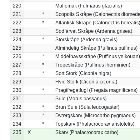
220
Mallemuk (Fulmarus glacialis)
221
*
Scopolis Skråpe (Calonectris diomed
222
*
Atlantisk Skråpe (Calonectris borealis
223
Sodfarvet Skråpe (Ardenna grisea)
224
*
Storskråpe (Ardenna gravis)
225
Almindelig Skråpe (Puffinus puffinus)
226
*
Middelhavsskråpe (Puffinus yelkouan)
227
*
Tropeskråpe (Puffinus lherminieri)
228
*
Sort Stork (Ciconia nigra)
229
Hvid Stork (Ciconia ciconia)
230
*
Pragtfregatfugl (Fregata magnificens)
231
Sule (Morus bassanus)
232
*
Brun Sule (Sula leucogaster)
233
*
Dværgskarv (Microcarbo pygmaeus)
234
*
Topskarv (Phalacrocorax aristotelis)
235
X
Skarv (Phalacrocorax carbo)