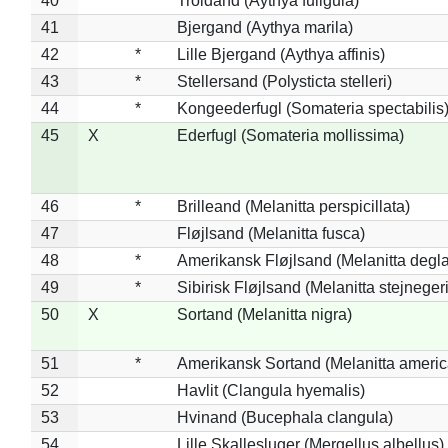
40
Troldand (Aythya fuligula)
41
Bjergand (Aythya marila)
42
*
Lille Bjergand (Aythya affinis)
43
*
Stellersand (Polysticta stelleri)
44
*
Kongeederfugl (Somateria spectabilis
45
X
Ederfugl (Somateria mollissima)
46
*
Brilleand (Melanitta perspicillata)
47
Fløjlsand (Melanitta fusca)
48
*
Amerikansk Fløjlsand (Melanitta degla
49
*
Sibirisk Fløjlsand (Melanitta stejnegeri
50
X
Sortand (Melanitta nigra)
51
*
Amerikansk Sortand (Melanitta ameri
52
Havlit (Clangula hyemalis)
53
Hvinand (Bucephala clangula)
54
Lille Skallesluger (Mergellus albellus)