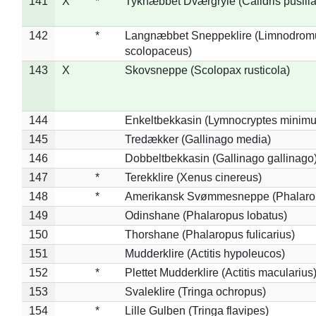
141
X
*
Tyknæbbet Dværgryle (Calidris pusilla
142
*
Langnæbbet Sneppeklire (Limnodrom
scolopaceus)
143
X
Skovsneppe (Scolopax rusticola)
144
Enkeltbekkasin (Lymnocryptes minimu
145
Tredækker (Gallinago media)
146
Dobbeltbekkasin (Gallinago gallinago
147
*
Terekklire (Xenus cinereus)
148
*
Amerikansk Svømmesneppe (Phalaropu
149
Odinshane (Phalaropus lobatus)
150
Thorshane (Phalaropus fulicarius)
151
Mudderklire (Actitis hypoleucos)
152
*
Plettet Mudderklire (Actitis macularius
153
Svaleklire (Tringa ochropus)
154
*
Lille Gulben (Tringa flavipes)