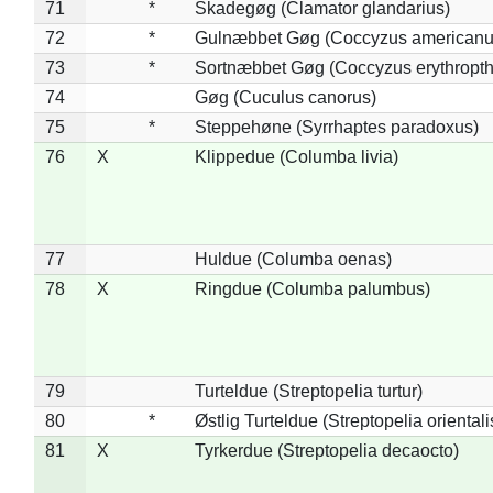
71
*
Skadegøg (Clamator glandarius)
72
*
Gulnæbbet Gøg (Coccyzus americanu
73
*
Sortnæbbet Gøg (Coccyzus erythropt
74
Gøg (Cuculus canorus)
75
*
Steppehøne (Syrrhaptes paradoxus)
76
X
Klippedue (Columba livia)
77
Huldue (Columba oenas)
78
X
Ringdue (Columba palumbus)
79
Turteldue (Streptopelia turtur)
80
*
Østlig Turteldue (Streptopelia orientali
81
X
Tyrkerdue (Streptopelia decaocto)