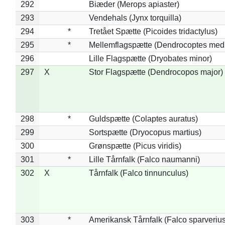
292
Biæder (Merops apiaster)
293
Vendehals (Jynx torquilla)
294
*
Tretået Spætte (Picoides tridactylus)
295
*
Mellemflagspætte (Dendrocoptes med
296
Lille Flagspætte (Dryobates minor)
297
X
Stor Flagspætte (Dendrocopos major)
298
*
Guldspætte (Colaptes auratus)
299
Sortspætte (Dryocopus martius)
300
Grønspætte (Picus viridis)
301
*
Lille Tårnfalk (Falco naumanni)
302
X
Tårnfalk (Falco tinnunculus)
303
*
Amerikansk Tårnfalk (Falco sparverius