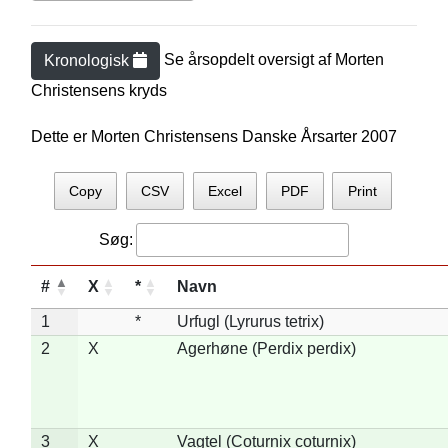
Se årsopdelt oversigt af
Morten
Kronologisk
Christensen
s kryds
Dette er Morten Christensens Danske Årsarter 2007
Copy
CSV
Excel
PDF
Print
Søg:
#
X
*
Navn
1
*
Urfugl (Lyrurus tetrix)
2
X
Agerhøne (Perdix perdix)
3
X
Vagtel (Coturnix coturnix)