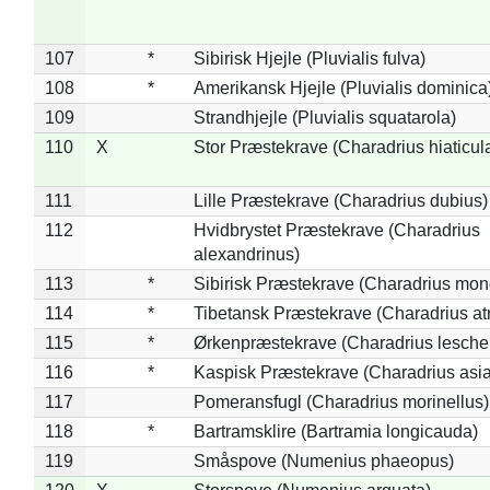
107
*
Sibirisk Hjejle (Pluvialis fulva)
108
*
Amerikansk Hjejle (Pluvialis dominica
109
Strandhjejle (Pluvialis squatarola)
110
X
Stor Præstekrave (Charadrius hiaticul
111
Lille Præstekrave (Charadrius dubius)
112
Hvidbrystet Præstekrave (Charadrius
alexandrinus)
113
*
Sibirisk Præstekrave (Charadrius mon
114
*
Tibetansk Præstekrave (Charadrius atr
115
*
Ørkenpræstekrave (Charadrius leschen
116
*
Kaspisk Præstekrave (Charadrius asia
117
Pomeransfugl (Charadrius morinellus)
118
*
Bartramsklire (Bartramia longicauda)
119
Småspove (Numenius phaeopus)