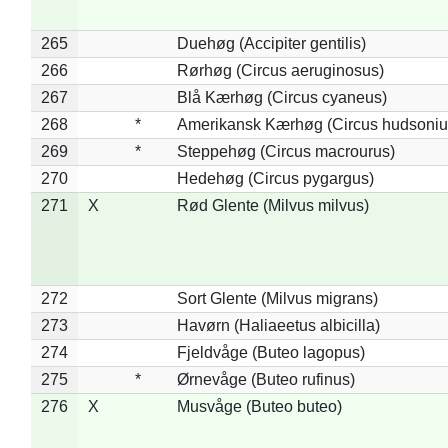
265
Duehøg (Accipiter gentilis)
266
Rørhøg (Circus aeruginosus)
267
Blå Kærhøg (Circus cyaneus)
268
*
Amerikansk Kærhøg (Circus hudsoniu
269
*
Steppehøg (Circus macrourus)
270
Hedehøg (Circus pygargus)
271
X
Rød Glente (Milvus milvus)
272
Sort Glente (Milvus migrans)
273
Havørn (Haliaeetus albicilla)
274
Fjeldvåge (Buteo lagopus)
275
*
Ørnevåge (Buteo rufinus)
276
X
Musvåge (Buteo buteo)