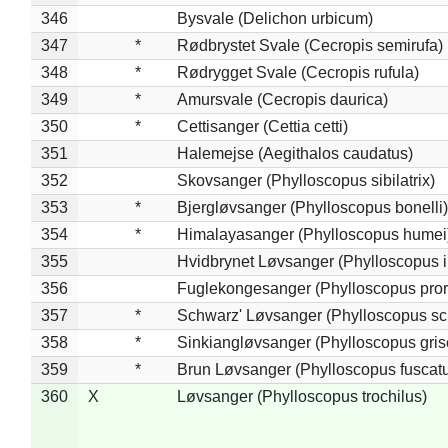
346
Bysvale (Delichon urbicum)
347
*
Rødbrystet Svale (Cecropis semirufa)
348
*
Rødrygget Svale (Cecropis rufula)
349
*
Amursvale (Cecropis daurica)
350
*
Cettisanger (Cettia cetti)
351
Halemejse (Aegithalos caudatus)
352
Skovsanger (Phylloscopus sibilatrix)
353
*
Bjergløvsanger (Phylloscopus bonelli)
354
*
Himalayasanger (Phylloscopus humei
355
Hvidbrynet Løvsanger (Phylloscopus i
356
Fuglekongesanger (Phylloscopus pror
357
*
Schwarz' Løvsanger (Phylloscopus sc
358
*
Sinkiangløvsanger (Phylloscopus gris
359
*
Brun Løvsanger (Phylloscopus fuscat
360
X
Løvsanger (Phylloscopus trochilus)