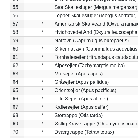
55
Stor Skallesluger (Mergus merganser)
56
Toppet Skallesluger (Mergus serrator)
57
*
Amerikansk Skarveand (Oxyura jamai
58
*
Hvidhovedet And (Oxyura leucocepha
59
Natravn (Caprimulgus europaeus)
60
*
Ørkennatravn (Caprimulgus aegyptius
61
*
Tornhalesejler (Hirundapus caudacutu
62
*
Alpesejler (Tachymarptis melba)
63
Mursejler (Apus apus)
64
*
Gråsejler (Apus pallidus)
65
*
Orientsejler (Apus pacificus)
66
*
Lille Sejler (Apus affinis)
67
*
Kaffersejler (Apus caffer)
68
*
Stortrappe (Otis tarda)
69
*
Østlig Kravetrappe (Chlamydotis macq
70
*
Dværgtrappe (Tetrax tetrax)