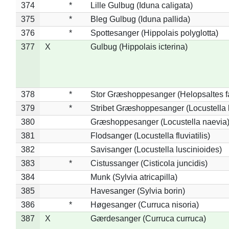
374
*
Lille Gulbug (Iduna caligata)
375
*
Bleg Gulbug (Iduna pallida)
376
*
Spottesanger (Hippolais polyglotta)
377
X
Gulbug (Hippolais icterina)
378
*
Stor Græshoppesanger (Helopsaltes fa
379
*
Stribet Græshoppesanger (Locustella 
380
Græshoppesanger (Locustella naevia
381
Flodsanger (Locustella fluviatilis)
382
Savisanger (Locustella luscinioides)
383
*
Cistussanger (Cisticola juncidis)
384
Munk (Sylvia atricapilla)
385
Havesanger (Sylvia borin)
386
*
Høgesanger (Curruca nisoria)
387
X
Gærdesanger (Curruca curruca)