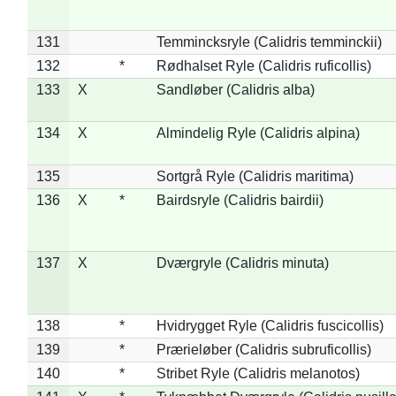
131
Temmincksryle (Calidris temminckii)
132
*
Rødhalset Ryle (Calidris ruficollis)
133
X
Sandløber (Calidris alba)
134
X
Almindelig Ryle (Calidris alpina)
135
Sortgrå Ryle (Calidris maritima)
136
X
*
Bairdsryle (Calidris bairdii)
137
X
Dværgryle (Calidris minuta)
138
*
Hvidrygget Ryle (Calidris fuscicollis)
139
*
Prærieløber (Calidris subruficollis)
140
*
Stribet Ryle (Calidris melanotos)