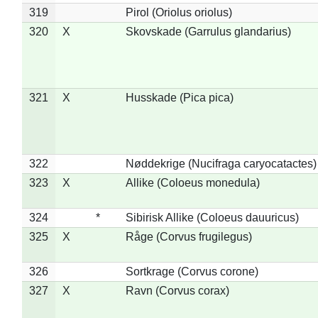
319
Pirol (Oriolus oriolus)
320
X
Skovskade (Garrulus glandarius)
321
X
Husskade (Pica pica)
322
Nøddekrige (Nucifraga caryocatactes)
323
X
Allike (Coloeus monedula)
324
*
Sibirisk Allike (Coloeus dauuricus)
325
X
Råge (Corvus frugilegus)
326
Sortkrage (Corvus corone)
327
X
Ravn (Corvus corax)