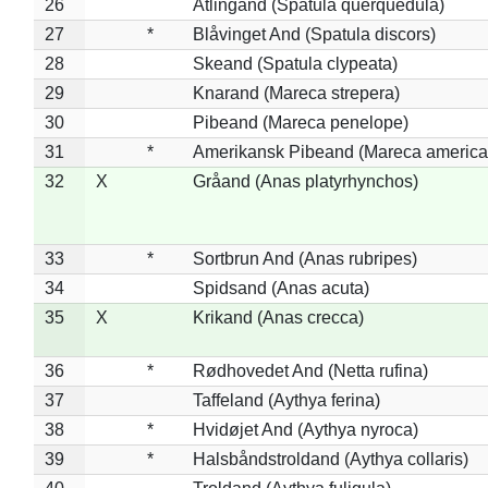
26
Atlingand (Spatula querquedula)
27
*
Blåvinget And (Spatula discors)
28
Skeand (Spatula clypeata)
29
Knarand (Mareca strepera)
30
Pibeand (Mareca penelope)
31
*
Amerikansk Pibeand (Mareca america
32
X
Gråand (Anas platyrhynchos)
33
*
Sortbrun And (Anas rubripes)
34
Spidsand (Anas acuta)
35
X
Krikand (Anas crecca)
36
*
Rødhovedet And (Netta rufina)
37
Taffeland (Aythya ferina)
38
*
Hvidøjet And (Aythya nyroca)
39
*
Halsbåndstroldand (Aythya collaris)