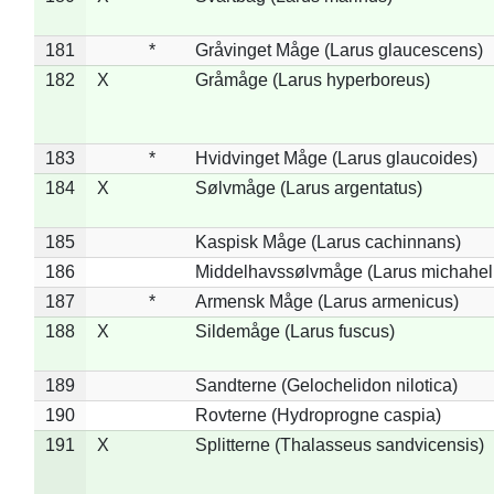
181
*
Gråvinget Måge (Larus glaucescens)
182
X
Gråmåge (Larus hyperboreus)
183
*
Hvidvinget Måge (Larus glaucoides)
184
X
Sølvmåge (Larus argentatus)
185
Kaspisk Måge (Larus cachinnans)
186
Middelhavssølvmåge (Larus michahell
187
*
Armensk Måge (Larus armenicus)
188
X
Sildemåge (Larus fuscus)
189
Sandterne (Gelochelidon nilotica)
190
Rovterne (Hydroprogne caspia)
191
X
Splitterne (Thalasseus sandvicensis)