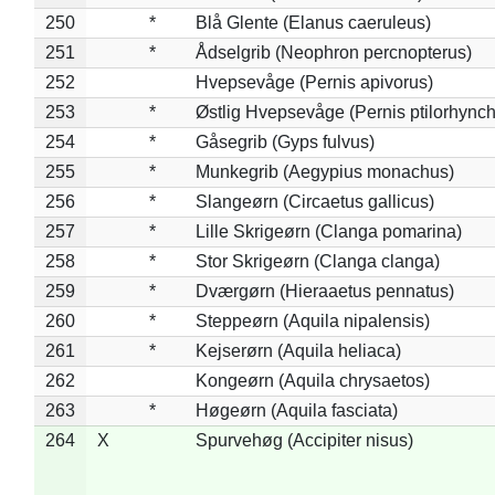
250
*
Blå Glente (Elanus caeruleus)
251
*
Ådselgrib (Neophron percnopterus)
252
Hvepsevåge (Pernis apivorus)
253
*
Østlig Hvepsevåge (Pernis ptilorhync
254
*
Gåsegrib (Gyps fulvus)
255
*
Munkegrib (Aegypius monachus)
256
*
Slangeørn (Circaetus gallicus)
257
*
Lille Skrigeørn (Clanga pomarina)
258
*
Stor Skrigeørn (Clanga clanga)
259
*
Dværgørn (Hieraaetus pennatus)
260
*
Steppeørn (Aquila nipalensis)
261
*
Kejserørn (Aquila heliaca)
262
Kongeørn (Aquila chrysaetos)
263
*
Høgeørn (Aquila fasciata)
264
X
Spurvehøg (Accipiter nisus)