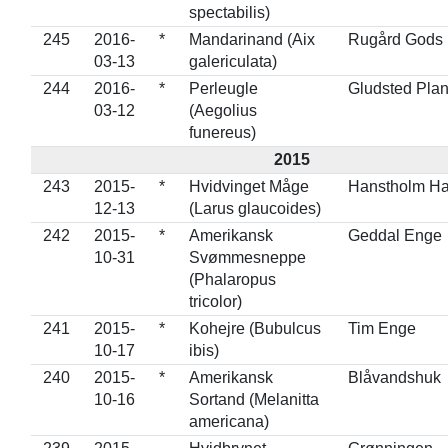
spectabilis)
245
2016-
*
Mandarinand (Aix
Rugård Gods
03-13
galericulata)
244
2016-
*
Perleugle
Gludsted Pla
03-12
(Aegolius
funereus)
2015
243
2015-
*
Hvidvinget Måge
Hanstholm H
12-13
(Larus glaucoides)
242
2015-
*
Amerikansk
Geddal Enge
10-31
Svømmesneppe
(Phalaropus
tricolor)
241
2015-
*
Kohejre (Bubulcus
Tim Enge
10-17
ibis)
240
2015-
*
Amerikansk
Blåvandshuk
10-16
Sortand (Melanitta
americana)