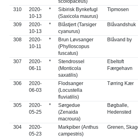
scolopaceus)
310
2020-
*
Sibirisk Bynkefugl
Tipmosen
10-13
(Saxicola maurus)
309
2020-
*
Blåstjert (Tarsiger
Blåvandshuk
10-13
cyanurus)
308
2020-
*
Brun Løvsanger
Blåvand by
10-11
(Phylloscopus
fuscatus)
307
2020-
*
Stendrossel
Ebeltoft
06-11
(Monticola
Færgehavn
saxatilis)
306
2020-
Flodsanger
Tørring Kær
06-03
(Locustella
fluviatilis)
305
2020-
*
Sørgedue
Bøgballe,
05-25
(Zenaida
Hedensted
macroura)
304
2020-
Markpiber (Anthus
Grenen, Skag
05-23
campestris)