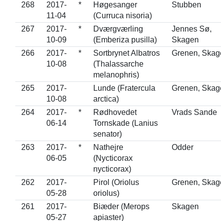
268
2017-
*
Høgesanger
Stubben
11-04
(Curruca nisoria)
267
2017-
*
Dværgværling
Jennes Sø,
10-09
(Emberiza pusilla)
Skagen
266
2017-
*
Sortbrynet Albatros
Grenen, Skag
10-08
(Thalassarche
melanophris)
265
2017-
Lunde (Fratercula
Grenen, Skag
10-08
arctica)
264
2017-
*
Rødhovedet
Vrads Sande
06-14
Tornskade (Lanius
senator)
263
2017-
*
Nathejre
Odder
06-05
(Nycticorax
nycticorax)
262
2017-
Pirol (Oriolus
Grenen, Skag
05-28
oriolus)
261
2017-
Biæder (Merops
Skagen
05-27
apiaster)