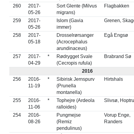
260
2017-
Sort Glente (Milvus
Flagbakken
05-26
migrans)
259
2017-
Islom (Gavia
Grenen, Skag
05-26
immer)
258
2017-
Drosselrørsanger
Egå Engsø
05-18
(Acrocephalus
arundinaceus)
257
2017-
*
Rødrygget Svale
Brabrand Sø
04-29
(Cecropis rufula)
2016
256
2016-
*
Sibirisk Jernspurv
Hirtshals
11-19
(Prunella
montanella)
255
2016-
*
Tophejre (Ardeola
Slivsø, Hoptr
11-06
ralloides)
254
2016-
Pungmejse
Vorup Enge,
08-26
(Remiz
Randers
pendulinus)