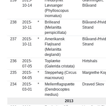
239
2015-
Hvidbrynet
Grønningen,
10-14
Løvsanger
Blåvand
(Phylloscopus
inornatus)
238
2015-
*
Brilleand
Blåvand-/Hvid
10-11
(Melanitta
Strand
perspicillata)
237
2015-
*
Amerikansk
Blåvand-/Hvid
10-11
Fløjlsand
Strand
(Melanitta
deglandi)
236
2015-
Toplærke
Hirtshals
07-05
(Galerida cristata)
235
2015-
*
Steppehøg (Circus
Margrethe Ko
04-05
macrourus)
234
2015-
*
Mellemflagspætte
Draved Skov
03-01
(Dendrocoptes
medius)
2013