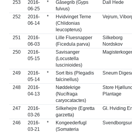
253
2016-
*
Gåsegrib (Gyps
Dall Hede
06-25
fulvus)
252
2016-
*
Hvidvinget Terne
Vejrum, Vibor
06-14
(Chlidonias
leucopterus)
251
2016-
Lille Fluesnapper
Silkeborg
06-03
(Ficedula parva)
Nordskov
250
2016-
Savisanger
Magisterkoge
05-15
(Locustella
luscinioides)
249
2016-
*
Sort Ibis (Plegadis
Sneum Diges
05-14
falcinellus)
248
2016-
Nøddekrige
Store Hjøllun
04-13
(Nucifraga
Plantage
caryocatactes)
247
2016-
Silkehejre (Egretta
Gl. Hviding E
03-26
garzetta)
246
2016-
*
Kongeederfugl
Svendborgsu
03-21
(Somateria