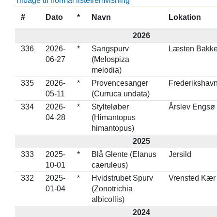
Tilbage til normal listefremvisning
#
Dato
*
Navn
Lokation
2026
336
2026-
*
Sangspurv
Læsten Bakke
06-27
(Melospiza
melodia)
335
2026-
*
Provencesanger
Frederikshav
05-11
(Curruca undata)
334
2026-
*
Stylteløber
Årslev Engsø
04-28
(Himantopus
himantopus)
2025
333
2025-
*
Blå Glente (Elanus
Jersild
10-01
caeruleus)
332
2025-
*
Hvidstrubet Spurv
Vrensted Kær
01-04
(Zonotrichia
albicollis)
2024