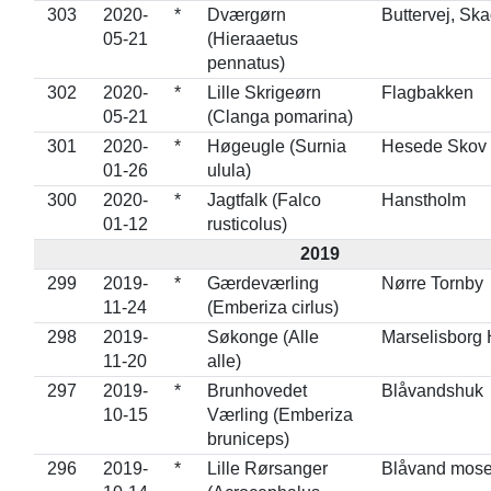
303
2020-
*
Dværgørn
Buttervej, Sk
05-21
(Hieraaetus
pennatus)
302
2020-
*
Lille Skrigeørn
Flagbakken
05-21
(Clanga pomarina)
301
2020-
*
Høgeugle (Surnia
Hesede Skov
01-26
ulula)
300
2020-
*
Jagtfalk (Falco
Hanstholm
01-12
rusticolus)
2019
299
2019-
*
Gærdeværling
Nørre Tornby
11-24
(Emberiza cirlus)
298
2019-
Søkonge (Alle
Marselisborg
11-20
alle)
297
2019-
*
Brunhovedet
Blåvandshuk
10-15
Værling (Emberiza
bruniceps)
296
2019-
*
Lille Rørsanger
Blåvand mos