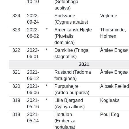
10-10
(Setophaga
aestiva)
324
2022-
Sortsvane
Vejlerne
09-24
(Cygnus atratus)
323
2022-
*
Amerikansk Hjejle
Thorsminde,
06-02
(Pluvialis
Holmen
dominica)
322
2022-
*
Damklire (Tringa
Årslev Engsø
06-01
stagnatilis)
2021
321
2021-
Rustand (Tadorna
Årslev Engsø
06-12
ferruginea)
320
2021-
*
Purpurhejre
Albæk Fælled
06-06
(Ardea purpurea)
319
2021-
*
Lille Bjergand
Kogleaks
05-16
(Aythya affinis)
318
2021-
Hortulan
Poul Eeg
05-14
(Emberiza
hortulana)