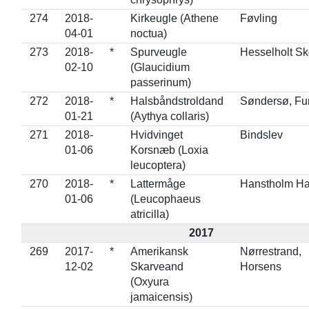
274
2018-
Kirkeugle (Athene
Føvling
04-01
noctua)
273
2018-
*
Spurveugle
Hesselholt S
02-10
(Glaucidium
passerinum)
272
2018-
*
Halsbåndstroldand
Søndersø, Fu
01-21
(Aythya collaris)
271
2018-
Hvidvinget
Bindslev
01-06
Korsnæb (Loxia
leucoptera)
270
2018-
*
Lattermåge
Hanstholm H
01-06
(Leucophaeus
atricilla)
2017
269
2017-
*
Amerikansk
Nørrestrand,
12-02
Skarveand
Horsens
(Oxyura
jamaicensis)