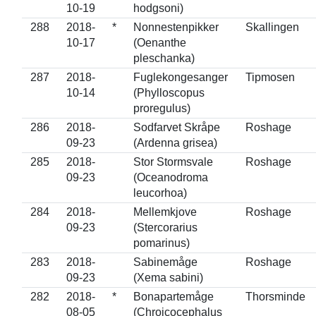
10-19
hodgsoni)
288
2018-
*
Nonnestenpikker
Skallingen
10-17
(Oenanthe
pleschanka)
287
2018-
Fuglekongesanger
Tipmosen
10-14
(Phylloscopus
proregulus)
286
2018-
Sodfarvet Skråpe
Roshage
09-23
(Ardenna grisea)
285
2018-
Stor Stormsvale
Roshage
09-23
(Oceanodroma
leucorhoa)
284
2018-
Mellemkjove
Roshage
09-23
(Stercorarius
pomarinus)
283
2018-
Sabinemåge
Roshage
09-23
(Xema sabini)
282
2018-
*
Bonapartemåge
Thorsminde
08-05
(Chroicocephalus