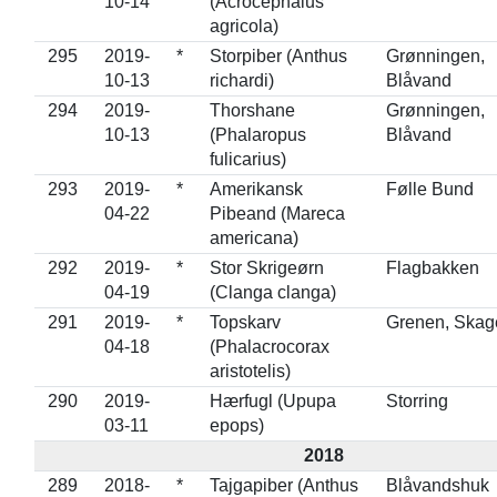
10-14
(Acrocephalus
agricola)
295
2019-
*
Storpiber (Anthus
Grønningen,
10-13
richardi)
Blåvand
294
2019-
Thorshane
Grønningen,
10-13
(Phalaropus
Blåvand
fulicarius)
293
2019-
*
Amerikansk
Følle Bund
04-22
Pibeand (Mareca
americana)
292
2019-
*
Stor Skrigeørn
Flagbakken
04-19
(Clanga clanga)
291
2019-
*
Topskarv
Grenen, Skag
04-18
(Phalacrocorax
aristotelis)
290
2019-
Hærfugl (Upupa
Storring
03-11
epops)
2018
289
2018-
*
Tajgapiber (Anthus
Blåvandshuk