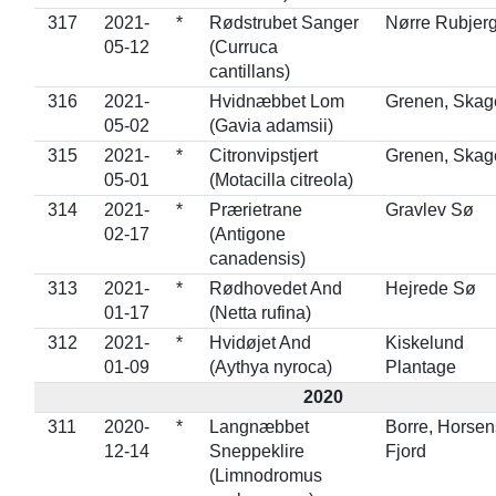
317
2021-
*
Rødstrubet Sanger
Nørre Rubjer
05-12
(Curruca
cantillans)
316
2021-
Hvidnæbbet Lom
Grenen, Skag
05-02
(Gavia adamsii)
315
2021-
*
Citronvipstjert
Grenen, Skag
05-01
(Motacilla citreola)
314
2021-
*
Prærietrane
Gravlev Sø
02-17
(Antigone
canadensis)
313
2021-
*
Rødhovedet And
Hejrede Sø
01-17
(Netta rufina)
312
2021-
*
Hvidøjet And
Kiskelund
01-09
(Aythya nyroca)
Plantage
2020
311
2020-
*
Langnæbbet
Borre, Horsen
12-14
Sneppeklire
Fjord
(Limnodromus