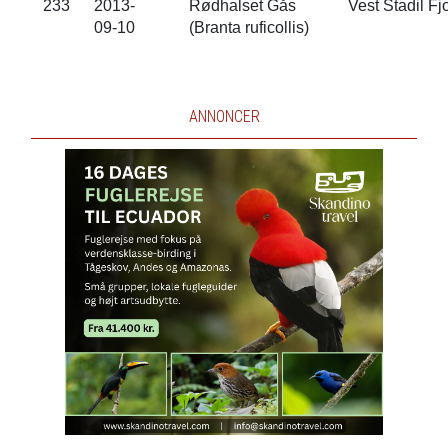
233
2013-
Rødhalset Gås
Vest Stadil Fj
09-10
(Branta ruficollis)
ANNONCER