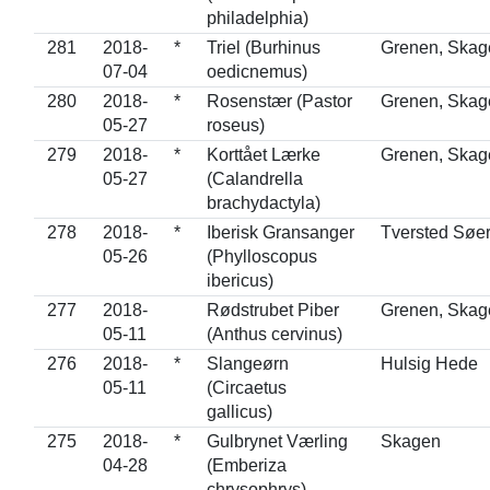
philadelphia)
281
2018-
*
Triel (Burhinus
Grenen, Skag
07-04
oedicnemus)
280
2018-
*
Rosenstær (Pastor
Grenen, Skag
05-27
roseus)
279
2018-
*
Korttået Lærke
Grenen, Skag
05-27
(Calandrella
brachydactyla)
278
2018-
*
Iberisk Gransanger
Tversted Søe
05-26
(Phylloscopus
ibericus)
277
2018-
Rødstrubet Piber
Grenen, Skag
05-11
(Anthus cervinus)
276
2018-
*
Slangeørn
Hulsig Hede
05-11
(Circaetus
gallicus)
275
2018-
*
Gulbrynet Værling
Skagen
04-28
(Emberiza
chrysophrys)