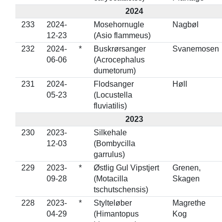
2024
233
2024-
Mosehornugle
Nagbøl
12-23
(Asio flammeus)
232
2024-
*
Buskrørsanger
Svanemosen
06-06
(Acrocephalus
dumetorum)
231
2024-
Flodsanger
Høll
05-23
(Locustella
fluviatilis)
2023
230
2023-
Silkehale
12-03
(Bombycilla
garrulus)
229
2023-
*
Østlig Gul Vipstjert
Grenen,
09-28
(Motacilla
Skagen
tschutschensis)
228
2023-
*
Stylteløber
Magrethe
04-29
(Himantopus
Kog