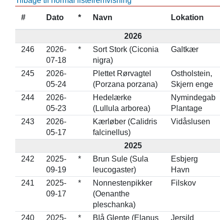
Tilbage til normal listefremvisning
#
Dato
*
Navn
Lokation
2026
246
2026-
*
Sort Stork (Ciconia
Galtkær
07-18
nigra)
245
2026-
Plettet Rørvagtel
Ostholstein,
05-24
(Porzana porzana)
Skjern enge
244
2026-
Hedelærke
Nymindegab
05-23
(Lullula arborea)
Plantage
243
2026-
Kærløber (Calidris
Vidåslusen
05-17
falcinellus)
2025
242
2025-
*
Brun Sule (Sula
Esbjerg
09-19
leucogaster)
Havn
241
2025-
*
Nonnestenpikker
Filskov
09-17
(Oenanthe
pleschanka)
240
2025-
*
Blå Glente (Elanus
Jersild