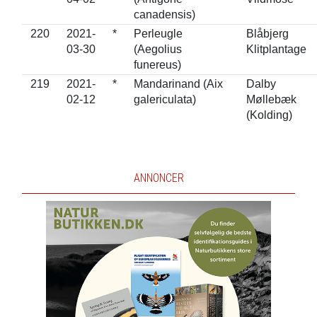
canadensis)
220
2021-
*
Perleugle
Blåbjerg
03-30
(Aegolius
Klitplantage
funereus)
219
2021-
*
Mandarinand (Aix
Dalby
02-12
galericulata)
Møllebæk
(Kolding)
ANNONCER