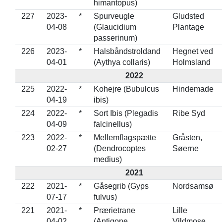
himantopus)
227
2023-
*
Spurveugle
Gludsted
04-08
(Glaucidium
Plantage
passerinum)
226
2023-
*
Halsbåndstroldand
Hegnet ved
04-01
(Aythya collaris)
Holmsland
2022
225
2022-
*
Kohejre (Bubulcus
Hindemade
04-19
ibis)
224
2022-
*
Sort Ibis (Plegadis
Ribe Syd
04-09
falcinellus)
223
2022-
*
Mellemflagspætte
Gråsten,
02-27
(Dendrocoptes
Søerne
medius)
2021
222
2021-
*
Gåsegrib (Gyps
Nordsamsø
07-17
fulvus)
221
2021-
*
Prærietrane
Lille
04-02
(Antigone
Vildmose