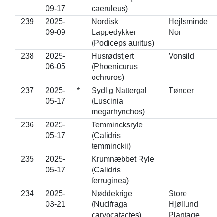
09-17
caeruleus)
239
2025-
Nordisk
Hejlsminde
09-09
Lappedykker
Nor
(Podiceps auritus)
238
2025-
Husrødstjert
Vonsild
06-05
(Phoenicurus
ochruros)
237
2025-
*
Sydlig Nattergal
Tønder
05-17
(Luscinia
megarhynchos)
236
2025-
Temmincksryle
05-17
(Calidris
temminckii)
235
2025-
Krumnæbbet Ryle
05-17
(Calidris
ferruginea)
234
2025-
Nøddekrige
Store
03-21
(Nucifraga
Hjøllund
caryocatactes)
Plantage