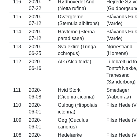
116
2020-
*
Rødhovedet And
Hejrede Sø ve
07-22
(Netta rufina)
(Guldborgsun
115
2020-
Dværgterne
Blåvands Huk
07-12
(Sternula albifrons)
(Varde)
114
2020-
Havterne (Sterna
Blåvands Huk
07-12
paradisaea)
(Varde)
113
2020-
Svaleklire (Tringa
Nørrestrand
06-25
ochropus)
(Horsens)
112
2020-
Alk (Alca torda)
Lillebælt ud fo
06-16
Tontoft Nakke
Tranesand
(Sønderborg)
111
2020-
Hvid Stork
Smedager
06-08
(Ciconia ciconia)
(Aabenraa)
110
2020-
Gulbug (Hippolais
Filsø Hede (V
06-01
icterina)
109
2020-
Gøg (Cuculus
Filsø Hede (V
06-01
canorus)
108
2020-
Hedelærke
Filsø Hede (V