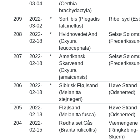
03-04
(Certhia
brachydactyla)
209
2022-
*
Sort Ibis (Plegadis
Ribe, syd (Esb
03-02
falcinellus)
208
2022-
*
Hvidhovedet And
Selsø Sø omr
02-18
(Oxyura
(Frederikssun
leucocephala)
207
2022-
*
Amerikansk
Selsø Sø omr
02-18
Skarveand
(Frederikssun
(Oxyura
jamaicensis)
206
2022-
*
Sibirisk Fløjlsand
Høve Strand
02-18
(Melanitta
(Odsherred)
stejnegeri)
205
2022-
Fløjlsand
Høve Strand
02-18
(Melanitta fusca)
(Odsherred)
204
2022-
Rødhalset Gås
Værnengene
02-15
(Branta ruficollis)
(Ringkøbing-
Skjern)