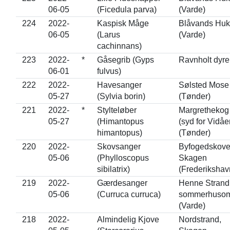
06-05
(Ficedula parva)
(Varde)
224
2022-
Kaspisk Måge
Blåvands Huk
06-05
(Larus
(Varde)
cachinnans)
223
2022-
*
Gåsegrib (Gyps
Ravnholt dyr
06-01
fulvus)
222
2022-
Havesanger
Sølsted Mose
05-27
(Sylvia borin)
(Tønder)
221
2022-
*
Stylteløber
Margrethekog
05-27
(Himantopus
(syd for Vidåe
himantopus)
(Tønder)
220
2022-
Skovsanger
Byfogedskove
05-06
(Phylloscopus
Skagen
sibilatrix)
(Frederikshav
219
2022-
Gærdesanger
Henne Strand
05-06
(Curruca curruca)
sommerhuso
(Varde)
218
2022-
Almindelig Kjove
Nordstrand,