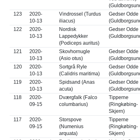
(Guldborgsun
123
2020-
Vindrossel (Turdus
Gedser Odde
10-13
iliacus)
(Guldborgsun
122
2020-
Nordisk
Gedser Odde
10-13
Lappedykker
(Guldborgsun
(Podiceps auritus)
121
2020-
Skovhornugle
Gedser Odde
10-13
(Asio otus)
(Guldborgsun
120
2020-
Sortgrå Ryle
Gedser Odde
10-13
(Calidris maritima)
(Guldborgsun
119
2020-
Spidsand (Anas
Gedser Odde
10-13
acuta)
(Guldborgsun
118
2020-
Dværgfalk (Falco
Tipperne
09-15
columbarius)
(Ringkøbing-
Skjern)
117
2020-
Storspove
Tipperne
09-15
(Numenius
(Ringkøbing-
arquata)
Skjern)