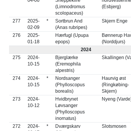
04-06
Sneppeklire
nordvestfenne
(Limnodromus
(Esbjerg)
scolopaceus)
277
2025-
*
Sortbrun And
Skjern Enge
02-09
(Anas rubripes)
276
2025-
Hærfugl (Upupa
Bønnerup Ha
01-18
epops)
(Norddjurs)
2024
275
2024-
Bjerglærke
Skallingen (V
10-15
(Eremophila
alpestris)
274
2024-
*
Nordsanger
Haurvig øst
10-15
(Phylloscopus
(Ringkøbing-
borealis)
Skjern)
273
2024-
Hvidbrynet
Nyeng (Varde
10-12
Løvsanger
(Phylloscopus
inornatus)
272
2024-
*
Dværgskarv
Slotsmosen