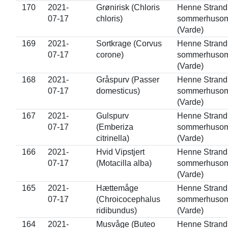
170
2021-
Grønirisk (Chloris
Henne Strand
07-17
chloris)
sommerhuso
(Varde)
169
2021-
Sortkrage (Corvus
Henne Strand
07-17
corone)
sommerhuso
(Varde)
168
2021-
Gråspurv (Passer
Henne Strand
07-17
domesticus)
sommerhuso
(Varde)
167
2021-
Gulspurv
Henne Strand
07-17
(Emberiza
sommerhuso
citrinella)
(Varde)
166
2021-
Hvid Vipstjert
Henne Strand
07-17
(Motacilla alba)
sommerhuso
(Varde)
165
2021-
Hættemåge
Henne Strand
07-17
(Chroicocephalus
sommerhuso
ridibundus)
(Varde)
164
2021-
Musvåge (Buteo
Henne Strand