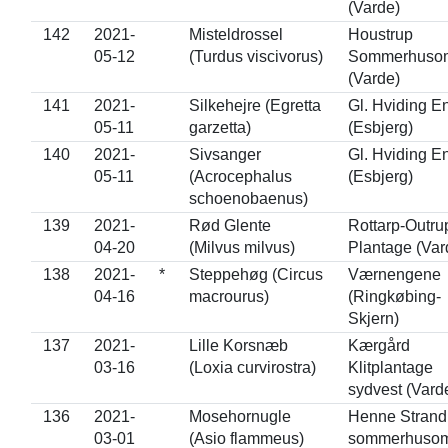
(Varde)
142
2021-
Misteldrossel
Houstrup
05-12
(Turdus viscivorus)
Sommerhuso
(Varde)
141
2021-
Silkehejre (Egretta
Gl. Hviding E
05-11
garzetta)
(Esbjerg)
140
2021-
Sivsanger
Gl. Hviding E
05-11
(Acrocephalus
(Esbjerg)
schoenobaenus)
139
2021-
Rød Glente
Rottarp-Outru
04-20
(Milvus milvus)
Plantage (Var
138
2021-
*
Steppehøg (Circus
Værnengene
04-16
macrourus)
(Ringkøbing-
Skjern)
137
2021-
Lille Korsnæb
Kærgård
03-16
(Loxia curvirostra)
Klitplantage
sydvest (Vard
136
2021-
Mosehornugle
Henne Strand
03-01
(Asio flammeus)
sommerhuso