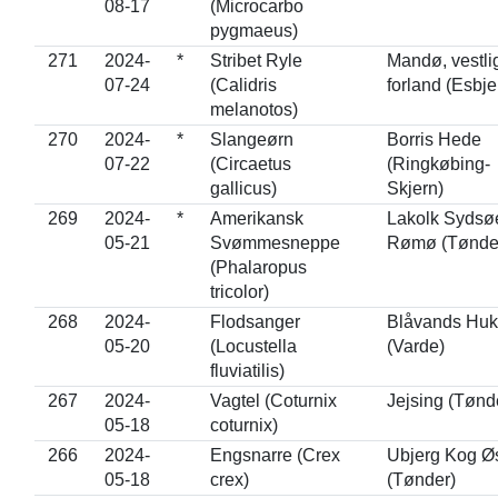
08-17
(Microcarbo
pygmaeus)
271
2024-
*
Stribet Ryle
Mandø, vestli
07-24
(Calidris
forland (Esbje
melanotos)
270
2024-
*
Slangeørn
Borris Hede
07-22
(Circaetus
(Ringkøbing-
gallicus)
Skjern)
269
2024-
*
Amerikansk
Lakolk Sydsøe
05-21
Svømmesneppe
Rømø (Tønde
(Phalaropus
tricolor)
268
2024-
Flodsanger
Blåvands Huk
05-20
(Locustella
(Varde)
fluviatilis)
267
2024-
Vagtel (Coturnix
Jejsing (Tønd
05-18
coturnix)
266
2024-
Engsnarre (Crex
Ubjerg Kog Ø
05-18
crex)
(Tønder)