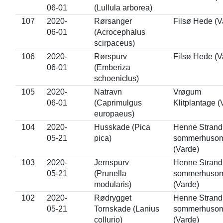
06-01
(Lullula arborea)
107
2020-
Rørsanger
Filsø Hede (V
06-01
(Acrocephalus
scirpaceus)
106
2020-
Rørspurv
Filsø Hede (V
06-01
(Emberiza
schoeniclus)
105
2020-
Natravn
Vrøgum
06-01
(Caprimulgus
Klitplantage (
europaeus)
104
2020-
Husskade (Pica
Henne Strand
05-21
pica)
sommerhuso
(Varde)
103
2020-
Jernspurv
Henne Strand
05-21
(Prunella
sommerhuso
modularis)
(Varde)
102
2020-
Rødrygget
Henne Strand
05-21
Tornskade (Lanius
sommerhuso
collurio)
(Varde)