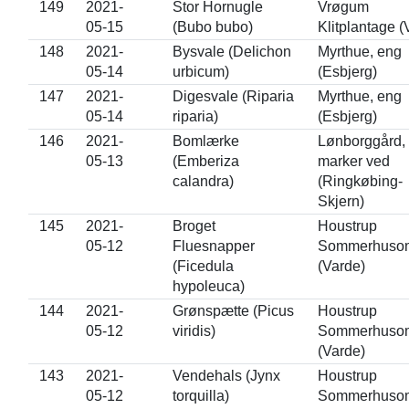
149
2021-
Stor Hornugle
Vrøgum
05-15
(Bubo bubo)
Klitplantage (
148
2021-
Bysvale (Delichon
Myrthue, eng
05-14
urbicum)
(Esbjerg)
147
2021-
Digesvale (Riparia
Myrthue, eng
05-14
riparia)
(Esbjerg)
146
2021-
Bomlærke
Lønborggård,
05-13
(Emberiza
marker ved
calandra)
(Ringkøbing-
Skjern)
145
2021-
Broget
Houstrup
05-12
Fluesnapper
Sommerhuso
(Ficedula
(Varde)
hypoleuca)
144
2021-
Grønspætte (Picus
Houstrup
05-12
viridis)
Sommerhuso
(Varde)
143
2021-
Vendehals (Jynx
Houstrup
05-12
torquilla)
Sommerhuso