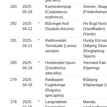
glacialis)
283
2025-
Karmindompap
Grenen, Skag
05-29
(Carpodacus
(Frederikshav
erythrinus)
282
2025-
*
Blåvinget And
Ho Bugt Nord
04-22
(Spatula discors)
(Vandfladen)
(Varde)
281
2025-
*
Rødhovedet
Husby Klit ve
04-21
Tornskade (Lanius
Odbjerg Stran
senator)
(Ringkøbing-
Skjern)
280
2025-
*
Hvidstrubet Spurv
Vrensted Kær
04-18
(Zonotrichia
(Hjørring)
albicollis)
279
2025-
Rødtoppet
Blåbjerg
04-16
Fuglekonge
Klitplantage (
(Regulus
ignicapilla)
278
2025-
*
Langnæbbet
Mandø,