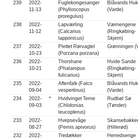
239
2022-
Fuglekongesanger
Blåvands Huk
11-13
(Phylloscopus
(Varde)
proregulus)
238
2022-
Lapværling
Værnengene
11-12
(Calcarius
(Ringkøbing-
lapponicus)
Skjern)
237
2022-
Plettet Rørvagtel
Grønningen (
10-23
(Porzana porzana)
236
2022-
Thorshane
Hvide Sande
10-21
(Phalaropus
(Ringkøbing-
fulicarius)
Skjern)
235
2022-
Aftenfalk (Falco
Blåvands Huk
09-04
vespertinus)
(Varde)
234
2022-
*
Hvidvinget Terne
Rudbøl Sø
09-03
(Chlidonias
(Tønder)
leucopterus)
233
2022-
Hvepsevåge
Skansebakke
08-27
(Pernis apivorus)
(Hillerød)
232
2022-
Tredækker
Herredsenge