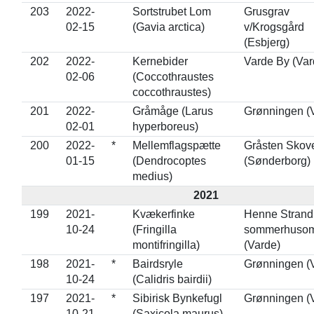
203
2022-
Sortstrubet Lom
Grusgrav
02-15
(Gavia arctica)
v/Krogsgård
(Esbjerg)
202
2022-
Kernebider
Varde By (Var
02-06
(Coccothraustes
coccothraustes)
201
2022-
Gråmåge (Larus
Grønningen (
02-01
hyperboreus)
200
2022-
*
Mellemflagspætte
Gråsten Skov
01-15
(Dendrocoptes
(Sønderborg)
medius)
2021
199
2021-
Kvækerfinke
Henne Strand
10-24
(Fringilla
sommerhuso
montifringilla)
(Varde)
198
2021-
*
Bairdsryle
Grønningen (
10-24
(Calidris bairdii)
197
2021-
*
Sibirisk Bynkefugl
Grønningen (
10-21
(Saxicola maurus)