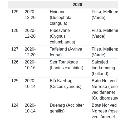
2020
129
2020-
Hvinand
Filsø, Mellem
12-20
(Bucephala
(Varde)
clangula)
128
2020-
Pibesvane
Filsø, Mellem
12-20
(Cygnus
(Varde)
columbianus)
127
2020-
Taffeland (Aythya
Filsø, Mellem
12-20
ferina)
(Varde)
126
2020-
Stor Tornskade
Saksfjed
10-16
(Lanius excubitor)
Inddæmning
(Lolland)
125
2020-
Blå Kærhøg
Bøtø Nor ved
10-14
(Circus cyaneus)
Nørresø (rese
ved tårnene)
(Guldborgsun
124
2020-
Duehøg (Accipiter
Bøtø Nor ved
10-14
gentilis)
Nørresø (rese
ved tårnene)