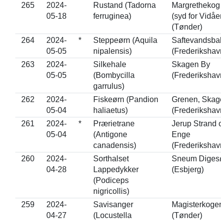
265
2024-
Rustand (Tadorna
Margrethekog
05-18
ferruginea)
(syd for Vidåe
(Tønder)
264
2024-
*
Steppeørn (Aquila
Saftevandsba
05-05
nipalensis)
(Frederikshav
263
2024-
Silkehale
Skagen By
05-05
(Bombycilla
(Frederikshav
garrulus)
262
2024-
Fiskeørn (Pandion
Grenen, Skag
05-04
haliaetus)
(Frederikshav
261
2024-
*
Prærietrane
Jerup Strand 
05-04
(Antigone
Enge
canadensis)
(Frederikshav
260
2024-
Sorthalset
Sneum Diges
04-28
Lappedykker
(Esbjerg)
(Podiceps
nigricollis)
259
2024-
Savisanger
Magisterkoge
04-27
(Locustella
(Tønder)