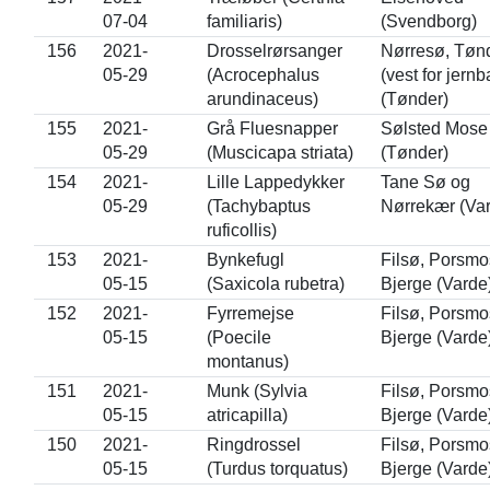
07-04
familiaris)
(Svendborg)
156
2021-
Drosselrørsanger
Nørresø, Tøn
05-29
(Acrocephalus
(vest for jern
arundinaceus)
(Tønder)
155
2021-
Grå Fluesnapper
Sølsted Mose
05-29
(Muscicapa striata)
(Tønder)
154
2021-
Lille Lappedykker
Tane Sø og
05-29
(Tachybaptus
Nørrekær (Va
ruficollis)
153
2021-
Bynkefugl
Filsø, Porsm
05-15
(Saxicola rubetra)
Bjerge (Varde
152
2021-
Fyrremejse
Filsø, Porsm
05-15
(Poecile
Bjerge (Varde
montanus)
151
2021-
Munk (Sylvia
Filsø, Porsm
05-15
atricapilla)
Bjerge (Varde
150
2021-
Ringdrossel
Filsø, Porsm
05-15
(Turdus torquatus)
Bjerge (Varde