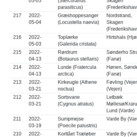
05-05
(Stercorarius
Skagen
parasiticus)
(Frederikshav
217
2022-
Græshoppesanger
Nordstrand,
05-04
(Locustella naevia)
Skagen
(Frederikshav
216
2022-
Toplærke
Hirtshals (Hjø
05-03
(Galerida cristata)
215
2022-
Rørdrum
Sønderho Str
04-13
(Botaurus stellaris)
(Fanø)
214
2022-
Lunde (Fratercula
Hønen, Sønd
04-13
arctica)
(Fanø)
213
2022-
Kirkeugle (Athene
Føvling (Veje
03-21
noctua)
(Vejen)
212
2022-
Sortsvane
Letbæk
03-21
(Cygnus atratus)
Møllesø/Krar
Lund (Varde)
211
2022-
Sumpmejse
Varde By (Var
03-19
(Poecile palustris)
210
2022-
Korttået Træløber
Varde By (Var