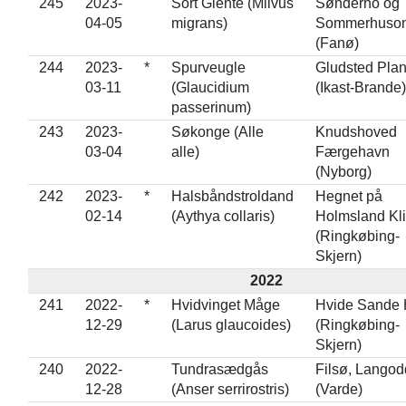
245
2023-
Sort Glente (Milvus
Sønderho og
04-05
migrans)
Sommerhuso
(Fanø)
244
2023-
*
Spurveugle
Gludsted Pla
03-11
(Glaucidium
(Ikast-Brande)
passerinum)
243
2023-
Søkonge (Alle
Knudshoved
03-04
alle)
Færgehavn
(Nyborg)
242
2023-
*
Halsbåndstroldand
Hegnet på
02-14
(Aythya collaris)
Holmsland Kli
(Ringkøbing-
Skjern)
2022
241
2022-
*
Hvidvinget Måge
Hvide Sande
12-29
(Larus glaucoides)
(Ringkøbing-
Skjern)
240
2022-
Tundrasædgås
Filsø, Lango
12-28
(Anser serrirostris)
(Varde)