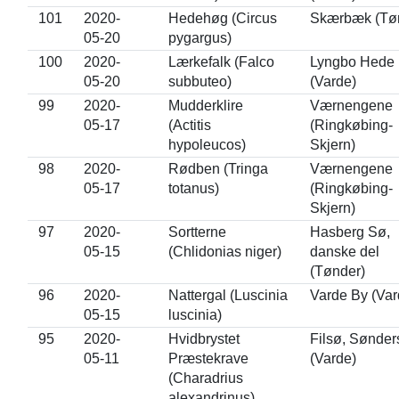
101
2020-
Hedehøg (Circus
Skærbæk (Tø
05-20
pygargus)
100
2020-
Lærkefalk (Falco
Lyngbo Hede
05-20
subbuteo)
(Varde)
99
2020-
Mudderklire
Værnengene
05-17
(Actitis
(Ringkøbing-
hypoleucos)
Skjern)
98
2020-
Rødben (Tringa
Værnengene
05-17
totanus)
(Ringkøbing-
Skjern)
97
2020-
Sortterne
Hasberg Sø,
05-15
(Chlidonias niger)
danske del
(Tønder)
96
2020-
Nattergal (Luscinia
Varde By (Var
05-15
luscinia)
95
2020-
Hvidbrystet
Filsø, Sønder
05-11
Præstekrave
(Varde)
(Charadrius
alexandrinus)