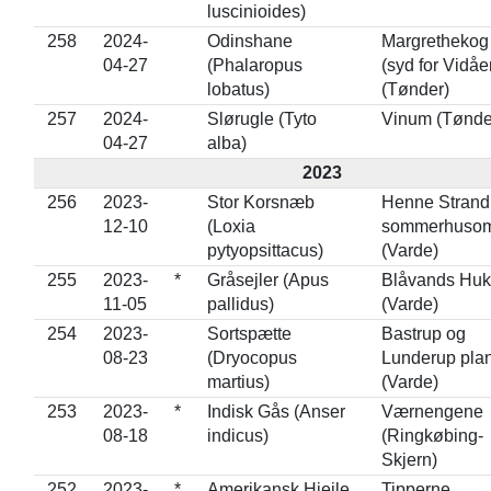
luscinioides)
258
2024-
Odinshane
Margrethekog
04-27
(Phalaropus
(syd for Vidåe
lobatus)
(Tønder)
257
2024-
Slørugle (Tyto
Vinum (Tønde
04-27
alba)
2023
256
2023-
Stor Korsnæb
Henne Strand
12-10
(Loxia
sommerhuso
pytyopsittacus)
(Varde)
255
2023-
*
Gråsejler (Apus
Blåvands Huk
11-05
pallidus)
(Varde)
254
2023-
Sortspætte
Bastrup og
08-23
(Dryocopus
Lunderup pla
martius)
(Varde)
253
2023-
*
Indisk Gås (Anser
Værnengene
08-18
indicus)
(Ringkøbing-
Skjern)
252
2023-
*
Amerikansk Hjejle
Tipperne