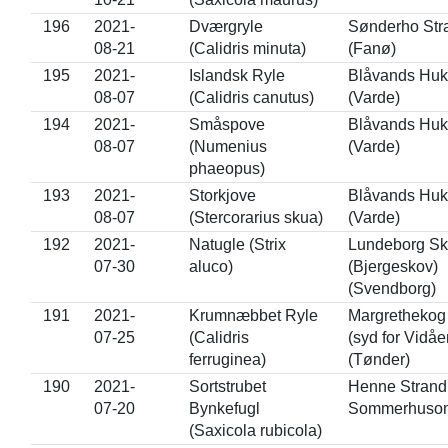
196
2021-
Dværgryle
Sønderho Str
08-21
(Calidris minuta)
(Fanø)
195
2021-
Islandsk Ryle
Blåvands Huk
08-07
(Calidris canutus)
(Varde)
194
2021-
Småspove
Blåvands Huk
08-07
(Numenius
(Varde)
phaeopus)
193
2021-
Storkjove
Blåvands Huk
08-07
(Stercorarius skua)
(Varde)
192
2021-
Natugle (Strix
Lundeborg Sk
07-30
aluco)
(Bjergeskov)
(Svendborg)
191
2021-
Krumnæbbet Ryle
Margrethekog
07-25
(Calidris
(syd for Vidåe
ferruginea)
(Tønder)
190
2021-
Sortstrubet
Henne Strand
07-20
Bynkefugl
Sommerhuso
(Saxicola rubicola)