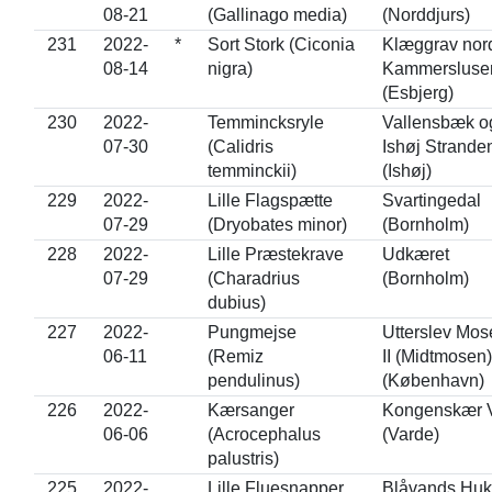
08-21
(Gallinago media)
(Norddjurs)
231
2022-
*
Sort Stork (Ciconia
Klæggrav nord
08-14
nigra)
Kammersluse
(Esbjerg)
230
2022-
Temmincksryle
Vallensbæk o
07-30
(Calidris
Ishøj Strande
temminckii)
(Ishøj)
229
2022-
Lille Flagspætte
Svartingedal
07-29
(Dryobates minor)
(Bornholm)
228
2022-
Lille Præstekrave
Udkæret
07-29
(Charadrius
(Bornholm)
dubius)
227
2022-
Pungmejse
Utterslev Mos
06-11
(Remiz
II (Midtmosen)
pendulinus)
(København)
226
2022-
Kærsanger
Kongenskær 
06-06
(Acrocephalus
(Varde)
palustris)
225
2022-
Lille Fluesnapper
Blåvands Huk