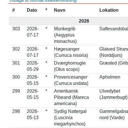
Tilbage til normal listefremvisning
#
Dato
*
Navn
Lokation
2026
303
2026-
*
Munkegrib
Saftevandsba
07-17
(Aegypius
monachus)
302
2026-
*
Høgesanger
Glatved Stran
07-17
(Curruca nisoria)
(Norddjurs)
301
2026-
*
Dværghornugle
Græsted (Grib
05-29
(Otus scops)
300
2026-
*
Provencesanger
Apholmen
05-15
(Curruca undata)
299
2026-
*
Amerikansk
Ulvedybet
05-15
Pibeand (Mareca
(Jammerbugt)
americana)
298
2026-
*
Sydlig Nattergal
Gammelgabsø
05-13
(Luscinia
nord (Varde)
megarhynchos)