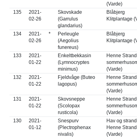
(Varde)
135
2021-
Skovskade
Blåbjerg
02-26
(Garrulus
Klitplantage (
glandarius)
134
2021-
*
Perleugle
Blåbjerg
02-26
(Aegolius
Klitplantage (
funereus)
133
2021-
Enkeltbekkasin
Henne Strand
01-22
(Lymnocryptes
sommerhuso
minimus)
(Varde)
132
2021-
Fjeldvåge (Buteo
Henne Strand
01-22
lagopus)
sommerhuso
(Varde)
131
2021-
Skovsneppe
Henne Strand
01-22
(Scolopax
sommerhuso
rusticola)
(Varde)
130
2021-
Snespurv
Hav og strand
01-12
(Plectrophenax
Henne Strand
nivalis)
(Varde)