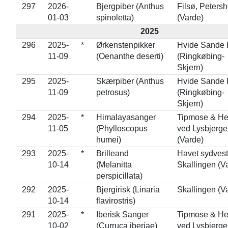
297
2026-
Bjergpiber (Anthus
Filsø, Peters
01-03
spinoletta)
(Varde)
2025
296
2025-
*
Ørkenstenpikker
Hvide Sande
11-09
(Oenanthe deserti)
(Ringkøbing-
Skjern)
295
2025-
Skærpiber (Anthus
Hvide Sande
11-09
petrosus)
(Ringkøbing-
Skjern)
294
2025-
*
Himalayasanger
Tipmose & H
11-05
(Phylloscopus
ved Lysbjerge
humei)
(Varde)
293
2025-
*
Brilleand
Havet sydvest
10-14
(Melanitta
Skallingen (V
perspicillata)
292
2025-
Bjergirisk (Linaria
Skallingen (V
10-14
flavirostris)
291
2025-
*
Iberisk Sanger
Tipmose & H
10-02
(Curruca iberiae)
ved Lysbjerge