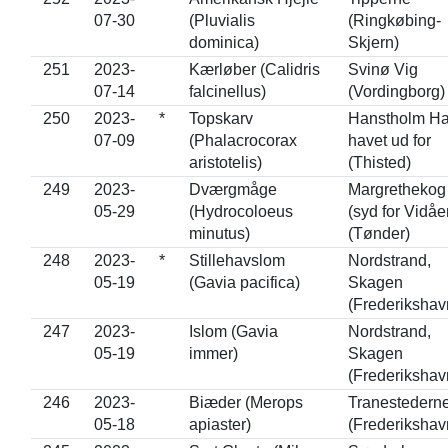
07-30
(Pluvialis
(Ringkøbing-
dominica)
Skjern)
251
2023-
Kærløber (Calidris
Svinø Vig
07-14
falcinellus)
(Vordingborg)
250
2023-
*
Topskarv
Hanstholm Ha
07-09
(Phalacrocorax
havet ud for
aristotelis)
(Thisted)
249
2023-
Dværgmåge
Margrethekog
05-29
(Hydrocoloeus
(syd for Vidåe
minutus)
(Tønder)
248
2023-
*
Stillehavslom
Nordstrand,
05-19
(Gavia pacifica)
Skagen
(Frederikshav
247
2023-
Islom (Gavia
Nordstrand,
05-19
immer)
Skagen
(Frederikshav
246
2023-
Biæder (Merops
Tranestedern
05-18
apiaster)
(Frederikshav