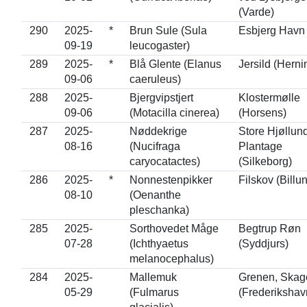
(Varde)
290
2025-
*
Brun Sule (Sula
Esbjerg Havn
09-19
leucogaster)
289
2025-
*
Blå Glente (Elanus
Jersild (Herni
09-06
caeruleus)
288
2025-
Bjergvipstjert
Klostermølle
09-06
(Motacilla cinerea)
(Horsens)
287
2025-
Nøddekrige
Store Hjøllun
08-16
(Nucifraga
Plantage
caryocatactes)
(Silkeborg)
286
2025-
*
Nonnestenpikker
Filskov (Billu
08-10
(Oenanthe
pleschanka)
285
2025-
Sorthovedet Måge
Begtrup Røn
07-28
(Ichthyaetus
(Syddjurs)
melanocephalus)
284
2025-
Mallemuk
Grenen, Skag
05-29
(Fulmarus
(Frederikshav