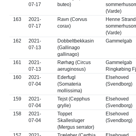
07-17
buteo)
sommerhuso
(Varde)
163
2021-
Ravn (Corvus
Henne Strand
07-17
corax)
sommerhuso
(Varde)
162
2021-
Dobbeltbekkasin
Gammelgab
07-13
(Gallinago
gallinago)
161
2021-
Rørhøg (Circus
Gammelgab
07-13
aeruginosus)
Ringkøbing F
160
2021-
Ederfugl
Elsehoved
07-04
(Somateria
(Svendborg)
mollissima)
159
2021-
Tejst (Cepphus
Elsehoved
07-04
grylle)
(Svendborg)
158
2021-
Toppet
Elsehoved
07-04
Skallesluger
(Svendborg)
(Mergus serrator)
157
2021-
Træløber (Certhia
Elsehoved