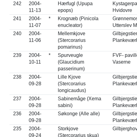
242
2004-
Hærfugl (Upupa
Kystagerpa
11-13
epops)
Hvidovre
241
2004-
*
Krognæb (Pinicola
Grønnemose
11-07
enucleator)
Utterslev 
240
2004-
Mellemkjove
Gilbjegstie
11-06
(Stercorarius
Plankevær
pomarinus)
239
2004-
*
Spurveugle
FVF- pavil
10-11
(Glaucidium
Vaserne
passerinum)
238
2004-
Lille Kjove
Gilbjergsti
09-28
(Stercorarius
Plankevær
longicaudus)
237
2004-
Sabinemåge (Xema
Gilbjergsti
09-28
sabini)
Plankevær
236
2004-
Søkonge (Alle alle)
Gilbjergsti
09-28
Plankevær
235
2004-
Storkjove
Gilbjergho
09-24
(Stercorarius skua)