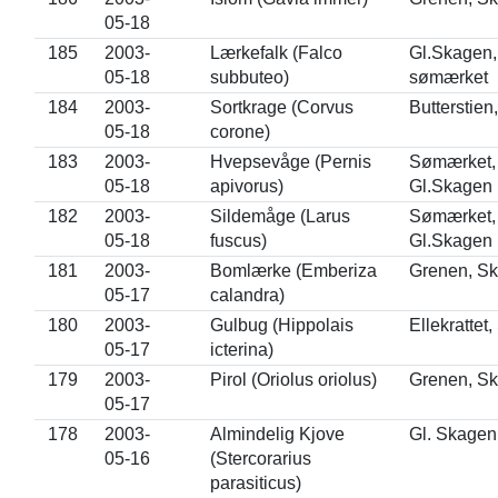
05-18
185
2003-
Lærkefalk (Falco
Gl.Skagen,
05-18
subbuteo)
sømærket
184
2003-
Sortkrage (Corvus
Butterstie
05-18
corone)
183
2003-
Hvepsevåge (Pernis
Sømærket,
05-18
apivorus)
Gl.Skagen
182
2003-
Sildemåge (Larus
Sømærket,
05-18
fuscus)
Gl.Skagen
181
2003-
Bomlærke (Emberiza
Grenen, S
05-17
calandra)
180
2003-
Gulbug (Hippolais
Ellekrattet
05-17
icterina)
179
2003-
Pirol (Oriolus oriolus)
Grenen, S
05-17
178
2003-
Almindelig Kjove
Gl. Skagen
05-16
(Stercorarius
parasiticus)