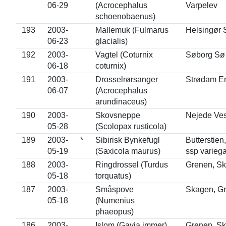
06-29
(Acrocephalus
Varpelev
schoenobaenus)
193
2003-
Mallemuk (Fulmarus
Helsingør 
06-23
glacialis)
192
2003-
Vagtel (Coturnix
Søborg Sø
06-18
coturnix)
191
2003-
Drosselrørsanger
Strødam E
06-07
(Acrocephalus
arundinaceus)
190
2003-
Skovsneppe
Nejede Ves
05-28
(Scolopax rusticola)
189
2003-
*
Sibirisk Bynkefugl
Butterstien
05-19
(Saxicola maurus)
ssp varieg
188
2003-
Ringdrossel (Turdus
Grenen, S
05-18
torquatus)
187
2003-
Småspove
Skagen, G
05-18
(Numenius
phaeopus)
186
2003-
Islom (Gavia immer)
Grenen, S