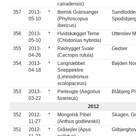
canadensis)
357
2013-
*
Iberisk Gransanger
Sandlodde
05-10
(Phylloscopus
Spodsbjer
ibericus)
356
2013-
*
Hvidskægget Terne
Utterslev 
05-10
(Chlidonias hybrida)
355
2013-
*
Rødrygget Svale
Gedser
04-26
(Cecropis rufula)
354
2013-
*
Langnæbbet
Bøjden No
04-18
Sneppeklire
(Limnodromus
scolopaceus)
353
2013-
*
Perleugle (Aegolius
Blåbjerg P
03-22
funereus)
2012
352
2012-
*
Mongolsk Piber
Skagen, G
11-27
(Anthus godlewskii)
351
2012-
*
Gråsejler (Apus
Gilbjergho