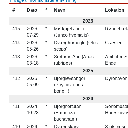
Tilbage til normal listefremvisning
#
Dato
*
Navn
Lokation
2026
415
2026-
*
Mørkøjet Junco
Rønnebæk
07-29
(Junco hyemalis)
414
2026-
*
Dværghornugle (Otus
Græsted
05-26
scops)
413
2026-
*
Sortbrun And (Anas
Amholm, S
03-18
rubripes)
Enge
2025
412
2025-
*
Bjergløvsanger
Dyrehaven
05-09
(Phylloscopus
bonelli)
2024
411
2024-
*
Bjerghortulan
Sortemose
10-28
(Emberiza
Hareskovb
buchanani)
410
2024-
*
Dværgskarv
Slotsmose