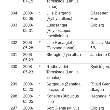
07-15
Tornskade (Lanius
minor)
304
2008-
*
Lille Bjergand
Gåsesøen, 
06-06
(Aythya affinis)
Møn
303
2008-
Lundsanger
Gilbjerg
05-31
(Phylloscopus
trochiloides)
302
2008-
*
Lille Rørvagtel
Gulstav Mo
05-28
(Porzana parva)
5/6
301
2008-
Slørugle (Tyto alba)
Janderup K
05-23
300
2008-
*
Rødhovedet
Sydslugen,
05-23
Tornskade (Lanius
senator)
299
2008-
*
Sørgedue (Zenaida
"Stald Gre
05-20
macroura)
Skagen
298
2008-
*
Kohejre (Bubulcus
Hegnede, 
05-05
ibis)
297
2008-
Sort Glente (Milvus
Gilbjerg