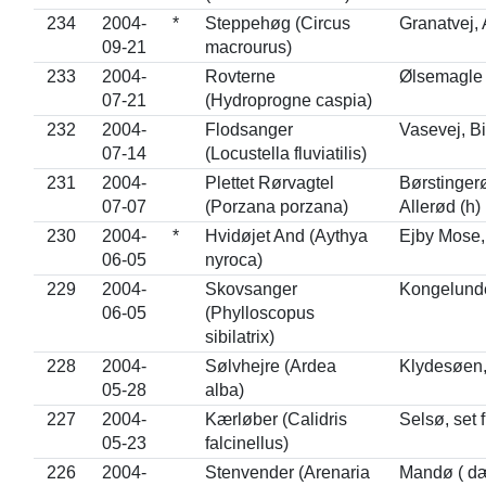
234
2004-
*
Steppehøg (Circus
Granatvej,
09-21
macrourus)
233
2004-
Rovterne
Ølsemagle
07-21
(Hydroprogne caspia)
232
2004-
Flodsanger
Vasevej, B
07-14
(Locustella fluviatilis)
231
2004-
Plettet Rørvagtel
Børstinger
07-07
(Porzana porzana)
Allerød (h)
230
2004-
*
Hvidøjet And (Aythya
Ejby Mose,
06-05
nyroca)
229
2004-
Skovsanger
Kongelund
06-05
(Phylloscopus
sibilatrix)
228
2004-
Sølvhejre (Ardea
Klydesøen
05-28
alba)
227
2004-
Kærløber (Calidris
Selsø, set f
05-23
falcinellus)
226
2004-
Stenvender (Arenaria
Mandø ( d