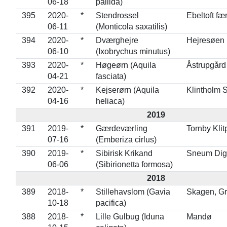
06-18
pallida)
395
2020-
*
Stendrossel
Ebeltoft f
06-11
(Monticola saxatilis)
394
2020-
*
Dværghejre
Hejresøen
06-10
(Ixobrychus minutus)
393
2020-
*
Høgeørn (Aquila
Åstrupgård
04-21
fasciata)
392
2020-
*
Kejserørn (Aquila
Klintholm S
04-16
heliaca)
2019
391
2019-
*
Gærdeværling
Tornby Klit
07-16
(Emberiza cirlus)
390
2019-
*
Sibirisk Krikand
Sneum Dig
06-06
(Sibirionetta formosa)
2018
389
2018-
*
Stillehavslom (Gavia
Skagen, G
10-18
pacifica)
388
2018-
*
Lille Gulbug (Iduna
Mandø