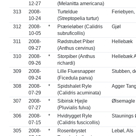
12-27
(Melanitta americana)
313
2008-
Turteldue
Feriebyen, 
10-24
(Streptopelia turtur)
312
2008-
*
Prærieløber (Calidris
Gjøl
10-05
subruficollis)
311
2008-
Rødstrubet Piber
Hellebæk
09-27
(Anthus cervinus)
310
2008-
*
Storpiber (Anthus
Hellebæk A
09-26
richardi)
309
2008-
Lille Fluesnapper
Stubben, d
09-24
(Ficedula parva)
308
2008-
*
Spidshalet Ryle
Agger Tan
07-29
(Calidris acuminata)
307
2008-
*
Sibirisk Hjejle
Ølsemagle
07-27
(Pluvialis fulva)
306
2008-
*
Hvidrygget Ryle
Staunings 
07-15
(Calidris fuscicollis)
305
2008-
*
Rosenbrystet
Lebøl, Als