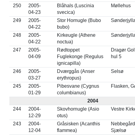
250
2005-
Blåhals (Luscinia
Møllehus
04-23
svecica)
249
2005-
Stor Hornugle (Bubo
Sønderjyll
04-22
bubo)
248
2005-
Kirkeugle (Athene
Sønderjyll
04-22
noctua)
247
2005-
Rødtoppet
Dragør Golf
04-09
Fuglekonge (Regulus
hul 5
ignicapilla)
246
2005-
Dværggås (Anser
Selsø
03-27
erythropus)
245
2005-
Pibesvane (Cygnus
Flasken, G
01-29
columbianus)
2004
244
2004-
Skovhornugle (Asio
Vestre Kir
12-29
otus)
243
2004-
Gråsisken (Acanthis
Nebbegårds
12-04
flammea)
Sjælsø