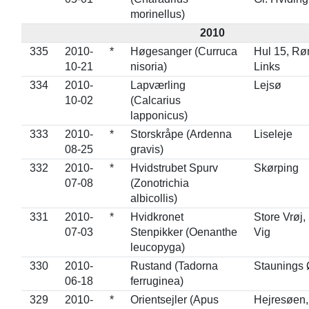
morinellus)
2010
335
2010-
*
Høgesanger (Curruca
Hul 15, Rø
10-21
nisoria)
Links
334
2010-
Lapværling
Lejsø
10-02
(Calcarius
lapponicus)
333
2010-
*
Storskråpe (Ardenna
Liseleje
08-25
gravis)
332
2010-
*
Hvidstrubet Spurv
Skørping
07-08
(Zonotrichia
albicollis)
331
2010-
*
Hvidkronet
Store Vrøj,
07-03
Stenpikker (Oenanthe
Vig
leucopyga)
330
2010-
Rustand (Tadorna
Staunings 
06-18
ferruginea)
329
2010-
*
Orientsejler (Apus
Hejresøen