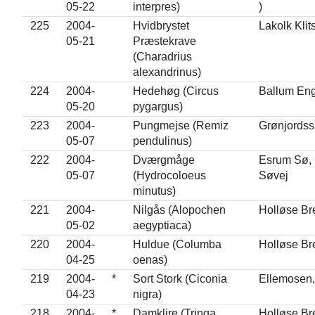
05-22
interpres)
)
225
2004-
Hvidbrystet
Lakolk Kli
05-21
Præstekrave
(Charadrius
alexandrinus)
224
2004-
Hedehøg (Circus
Ballum En
05-20
pygargus)
223
2004-
Pungmejse (Remiz
Grønjords
05-07
pendulinus)
222
2004-
Dværgmåge
Esrum Sø,
05-07
(Hydrocoloeus
Søvej
minutus)
221
2004-
Nilgås (Alopochen
Holløse Br
05-02
aegyptiaca)
220
2004-
Huldue (Columba
Holløse Br
04-25
oenas)
219
2004-
*
Sort Stork (Ciconia
Ellemosen
04-23
nigra)
218
2004-
*
Damklire (Tringa
Holløse Br