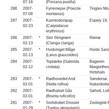
07-16
(Porzana pusilla)
288
2007-
Fyrremejse (Poecile
Tinglev Mo
07-06
montanus)
287
2007-
Karmindompap
Espely 19,
02-23
(Carpodacus
erythrinus)
286
2007-
*
Stor Skrigeørn
Rømø
02-13
(Clanga clanga)
285
2007-
*
Hvidvinget Måge
Hvide San
02-13
(Larus glaucoides)
284
2007-
Toplærke (Galerida
Bageren
02-12
cristata)
Margrethev
Hirtshals
283
2007-
*
Rødhovedet And
Søndersø,
02-01
(Netta rufina)
Naturskole
282
2007-
Rødhalset Gås
Søholt, Lol
02-01
(Branta ruficollis)
281
2007-
*
Sortstrubet Drossel
Zoologisk
01-29
(Turdus atrogularis)