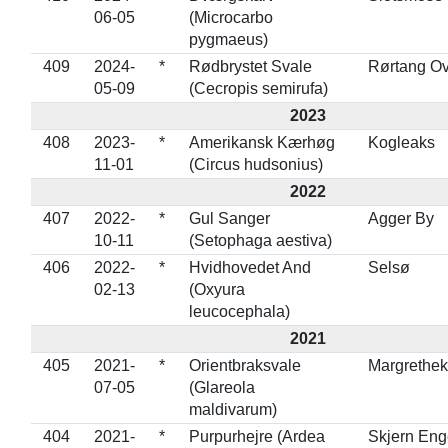
06-05
(Microcarbo
pygmaeus)
409
2024-
*
Rødbrystet Svale
Rørtang Ov
05-09
(Cecropis semirufa)
2023
408
2023-
*
Amerikansk Kærhøg
Kogleaks
11-01
(Circus hudsonius)
2022
407
2022-
*
Gul Sanger
Agger By
10-11
(Setophaga aestiva)
406
2022-
*
Hvidhovedet And
Selsø
02-13
(Oxyura
leucocephala)
2021
405
2021-
*
Orientbraksvale
Margrethe
07-05
(Glareola
maldivarum)
404
2021-
*
Purpurhejre (Ardea
Skjern Eng