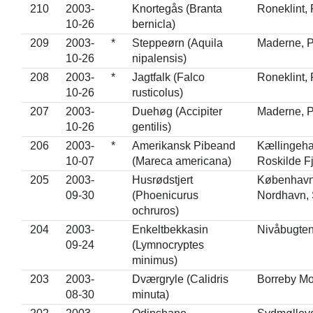
210
2003-
Knortegås (Branta
Roneklint,
10-26
bernicla)
209
2003-
*
Steppeørn (Aquila
Maderne, 
10-26
nipalensis)
208
2003-
*
Jagtfalk (Falco
Roneklint,
10-26
rusticolus)
207
2003-
Duehøg (Accipiter
Maderne, 
10-26
gentilis)
206
2003-
*
Amerikansk Pibeand
Kællingeha
10-07
(Mareca americana)
Roskilde F
205
2003-
Husrødstjert
Københav
09-30
(Phoenicurus
Nordhavn,
ochruros)
204
2003-
Enkeltbekkasin
Nivåbugte
09-24
(Lymnocryptes
minimus)
203
2003-
Dværgryle (Calidris
Borreby M
08-30
minuta)