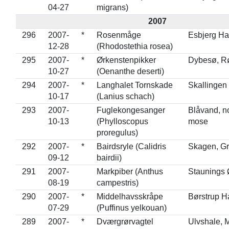
04-27
migrans)
2007
296
2007-
*
Rosenmåge
Esbjerg H
12-28
(Rhodostethia rosea)
295
2007-
*
Ørkenstenpikker
Dybesø, Rø
10-27
(Oenanthe deserti)
294
2007-
*
Langhalet Tornskade
Skallingen
10-17
(Lanius schach)
293
2007-
Fuglekongesanger
Blåvand, n
10-13
(Phylloscopus
mose
proregulus)
292
2007-
*
Bairdsryle (Calidris
Skagen, G
09-12
bairdii)
291
2007-
Markpiber (Anthus
Staunings 
08-19
campestris)
290
2007-
*
Middelhavsskråpe
Børstrup H
07-29
(Puffinus yelkouan)
289
2007-
*
Dværgrørvagtel
Ulvshale, 