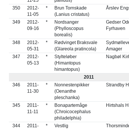
11-23
pallidus)
350
2012-
*
Brun Tornskade
Årslev Eng
11-05
(Lanius cristatus)
349
2012-
*
Nordsanger
Gedser Od
09-16
(Phylloscopus
Fyrhaven
borealis)
348
2012-
*
Rødvinget Braksvale
Sydmølleve
05-31
(Glareola pratincola)
Amager
347
2012-
*
Stylteløber
Nagbøl Kir
05-13
(Himantopus
himantopus)
2011
346
2011-
*
Nonnestenpikker
Strandby 
11-30
(Oenanthe
pleschanka)
345
2011-
*
Bonapartemåge
Hirtshals 
11-11
(Chroicocephalus
philadelphia)
344
2011-
*
Vestlig
Thorsmind