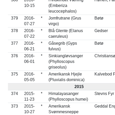
10-15
(Emberiza
leucocephalos)
379
2016-
*
Jomfrutrane (Grus
Bøtø
07-27
virgo)
378
2016-
*
Blå Glente (Elanus
Gedser
07-22
caeruleus)
377
2016-
*
Gåsegrib (Gyps
Bøtø
06-21
fulvus)
376
2016-
*
Sinkiangløvsanger
Christians
06-01
(Phylloscopus
griseolus)
375
2016-
*
Amerikansk Hjejle
Kalvebod 
05-05
(Pluvialis dominica)
2015
374
2015-
*
Himalayasanger
Stevns Fyr
11-23
(Phylloscopus humei)
373
2015-
*
Amerikansk
Geddal En
10-27
Svømmesneppe