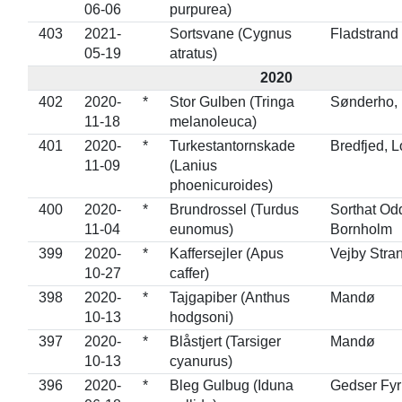
06-06
purpurea)
403
2021-
Sortsvane (Cygnus
Fladstrand
05-19
atratus)
2020
402
2020-
*
Stor Gulben (Tringa
Sønderho,
11-18
melanoleuca)
401
2020-
*
Turkestantornskade
Bredfjed, L
11-09
(Lanius
phoenicuroides)
400
2020-
*
Brundrossel (Turdus
Sorthat Od
11-04
eunomus)
Bornholm
399
2020-
*
Kaffersejler (Apus
Vejby Stra
10-27
caffer)
398
2020-
*
Tajgapiber (Anthus
Mandø
10-13
hodgsoni)
397
2020-
*
Blåstjert (Tarsiger
Mandø
10-13
cyanurus)
396
2020-
*
Bleg Gulbug (Iduna
Gedser Fy