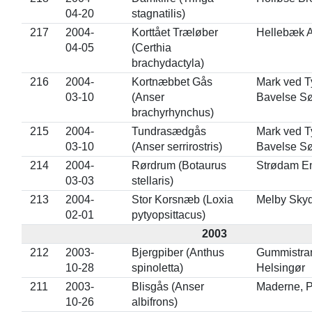
04-20
stagnatilis)
217
2004-
Korttået Træløber
Hellebæk A
04-05
(Certhia
brachydactyla)
216
2004-
Kortnæbbet Gås
Mark ved T
03-10
(Anser
Bavelse S
brachyrhynchus)
215
2004-
Tundrasædgås
Mark ved T
03-10
(Anser serrirostris)
Bavelse S
214
2004-
Rørdrum (Botaurus
Strødam E
03-03
stellaris)
213
2004-
Stor Korsnæb (Loxia
Melby Sky
02-01
pytyopsittacus)
2003
212
2003-
Bjergpiber (Anthus
Gummistra
10-28
spinoletta)
Helsingør
211
2003-
Blisgås (Anser
Maderne, 
10-26
albifrons)