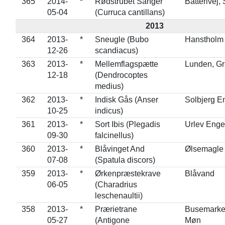
365
2014-
*
Rødstrubet Sanger
Batterivej,
05-04
(Curruca cantillans)
2013
364
2013-
*
Sneugle (Bubo
Hanstholm
12-26
scandiacus)
363
2013-
*
Mellemflagspætte
Lunden, G
12-18
(Dendrocoptes
medius)
362
2013-
*
Indisk Gås (Anser
Solbjerg E
10-25
indicus)
361
2013-
*
Sort Ibis (Plegadis
Urlev Enge
09-30
falcinellus)
360
2013-
*
Blåvinget And
Ølsemagle
07-08
(Spatula discors)
359
2013-
*
Ørkenpræstekrave
Blåvand
06-05
(Charadrius
leschenaultii)
358
2013-
*
Prærietrane
Busemarke
05-27
(Antigone
Møn