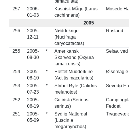
bimaculata)
257
2006-
Kaspisk Måge (Larus
Mosede H
01-03
cachinnans)
2005
256
2005-
Nøddekrige
Rusland
12-11
(Nucifraga
caryocatactes)
255
2005-
*
Amerikansk
Selsø, ved 
08-30
Skarveand (Oxyura
jamaicensis)
254
2005-
*
Plettet Mudderklire
Ølsemagle
08-10
(Actitis macularius)
253
2005-
*
Stribet Ryle (Calidris
Sevedø En
07-23
melanotos)
252
2005-
Gulirisk (Serinus
Campingpl
06-19
serinus)
Feddet
251
2005-
*
Sydlig Nattergal
Tryggevæl
05-09
(Luscinia
megarhynchos)