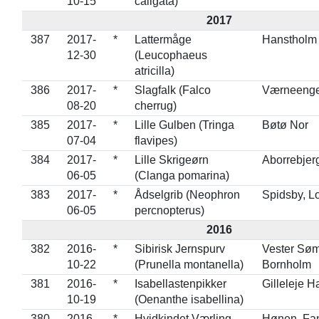
10-15
caligata)
2017
387
2017-
*
Lattermåge
Hanstholm
12-30
(Leucophaeus
atricilla)
386
2017-
*
Slagfalk (Falco
Værneeng
08-20
cherrug)
385
2017-
*
Lille Gulben (Tringa
Bøtø Nor
07-04
flavipes)
384
2017-
*
Lille Skrigeørn
Aborrebjer
06-05
(Clanga pomarina)
383
2017-
*
Ådselgrib (Neophron
Spidsby, L
06-05
percnopterus)
2016
382
2016-
*
Sibirisk Jernspurv
Vester Søm
10-22
(Prunella montanella)
Bornholm
381
2016-
*
Isabellastenpikker
Gilleleje H
10-19
(Oenanthe isabellina)
380
2016-
*
Hvidkindet Værling
Hønen, Fa