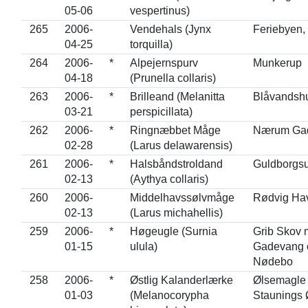
05-06
vespertinus)
265
2006-
Vendehals (Jynx
Feriebyen, 
04-25
torquilla)
264
2006-
*
Alpejernspurv
Munkerup
04-18
(Prunella collaris)
263
2006-
*
Brilleand (Melanitta
Blåvandsh
03-21
perspicillata)
262
2006-
*
Ringnæbbet Måge
Nærum Ga
02-28
(Larus delawarensis)
261
2006-
*
Halsbåndstroldand
Guldborgs
02-13
(Aythya collaris)
260
2006-
Middelhavssølvmåge
Rødvig Ha
02-13
(Larus michahellis)
259
2006-
*
Høgeugle (Surnia
Grib Skov 
01-15
ulula)
Gadevang 
Nødebo
258
2006-
*
Østlig Kalanderlærke
Ølsemagle 
01-03
(Melanocorypha
Staunings 