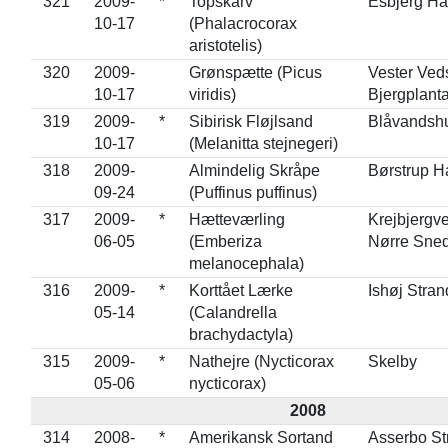
321
2009-
*
Topskarv
Esbjerg H
10-17
(Phalacrocorax
aristotelis)
320
2009-
Grønspætte (Picus
Vester Ved
10-17
viridis)
Bjergplant
319
2009-
*
Sibirisk Fløjlsand
Blåvandsh
10-17
(Melanitta stejnegeri)
318
2009-
Almindelig Skråpe
Børstrup H
09-24
(Puffinus puffinus)
317
2009-
*
Hætteværling
Krejbjergve
06-05
(Emberiza
Nørre Sne
melanocephala)
316
2009-
*
Korttået Lærke
Ishøj Stra
05-14
(Calandrella
brachydactyla)
315
2009-
*
Nathejre (Nycticorax
Skelby
05-06
nycticorax)
2008
314
2008-
*
Amerikansk Sortand
Asserbo St