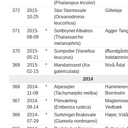
(Phalaropus tricolor)
372
2015-
Stor Stormsvale
Gilleleje
10-25
(Oceanodroma
leucorhoa)
371
2015-
*
Sortbrynet Albatros
Agger Tan
08-09
(Thalassarche
melanophris)
370
2015-
*
Sumpvibe (Vanellus
Ølundgård
05-21
leucurus)
Inddæmnin
369
2015-
*
Mandarinand (Aix
Nivå Ådal
02-15
galericulata)
2014
368
2014-
*
Alpesejler
Hammeren
11-08
(Tachymarptis melba)
Bornholm
367
2014-
*
Pileværling
Maglemose
09-14
(Emberiza rustica)
Vedbæk
366
2014-
*
Sortvinget Braksvale
Højer, Vid
07-29
(Glareola nordmanni)