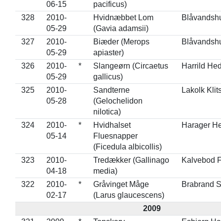
06-15
pacificus)
328
2010-
Hvidnæbbet Lom
Blåvandsh
05-29
(Gavia adamsii)
327
2010-
Biæder (Merops
Blåvandsh
05-29
apiaster)
326
2010-
*
Slangeørn (Circaetus
Harrild He
05-29
gallicus)
325
2010-
Sandterne
Lakolk Klit
05-28
(Gelochelidon
nilotica)
324
2010-
*
Hvidhalset
Harager H
05-14
Fluesnapper
(Ficedula albicollis)
323
2010-
Tredækker (Gallinago
Kalvebod 
04-18
media)
322
2010-
*
Gråvinget Måge
Brabrand 
02-17
(Larus glaucescens)
2009