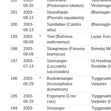
202
2003-
Odinshane
Sydmølleve
08-20
(Phalaropus lobatus)
Vestamage
201
2003-
Strandhjejle
Ølsemagle
08-13
(Pluvialis squatarola)
200
2003-
Sandløber (Calidris
Ølsemagle
08-13
alba)
199
2003-
*
Triel (Burhinus
Lejsø, Kor
08-09
oedicnemus)
198
2003-
Skægmejse (Panurus
Borreby M
08-09
biarmicus)
197
2003-
Savisanger
Gl.Havdrup
07-13
(Locustella
Roskilde (h
luscinioides)
196
2003-
*
Buskrørsanger
Tryggevæld
06-29
(Acrocephalus
Varpelev
dumetorum)
195
2003-
Engsnarre (Crex
Tryggevæld
06-29
crex)
Varpelev (h
194
2003-
Sivsanger
Tryggevæld