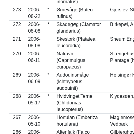
inornatus)
273
2006-
*
Ørnevåge (Buteo
Gjorslev, S
08-22
rufinus)
272
2006-
*
Skadegøg (Clamator
Birkepøl, A
08-08
glandarius)
271
2006-
Skestork (Platalea
Sneum En
08-08
leucorodia)
270
2006-
Natravn
Stængehus
06-11
(Caprimulgus
Plantage (h
europaeus)
269
2006-
*
Audouinsmåge
Helsingør 
06-09
(Ichthyaetus
audouinii)
268
2006-
*
Hvidvinget Terne
Klydesøen
05-17
(Chlidonias
leucopterus)
267
2006-
Hortulan (Emberiza
Maglemose
05-10
hortulana)
Vedbæk
266
2006-
Aftenfalk (Falco
Gilbjergho