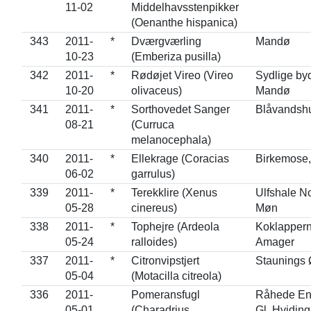
11-02
Middelhavsstenpikker
(Oenanthe hispanica)
343
2011-
*
Dværgværling
Mandø
10-23
(Emberiza pusilla)
342
2011-
*
Rødøjet Vireo (Vireo
Sydlige by
10-20
olivaceus)
Mandø
341
2011-
*
Sorthovedet Sanger
Blåvandsh
08-21
(Curruca
melanocephala)
340
2011-
*
Ellekrage (Coracias
Birkemose,
06-02
garrulus)
339
2011-
*
Terekklire (Xenus
Ulfshale No
05-28
cinereus)
Møn
338
2011-
*
Tophejre (Ardeola
Koklappern
05-24
ralloides)
Amager
337
2011-
*
Citronvipstjert
Staunings 
05-04
(Motacilla citreola)
336
2011-
Pomeransfugl
Råhede En
05-01
(Charadrius
Gl. Hviding