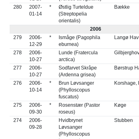
280
2007-
*
Østlig Turteldue
Bække
01-14
(Streptopelia
orientalis)
2006
279
2006-
*
Ismåge (Pagophila
Langø Havn
12-29
eburnea)
278
2006-
Lunde (Fratercula
Gilbjergho
10-27
arctica)
277
2006-
Sodfarvet Skråpe
Børstrup H
10-27
(Ardenna grisea)
276
2006-
*
Brun Løvsanger
Korshage, 
10-14
(Phylloscopus
fuscatus)
275
2006-
*
Rosenstær (Pastor
Køge
09-30
roseus)
274
2006-
Hvidbrynet
Stubben
09-28
Løvsanger
(Phylloscopus