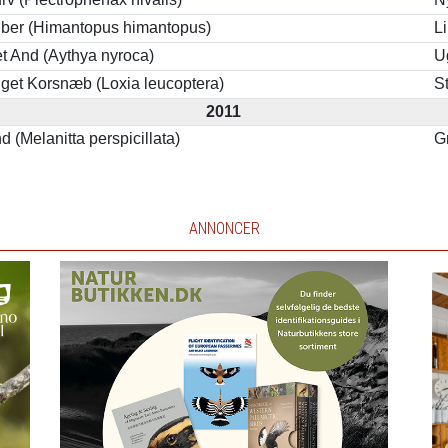
løber (Himantopus himantopus)
L
t And (Aythya nyroca)
U
get Korsnæb (Loxia leucoptera)
S
2011
nd (Melanitta perspicillata)
G
ANNONCER