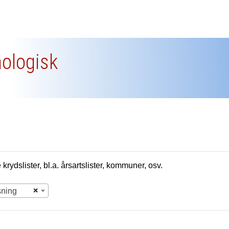
nologisk
krydslister, bl.a. årsartslister, kommuner, osv.
×
sning