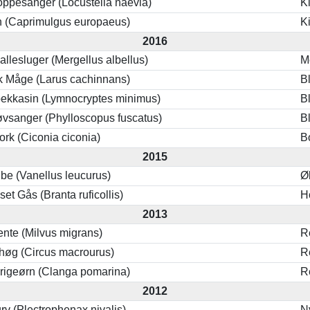
ppesanger (Locustella naevia)
K
n (Caprimulgus europaeus)
K
2016
kallesluger (Mergellus albellus)
M
k Måge (Larus cachinnans)
B
bekkasin (Lymnocryptes minimus)
B
øvsanger (Phylloscopus fuscatus)
B
ork (Ciconia ciconia)
B
2015
be (Vanellus leucurus)
Ø
et Gås (Branta ruficollis)
H
2013
ente (Milvus migrans)
R
høg (Circus macrourus)
R
krigeørn (Clanga pomarina)
R
2012
v (Plectrophenax nivalis)
N