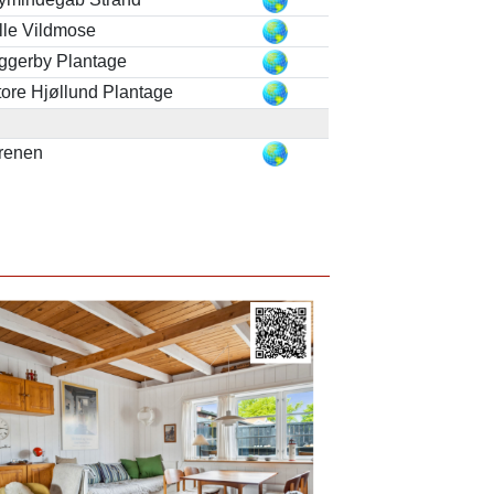
ille Vildmose
ggerby Plantage
tore Hjøllund Plantage
renen