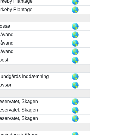
irkeby Plantage
irkeby Plantage
ossø
låvand
låvand
låvand
oest
lundgårds Inddæmning
ovsør
eservatet, Skagen
eservatet, Skagen
eservatet, Skagen
ymindegab Strand