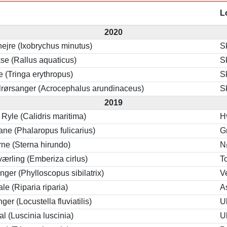
L
2020
ejre (Ixobrychus minutus)
S
se (Rallus aquaticus)
S
re (Tringa erythropus)
S
lrørsanger (Acrocephalus arundinaceus)
S
2019
 Ryle (Calidris maritima)
H
ne (Phalaropus fulicarius)
G
rne (Sterna hirundo)
N
ærling (Emberiza cirlus)
T
ger (Phylloscopus sibilatrix)
V
le (Riparia riparia)
A
ger (Locustella fluviatilis)
U
al (Luscinia luscinia)
U