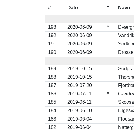
#
Dato
*
Navn
193
2020-06-09
*
Dværgh
192
2020-06-09
Vandrik
191
2020-06-09
Sortkli
190
2020-06-09
Drosse
189
2019-10-15
Sortgrå
188
2019-10-15
Thorsha
187
2019-07-20
Fjordte
186
2019-07-11
*
Gærdev
185
2019-06-11
Skovsan
184
2019-06-10
Digesva
183
2019-06-04
Flodsan
182
2019-06-04
Natterg