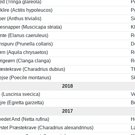
d (Tringa glareola)
P
lire (Actitis hypoleucos)
P
er (Anthus trivialis)
S
esnapper (Muscicapa striata)
K
nte (Elanus caeruleus)
R
nspurv (Prunella collaris)
D
rn (Aquila chrysaetos)
R
rigeørn (Clanga clanga)
R
ræstekrave (Charadrius dubius)
T
ejse (Poecile montanus)
S
2018
 (Luscinia svecica)
V
jre (Egretta garzetta)
B
2017
det And (Netta rufina)
H
stet Præstekrave (Charadrius alexandrinus)
L