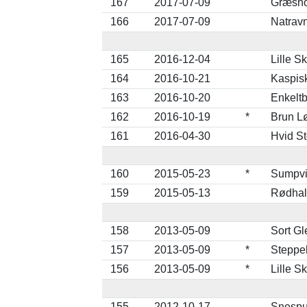
167
2017-07-09
Græsho
166
2017-07-09
Natrav
165
2016-12-04
Lille S
164
2016-10-21
Kaspis
163
2016-10-20
Enkelt
162
2016-10-19
*
Brun L
161
2016-04-30
Hvid St
160
2015-05-23
*
Sumpvi
159
2015-05-13
Rødhals
158
2013-05-09
Sort Gl
157
2013-05-09
*
Steppe
156
2013-05-09
*
Lille S
155
2012-10-17
Snespur