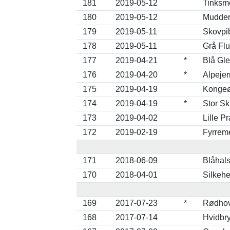
181
2019-05-12
Tinksme
180
2019-05-12
Mudderk
179
2019-05-11
Skovpib
178
2019-05-11
Grå Flu
177
2019-04-21
*
Blå Gle
176
2019-04-20
*
Alpejer
175
2019-04-19
Kongeø
174
2019-04-19
*
Stor Sk
173
2019-04-02
Lille P
172
2019-02-19
Fyrrem
171
2018-06-09
Blåhals
170
2018-04-01
Silkehe
169
2017-07-23
*
Rødhove
168
2017-07-14
Hvidbry