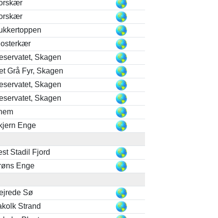
orskær
orskær
ukkertoppen
losterkær
eservatet, Skagen
et Grå Fyr, Skagen
eservatet, Skagen
eservatet, Skagen
hem
kjern Enge
est Stadil Fjord
røns Enge
ejrede Sø
akolk Strand