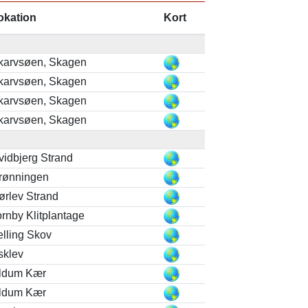
okation
Kort
karvsøen, Skagen
karvsøen, Skagen
karvsøen, Skagen
karvsøen, Skagen
vidbjerg Strand
rønningen
ørlev Strand
ornby Klitplantage
elling Skov
sklev
ldum Kær
ldum Kær