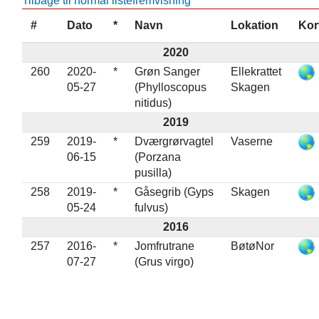
Tilbage til normal listefremvisning
#
Dato
*
Navn
Lokation
Kor
2020
260
2020-
*
Grøn Sanger
Ellekrattet
05-27
(Phylloscopus
Skagen
nitidus)
2019
259
2019-
*
Dværgrørvagtel
Vaserne
06-15
(Porzana
pusilla)
258
2019-
*
Gåsegrib (Gyps
Skagen
05-24
fulvus)
2016
257
2016-
*
Jomfrutrane
BøtøNor
07-27
(Grus virgo)