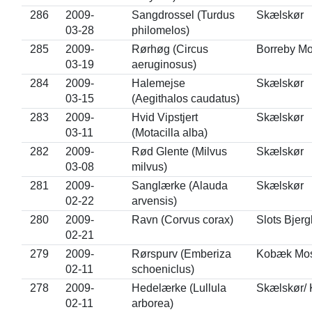
286
2009-
Sangdrossel (Turdus
Skælskør
03-28
philomelos)
285
2009-
Rørhøg (Circus
Borreby M
03-19
aeruginosus)
284
2009-
Halemejse
Skælskør
03-15
(Aegithalos caudatus)
283
2009-
Hvid Vipstjert
Skælskør
03-11
(Motacilla alba)
282
2009-
Rød Glente (Milvus
Skælskør
03-08
milvus)
281
2009-
Sanglærke (Alauda
Skælskør
02-22
arvensis)
280
2009-
Ravn (Corvus corax)
Slots Bjer
02-21
279
2009-
Rørspurv (Emberiza
Kobæk Mo
02-11
schoeniclus)
278
2009-
Hedelærke (Lullula
Skælskør/
02-11
arborea)