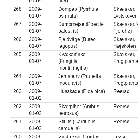
01-09
ater)
268
2009-
Dompap (Pyrrhula
Skælskør,
01-07
pyrrhula)
Lystskoven
267
2009-
Sumpmejse (Poecile
Skælskør, V
01-07
palustris)
Fjordhøj
266
2009-
Fjeldvåge (Buteo
Skælskør,
01-07
lagopus)
Højskolen
265
2009-
Kvækerfinke
Skælskør,
01-07
(Fringilla
Frugtplant
montifringilla)
264
2009-
Jernspurv (Prunella
Skælskør,
01-07
modularis)
Frugtplant
263
2009-
Husskade (Pica pica)
Reersø
01-02
262
2009-
Skærpiber (Anthus
Reersø
01-02
petrosus)
261
2009-
Stillits (Carduelis
Reersø
01-02
carduelis)
260
2009-
Vindrossel (Turdus
Tissø