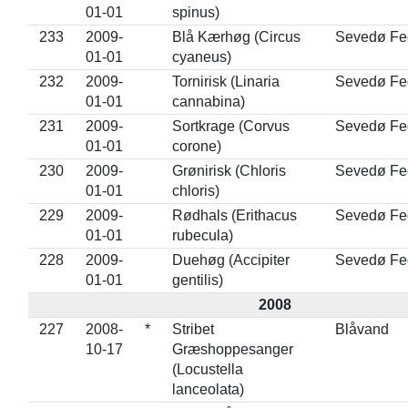
01-01
spinus)
233
2009-
Blå Kærhøg (Circus
Sevedø Fe
01-01
cyaneus)
232
2009-
Tornirisk (Linaria
Sevedø Fe
01-01
cannabina)
231
2009-
Sortkrage (Corvus
Sevedø Fe
01-01
corone)
230
2009-
Grønirisk (Chloris
Sevedø Fe
01-01
chloris)
229
2009-
Rødhals (Erithacus
Sevedø Fe
01-01
rubecula)
228
2009-
Duehøg (Accipiter
Sevedø Fe
01-01
gentilis)
2008
227
2008-
*
Stribet
Blåvand
10-17
Græshoppesanger
(Locustella
lanceolata)