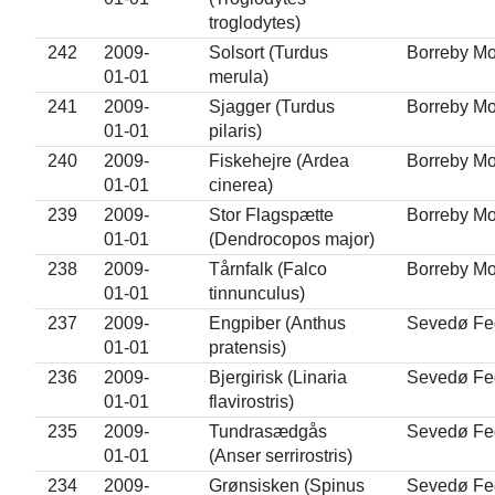
troglodytes)
242
2009-
Solsort (Turdus
Borreby M
01-01
merula)
241
2009-
Sjagger (Turdus
Borreby M
01-01
pilaris)
240
2009-
Fiskehejre (Ardea
Borreby M
01-01
cinerea)
239
2009-
Stor Flagspætte
Borreby M
01-01
(Dendrocopos major)
238
2009-
Tårnfalk (Falco
Borreby M
01-01
tinnunculus)
237
2009-
Engpiber (Anthus
Sevedø Fe
01-01
pratensis)
236
2009-
Bjergirisk (Linaria
Sevedø Fe
01-01
flavirostris)
235
2009-
Tundrasædgås
Sevedø Fe
01-01
(Anser serrirostris)
234
2009-
Grønsisken (Spinus
Sevedø Fe