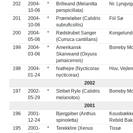
202
2004-
*
Brilleand (Melanitta
Nr. Lyngvig
10-06
perspicillata)
201
2004-
*
Prærieløber (Calidris
Fiil Sø
10-06
subruficollis)
200
2004-
*
Rødstrubet Sanger
Kongelunds
05-06
(Curruca cantillans)
199
2004-
*
Amerikansk
Borreby M
03-06
Skarveand (Oxyura
jamaicensis)
198
2004-
*
Nathejre (Nycticorax
Hov, Vejle
01-24
nycticorax)
2002
197
2002-
*
Stribet Ryle (Calidris
Borreby M
05-29
melanotos)
2001
196
2001-
Bjergpiber (Anthus
Kousbække
12-24
spinoletta)
Rebild Bak
195
2001-
*
Terekklire (Xenus
Tissø