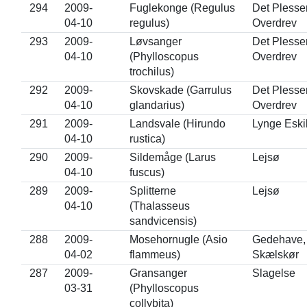
294
2009-
Fuglekonge (Regulus
Det Plesse
04-10
regulus)
Overdrev
293
2009-
Løvsanger
Det Plesse
04-10
(Phylloscopus
Overdrev
trochilus)
292
2009-
Skovskade (Garrulus
Det Plesse
04-10
glandarius)
Overdrev
291
2009-
Landsvale (Hirundo
Lynge Eski
04-10
rustica)
290
2009-
Sildemåge (Larus
Lejsø
04-10
fuscus)
289
2009-
Splitterne
Lejsø
04-10
(Thalasseus
sandvicensis)
288
2009-
Mosehornugle (Asio
Gedehave,
04-02
flammeus)
Skælskør
287
2009-
Gransanger
Slagelse
03-31
(Phylloscopus
collybita)