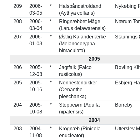
209
2006-
*
Halsbåndstroldand
Nykøbing 
03-05
(Aythya collaris)
208
2006-
*
Ringnæbbet Måge
Nærum Tor
03-04
(Larus delawarensis)
207
2006-
*
Østlig Kalanderlærke
Staunings 
01-03
(Melanocorypha
bimaculata)
2005
206
2005-
*
Jagtfalk (Falco
Bøvling Kli
12-03
rusticolus)
205
2005-
*
Nonnestenpikker
Esbjerg H
10-16
(Oenanthe
pleschanka)
204
2005-
*
Steppeørn (Aquila
Borreby
10-08
nipalensis)
2004
203
2004-
*
Krognæb (Pinicola
Utterslev 
11-08
enucleator)