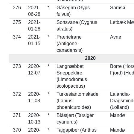
376
2021-
*
Gåsegrib (Gyps
Samsø
06-28
fulvus)
375
2021-
Sortsvane (Cygnus
Letbæk Mø
01-28
atratus)
374
2021-
*
Prærietrane
Avnø
01-15
(Antigone
canadensis)
2020
373
2020-
*
Langnæbbet
Borre (Hor
12-07
Sneppeklire
Fjord) (He
(Limnodromus
scolopaceus)
372
2020-
*
Turkestantornskade
Lalandia-
11-08
(Lanius
Dragsmind
phoenicuroides)
(Lolland)
371
2020-
*
Blåstjert (Tarsiger
Mandø
10-13
cyanurus)
370
2020-
*
Tajgapiber (Anthus
Mandø