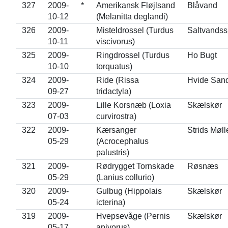
327
2009-
*
Amerikansk Fløjlsand
Blåvand
10-12
(Melanitta deglandi)
326
2009-
Misteldrossel (Turdus
Saltvands
10-11
viscivorus)
325
2009-
Ringdrossel (Turdus
Ho Bugt
10-10
torquatus)
324
2009-
Ride (Rissa
Hvide San
09-27
tridactyla)
323
2009-
Lille Korsnæb (Loxia
Skælskør
07-03
curvirostra)
322
2009-
Kærsanger
Strids Møll
05-29
(Acrocephalus
palustris)
321
2009-
Rødrygget Tornskade
Røsnæs
05-29
(Lanius collurio)
320
2009-
Gulbug (Hippolais
Skælskør
05-24
icterina)
319
2009-
Hvepsevåge (Pernis
Skælskør
05-17
apivorus)