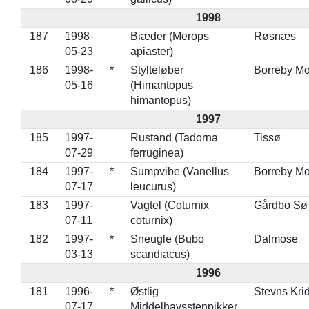
1998
187
1998-
Biæder (Merops
Røsnæs
05-23
apiaster)
186
1998-
*
Stylteløber
Borreby M
05-16
(Himantopus
himantopus)
1997
185
1997-
Rustand (Tadorna
Tissø
07-29
ferruginea)
184
1997-
*
Sumpvibe (Vanellus
Borreby M
07-17
leucurus)
183
1997-
Vagtel (Coturnix
Gårdbo Sø
07-11
coturnix)
182
1997-
*
Sneugle (Bubo
Dalmose
03-13
scandiacus)
1996
181
1996-
*
Østlig
Stevns Kri
07-17
Middelhavsstenpikker