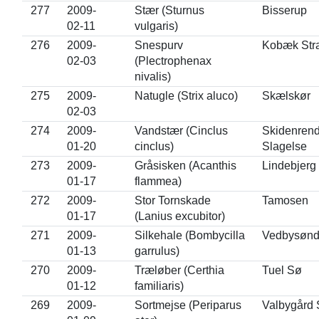
277
2009-
Stær (Sturnus
Bisserup
02-11
vulgaris)
276
2009-
Snespurv
Kobæk Str
02-03
(Plectrophenax
nivalis)
275
2009-
Natugle (Strix aluco)
Skælskør
02-03
274
2009-
Vandstær (Cinclus
Skidenrend
01-20
cinclus)
Slagelse
273
2009-
Gråsisken (Acanthis
Lindebjerg
01-17
flammea)
272
2009-
Stor Tornskade
Tamosen
01-17
(Lanius excubitor)
271
2009-
Silkehale (Bombycilla
Vedbysønd
01-13
garrulus)
270
2009-
Træløber (Certhia
Tuel Sø
01-12
familiaris)
269
2009-
Sortmejse (Periparus
Valbygård 