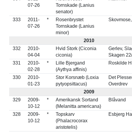
07-26
Tornskade (Lanius
senator)
333
2011-
*
Rosenbrystet
Skovmose,
07-26
Tornskade (Lanius
minor)
2010
332
2010-
Hvid Stork (Ciconia
Gerlev, Sla
04-04
ciconia)
Skagen 22
331
2010-
*
Lille Bjergand
Roskilde 
02-28
(Aythya affinis)
330
2010-
Stor Korsnæb (Loxia
Det Plesse
01-23
pytyopsittacus)
Overdrev
2009
329
2009-
*
Amerikansk Sortand
Blåvand
10-12
(Melanitta americana)
328
2009-
*
Topskarv
Esbjerg H
10-12
(Phalacrocorax
aristotelis)