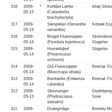
318
2009-
*
Korttået Lærke
Ishøj Stran
05-15
(Calandrella
brachydactyla)
317
2009-
Stenpikker (Oenanthe
Kobæk En
05-15
oenanthe)
316
2009-
Broget Fluesnapper
Skoleskove
05-14
(Ficedula hypoleuca)
Slagelse
315
2009-
Husrødstjert
Slagelse
05-14
(Phoenicurus
ochruros)
314
2009-
Grå Fluesnapper
Reersø, Fl
05-14
(Muscicapa striata)
313
2009-
Bomlærke (Emberiza
Reersø, Fl
05-14
calandra)
312
2009-
Skovsanger
Grydebjerg
05-13
(Phylloscopus
Sorø
sibilatrix)
311
2009-
Dværgmåge
Borreby M