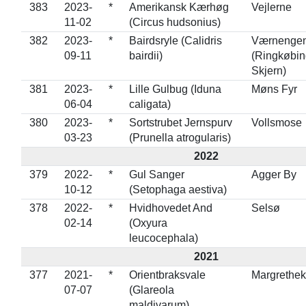
383
2023-
*
Amerikansk Kærhøg
Vejlerne
11-02
(Circus hudsonius)
382
2023-
*
Bairdsryle (Calidris
Værnenge
09-11
bairdii)
(Ringkøbin
Skjern)
381
2023-
*
Lille Gulbug (Iduna
Møns Fyr
06-04
caligata)
380
2023-
*
Sortstrubet Jernspurv
Vollsmose
03-23
(Prunella atrogularis)
2022
379
2022-
*
Gul Sanger
Agger By
10-12
(Setophaga aestiva)
378
2022-
*
Hvidhovedet And
Selsø
02-14
(Oxyura
leucocephala)
2021
377
2021-
*
Orientbraksvale
Margrethe
07-07
(Glareola
maldivarum)