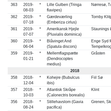
363
2019-
*
Lille Gulben (Tringa
Nørresø, T
08-03
flavipes)
362
2019-
*
Gærdeværling
Tornby Klit
07-18
(Emberiza cirlus)
361
2019-
*
Amerikansk Hjejle
Staunings 
07-07
(Pluvialis dominica)
360
2019-
*
Blåvinget And
Enge Syd f
06-04
(Spatula discors)
Tempelkro
359
2019-
*
Mellemflagspætte
Gråsten
01-21
(Dendrocoptes
medius)
2018
358
2018-
*
Kohejre (Bubulcus
Fiil Sø
12-04
ibis)
357
2018-
*
Atlantisk Skråpe
Klint
10-03
(Calonectris borealis)
356
2018-
*
Stillehavslom (Gavia
Grenen, S
08-24
pacifica)