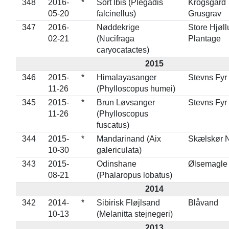
348
2016-
*
Sort Ibis (Plegadis
Krogsgård
05-20
falcinellus)
Grusgrav
347
2016-
Nøddekrige
Store Hjøl
02-21
(Nucifraga
Plantage
caryocatactes)
2015
346
2015-
*
Himalayasanger
Stevns Fyr
11-26
(Phylloscopus humei)
345
2015-
*
Brun Løvsanger
Stevns Fyr
11-26
(Phylloscopus
fuscatus)
344
2015-
*
Mandarinand (Aix
Skælskør 
10-30
galericulata)
343
2015-
Odinshane
Ølsemagle
08-21
(Phalaropus lobatus)
2014
342
2014-
*
Sibirisk Fløjlsand
Blåvand
10-13
(Melanitta stejnegeri)
2013