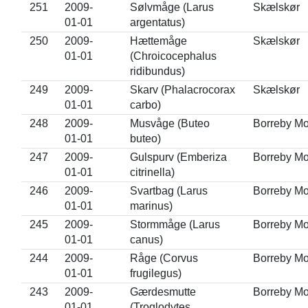
251
2009-
Sølvmåge (Larus
Skælskør
01-01
argentatus)
250
2009-
Hættemåge
Skælskør
01-01
(Chroicocephalus
ridibundus)
249
2009-
Skarv (Phalacrocorax
Skælskør
01-01
carbo)
248
2009-
Musvåge (Buteo
Borreby M
01-01
buteo)
247
2009-
Gulspurv (Emberiza
Borreby M
01-01
citrinella)
246
2009-
Svartbag (Larus
Borreby M
01-01
marinus)
245
2009-
Stormmåge (Larus
Borreby M
01-01
canus)
244
2009-
Råge (Corvus
Borreby M
01-01
frugilegus)
243
2009-
Gærdesmutte
Borreby M
01-01
(Troglodytes