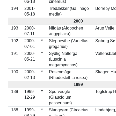
06-18
cinereus)
194
2001-
Tredækker (Gallinago
Borreby M
05-18
media)
2000
193
2000-
Nilgås (Alopochen
Arup Vejle
07-11
aegyptiaca)
192
2000-
*
Steppevibe (Vanellus
Søborg Sø
07-01
gregarius)
191
2000-
*
Sydlig Nattergal
Vallensbæ
05-21
(Luscinia
megarhynchos)
190
2000-
*
Rosenmåge
Skagen Ha
02-13
(Rhodostethia rosea)
1999
189
1999-
*
Spurveugle
Teglstrup 
12-29
(Glaucidium
passerinum)
188
1999-
*
Slangeørn (Circaetus
Lindebjerg
08-29
gallicus)