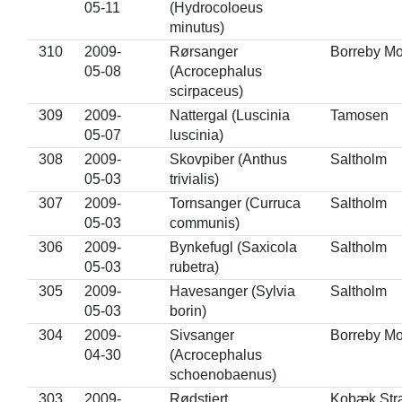
05-11
(Hydrocoloeus
minutus)
310
2009-
Rørsanger
Borreby M
05-08
(Acrocephalus
scirpaceus)
309
2009-
Nattergal (Luscinia
Tamosen
05-07
luscinia)
308
2009-
Skovpiber (Anthus
Saltholm
05-03
trivialis)
307
2009-
Tornsanger (Curruca
Saltholm
05-03
communis)
306
2009-
Bynkefugl (Saxicola
Saltholm
05-03
rubetra)
305
2009-
Havesanger (Sylvia
Saltholm
05-03
borin)
304
2009-
Sivsanger
Borreby M
04-30
(Acrocephalus
schoenobaenus)
303
2009-
Rødstjert
Kobæk Str