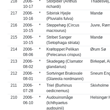
218
2006-
*
Storpiber (Anthus
Thadesvej
10-17
richardi)
217
2006-
*
Sibirisk Hjejle
Mandø
10-16
(Pluvialis fulva)
216
2006-
*
Steppehøg (Circus
Juvre, Rø
10-15
macrourus)
215
2006-
*
Stribet Sanger
Mandø
10-15
(Setophaga striata)
214
2006-
*
Krøltoppet Pelikan
Ørum Sø
08-06
(Pelecanus crispus)
213
2006-
*
Skadegøg (Clamator
Birkepøl, A
08-02
glandarius)
212
2006-
*
Sortvinget Braksvale
Sneum En
08-01
(Glareola nordmanni)
211
2006-
*
Triel (Burhinus
Skivholme
07-28
oedicnemus)
210
2006-
*
Audouinsmåge
Helsingør 
06-10
(Ichthyaetus
audouinii)