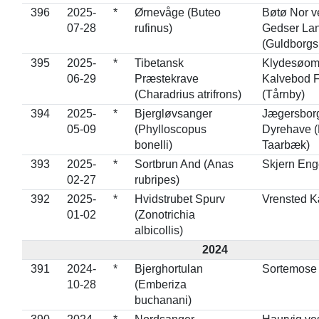
396
2025-
*
Ørnevåge (Buteo
Bøtø Nor ve
07-28
rufinus)
Gedser La
(Guldborgs
395
2025-
*
Tibetansk
Klydesøom
06-29
Præstekrave
Kalvebod 
(Charadrius atrifrons)
(Tårnby)
394
2025-
*
Bjergløvsanger
Jægersbor
05-09
(Phylloscopus
Dyrehave (
bonelli)
Taarbæk)
393
2025-
*
Sortbrun And (Anas
Skjern Eng
02-27
rubripes)
392
2025-
*
Hvidstrubet Spurv
Vrensted 
01-02
(Zonotrichia
albicollis)
2024
391
2024-
*
Bjerghortulan
Sortemose
10-28
(Emberiza
buchanani)