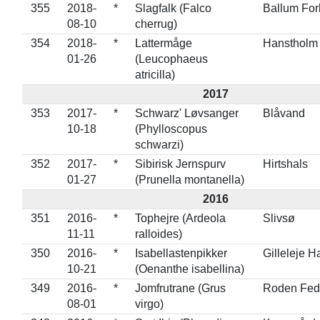
355
2018-
*
Slagfalk (Falco
Ballum For
08-10
cherrug)
354
2018-
*
Lattermåge
Hanstholm
01-26
(Leucophaeus
atricilla)
2017
353
2017-
*
Schwarz' Løvsanger
Blåvand
10-18
(Phylloscopus
schwarzi)
352
2017-
*
Sibirisk Jernspurv
Hirtshals
01-27
(Prunella montanella)
2016
351
2016-
*
Tophejre (Ardeola
Slivsø
11-11
ralloides)
350
2016-
*
Isabellastenpikker
Gilleleje H
10-21
(Oenanthe isabellina)
349
2016-
*
Jomfrutrane (Grus
Roden Fed
08-01
virgo)