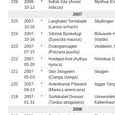
226
2008-
*
Indisk Gås (Anser
Myrthue E
10-12
indicus)
2007
225
2007-
*
Langhalet Tornskade
Skallingen
10-16
(Lanius schach)
224
2007-
*
Sibirisk Bynkefugl
Blåvands 
10-16
(Saxicola maurus)
(Varde)
223
2007-
*
Dværgrørvagtel
Veddelen,
07-15
(Porzana pusilla)
222
2007-
*
Hvidøjet And (Aythya
Nielstrup 
05-20
nyroca)
221
2007-
*
Stor Skrigeørn
Skagen
05-03
(Clanga clanga)
220
2007-
*
Amerikansk Pibeand
Agger Tan
04-13
(Mareca americana)
219
2007-
*
Sortstrubet Drossel
Universitet
01-31
(Turdus atrogularis)
Københav
2006