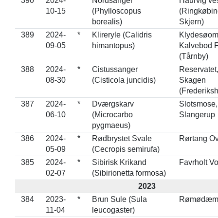
390
2024-
*
Nordsanger
Haurvig ve
10-15
(Phylloscopus
(Ringkøbin
borealis)
Skjern)
389
2024-
*
Klireryle (Calidris
Klydesøom
09-05
himantopus)
Kalvebod 
(Tårnby)
388
2024-
*
Cistussanger
Reservatet
08-30
(Cisticola juncidis)
Skagen
(Frederiks
387
2024-
*
Dværgskarv
Slotsmose,
06-10
(Microcarbo
Slangerup
pygmaeus)
386
2024-
*
Rødbrystet Svale
Rørtang Ov
05-09
(Cecropis semirufa)
385
2024-
*
Sibirisk Krikand
Favrholt V
02-07
(Sibirionetta formosa)
2023
384
2023-
*
Brun Sule (Sula
Rømødæmn
11-04
leucogaster)