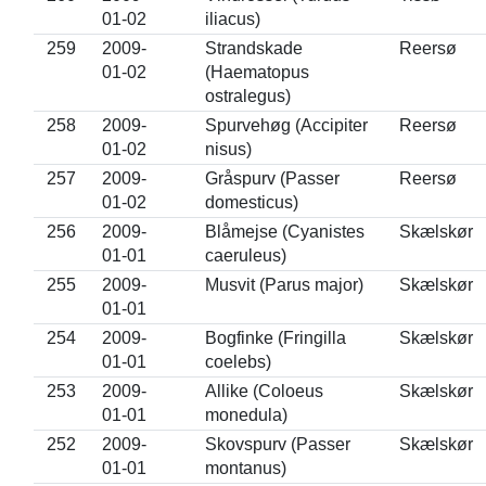
01-02
iliacus)
259
2009-
Strandskade
Reersø
01-02
(Haematopus
ostralegus)
258
2009-
Spurvehøg (Accipiter
Reersø
01-02
nisus)
257
2009-
Gråspurv (Passer
Reersø
01-02
domesticus)
256
2009-
Blåmejse (Cyanistes
Skælskør
01-01
caeruleus)
255
2009-
Musvit (Parus major)
Skælskør
01-01
254
2009-
Bogfinke (Fringilla
Skælskør
01-01
coelebs)
253
2009-
Allike (Coloeus
Skælskør
01-01
monedula)
252
2009-
Skovspurv (Passer
Skælskør
01-01
montanus)