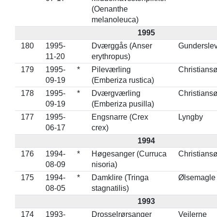
(Oenanthe
melanoleuca)
1995
180
1995-
Dværggås (Anser
Gundersle
11-20
erythropus)
179
1995-
*
Pileværling
Christians
09-19
(Emberiza rustica)
178
1995-
*
Dværgværling
Christians
09-19
(Emberiza pusilla)
177
1995-
Engsnarre (Crex
Lyngby
06-17
crex)
1994
176
1994-
*
Høgesanger (Curruca
Christians
08-09
nisoria)
175
1994-
*
Damklire (Tringa
Ølsemagle
08-05
stagnatilis)
1993
174
1993-
Drosselrørsanger
Vejlerne