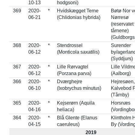
10-13
hodgsoni)
369
2020-
*
Hvidskægget Terne
Bøtø Nor v
06-21
(Chlidonias hybrida)
Nørresø
(reservatet
tårnene)
(Guldborgs
368
2020-
*
Stendrossel
Surender
06-12
(Monticola saxatilis)
by/agerlan
(Syddjurs)
367
2020-
*
Lille Rørvagtel
Lille Vildm
06-12
(Porzana parva)
(Aalborg)
366
2020-
*
Dværghejre
Hejresøen,
06-10
(Ixobrychus minutus)
Kalvebod 
(Tårnby)
365
2020-
*
Kejserørn (Aquila
Horsnæs
04-16
heliaca)
(Vordingbo
364
2020-
*
Blå Glente (Elanus
Klintholm 
04-15
caeruleus)
By (Vordin
2019