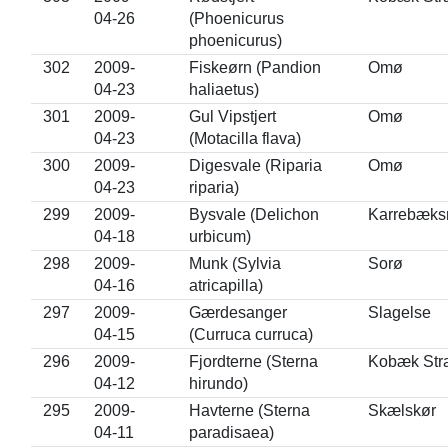
04-26
(Phoenicurus
phoenicurus)
302
2009-
Fiskeørn (Pandion
Omø
04-23
haliaetus)
301
2009-
Gul Vipstjert
Omø
04-23
(Motacilla flava)
300
2009-
Digesvale (Riparia
Omø
04-23
riparia)
299
2009-
Bysvale (Delichon
Karrebæks
04-18
urbicum)
298
2009-
Munk (Sylvia
Sorø
04-16
atricapilla)
297
2009-
Gærdesanger
Slagelse
04-15
(Curruca curruca)
296
2009-
Fjordterne (Sterna
Kobæk Str
04-12
hirundo)
295
2009-
Havterne (Sterna
Skælskør
04-11
paradisaea)