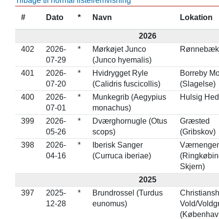
Tilbage til normal listefremvisning
#
Dato
*
Navn
Lokation
2026
402
2026-
*
Mørkøjet Junco
Rønnebæk
07-29
(Junco hyemalis)
401
2026-
*
Hvidrygget Ryle
Borreby M
07-20
(Calidris fuscicollis)
(Slagelse)
400
2026-
*
Munkegrib (Aegypius
Hulsig He
07-01
monachus)
399
2026-
*
Dværghornugle (Otus
Græsted
05-26
scops)
(Gribskov)
398
2026-
*
Iberisk Sanger
Værnenge
04-16
(Curruca iberiae)
(Ringkøbin
Skjern)
2025
397
2025-
*
Brundrossel (Turdus
Christians
12-28
eunomus)
Vold/Voldg
(Københav