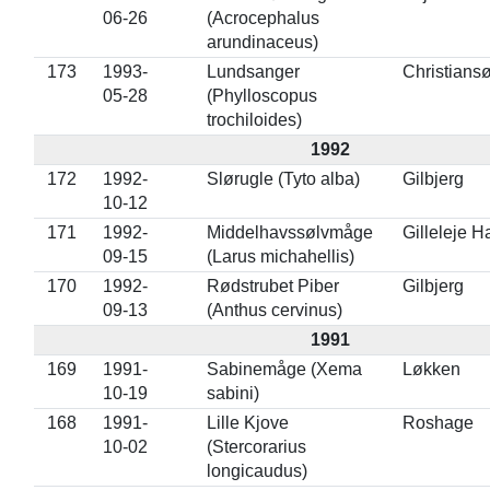
06-26
(Acrocephalus
arundinaceus)
173
1993-
Lundsanger
Christians
05-28
(Phylloscopus
trochiloides)
1992
172
1992-
Slørugle (Tyto alba)
Gilbjerg
10-12
171
1992-
Middelhavssølvmåge
Gilleleje H
09-15
(Larus michahellis)
170
1992-
Rødstrubet Piber
Gilbjerg
09-13
(Anthus cervinus)
1991
169
1991-
Sabinemåge (Xema
Løkken
10-19
sabini)
168
1991-
Lille Kjove
Roshage
10-02
(Stercorarius
longicaudus)