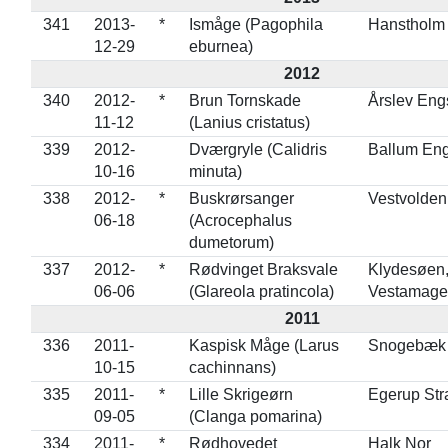
341
2013-
*
Ismåge (Pagophila
Hanstholm
12-29
eburnea)
2012
340
2012-
*
Brun Tornskade
Årslev Eng
11-12
(Lanius cristatus)
339
2012-
Dværgryle (Calidris
Ballum En
10-16
minuta)
338
2012-
*
Buskrørsanger
Vestvolden
06-18
(Acrocephalus
dumetorum)
337
2012-
*
Rødvinget Braksvale
Klydesøen
06-06
(Glareola pratincola)
Vestamage
2011
336
2011-
Kaspisk Måge (Larus
Snogebæk
10-15
cachinnans)
335
2011-
*
Lille Skrigeørn
Egerup Str
09-05
(Clanga pomarina)
334
2011-
*
Rødhovedet
Halk Nor