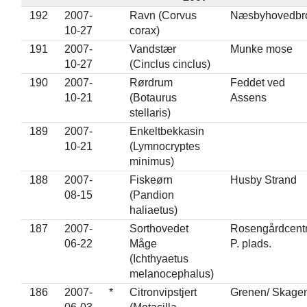
192
2007-
Ravn (Corvus
Næsbyhovedbr
10-27
corax)
191
2007-
Vandstær
Munke mose
10-27
(Cinclus cinclus)
190
2007-
Rørdrum
Feddet ved
10-21
(Botaurus
Assens
stellaris)
189
2007-
Enkeltbekkasin
10-21
(Lymnocryptes
minimus)
188
2007-
Fiskeørn
Husby Strand
08-15
(Pandion
haliaetus)
187
2007-
Sorthovedet
Rosengårdcentr
06-22
Måge
P. plads.
(Ichthyaetus
melanocephalus)
186
2007-
*
Citronvipstjert
Grenen/ Skage