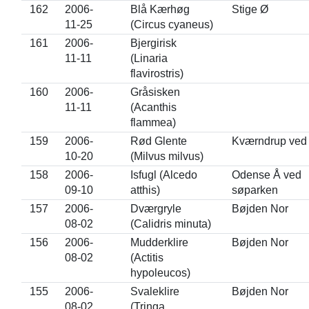
162
2006-
Blå Kærhøg
Stige Ø
11-25
(Circus cyaneus)
161
2006-
Bjergirisk
11-11
(Linaria
flavirostris)
160
2006-
Gråsisken
11-11
(Acanthis
flammea)
159
2006-
Rød Glente
Kværndrup ved
10-20
(Milvus milvus)
158
2006-
Isfugl (Alcedo
Odense Å ved
09-10
atthis)
søparken
157
2006-
Dværgryle
Bøjden Nor
08-02
(Calidris minuta)
156
2006-
Mudderklire
Bøjden Nor
08-02
(Actitis
hypoleucos)
155
2006-
Svaleklire
Bøjden Nor
08-02
(Tringa