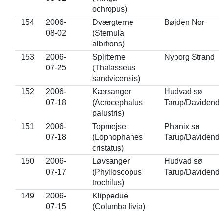
ochropus)
154
2006-
Dværgterne
Bøjden Nor
08-02
(Sternula
albifrons)
153
2006-
Splitterne
Nyborg Strand
07-25
(Thalasseus
sandvicensis)
152
2006-
Kærsanger
Hudvad sø
07-18
(Acrocephalus
Tarup/Daviden
palustris)
151
2006-
Topmejse
Phønix sø
07-18
(Lophophanes
Tarup/Daviden
cristatus)
150
2006-
Løvsanger
Hudvad sø
07-17
(Phylloscopus
Tarup/Daviden
trochilus)
149
2006-
Klippedue
07-15
(Columba livia)