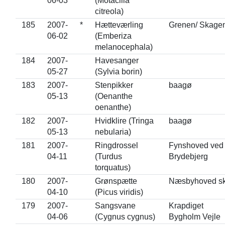
06-03
(Motacilla
citreola)
185
2007-
*
Hætteværling
Grenen/ Skage
06-02
(Emberiza
melanocephala)
184
2007-
Havesanger
05-27
(Sylvia borin)
183
2007-
Stenpikker
baagø
05-13
(Oenanthe
oenanthe)
182
2007-
Hvidklire (Tringa
baagø
05-13
nebularia)
181
2007-
Ringdrossel
Fynshoved ved
04-11
(Turdus
Brydebjerg
torquatus)
180
2007-
Grønspætte
Næsbyhoved s
04-10
(Picus viridis)
179
2007-
Sangsvane
Krapdiget
04-06
(Cygnus cygnus)
Bygholm Vejle