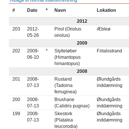
Tilbage til normal listefremvisning
#
Dato
*
Navn
Lokation
2012
203
2012-
Pirol (Oriolus
Æbleø
05-26
oriolus)
2009
202
2009-
*
Stylteløber
Firtalsstrand
06-10
(Himantopus
himantopus)
2008
201
2008-
Rustand
Ølundgårds
07-13
(Tadorna
inddæmning
ferruginea)
200
2008-
Brushane
Ølundgårds
07-13
(Calidris pugnax)
inddæmning
199
2008-
Skestork
Ølundgårds
07-13
(Platalea
inddæmning
leucorodia)