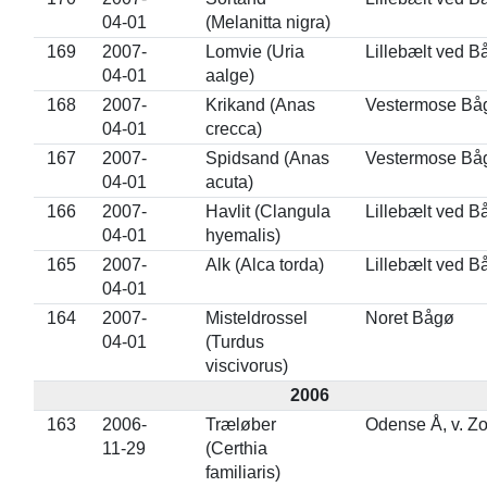
04-01
(Melanitta nigra)
169
2007-
Lomvie (Uria
Lillebælt ved B
04-01
aalge)
168
2007-
Krikand (Anas
Vestermose Bå
04-01
crecca)
167
2007-
Spidsand (Anas
Vestermose Bå
04-01
acuta)
166
2007-
Havlit (Clangula
Lillebælt ved B
04-01
hyemalis)
165
2007-
Alk (Alca torda)
Lillebælt ved B
04-01
164
2007-
Misteldrossel
Noret Bågø
04-01
(Turdus
viscivorus)
2006
163
2006-
Træløber
Odense Å, v. Z
11-29
(Certhia
familiaris)