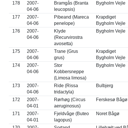
178
2007-
Bramgås (Branta
Bygholm Vejle
04-06
leucopsis)
177
2007-
Pibeand (Mareca
Krapdiget
04-06
penelope)
Bygholm Vejle
176
2007-
Klyde
Bygholm Vejle
04-06
(Recurvirostra
avosetta)
175
2007-
Trane (Grus
Krapdiget
04-06
grus)
Bygholm Vejle
174
2007-
Stor
Bygholm Vejle
04-06
Kobbersneppe
(Limosa limosa)
173
2007-
Ride (Rissa
Bulbjerg
04-06
tridactyla)
172
2007-
Rørhøg (Circus
Ferskesø Bågø
04-01
aeruginosus)
171
2007-
Fjeldvåge (Buteo
Noret Bågø
04-01
lagopus)
170
2007-
Sortand
Lillebælt ved B