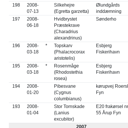
198
2008-
Silkehejre
Ølundgårds
07-13
(Egretta garzetta)
inddæmning
197
2008-
Hvidbrystet
Sønderho
06-18
Præstekrave
(Charadrius
alexandrinus)
196
2008-
*
Topskarv
Esbjerg
03-18
(Phalacrocorax
Fiskerihavn
aristotelis)
195
2008-
*
Rosenmåge
Esbjerg
03-18
(Rhodostethia
Fiskerihavn
rosea)
194
2008-
Pibesvane
kørupvej Roers
01-20
(Cygnus
Fyn
columbianus)
193
2008-
Stor Tornskade
E20 frakørsel nr
01-04
(Lanius
55 Årup Fyn
excubitor)
2007