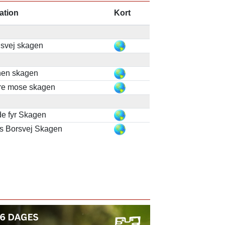
ation
Kort
nsvej skagen
nen skagen
re mose skagen
de fyr Skagen
ls Borsvej Skagen