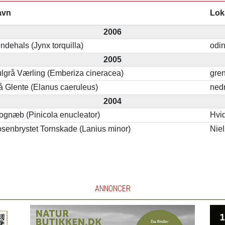
avn
Lok
2006
ndehals (Jynx torquilla)
odi
2005
lgrå Værling (Emberiza cineracea)
gre
å Glente (Elanus caeruleus)
ned
2004
ognæb (Pinicola enucleator)
Hvi
senbrystet Tornskade (Lanius minor)
Nie
ANNONCER