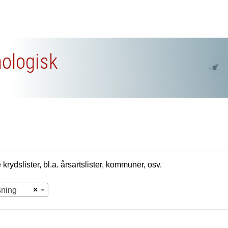
nologisk
krydslister, bl.a. årsartslister, kommuner, osv.
×
sning