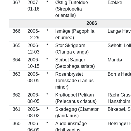
367
2007-
*
Østlig Turteldue
Bække
01-16
(Streptopelia
orientalis)
2006
366
2006-
*
Ismåge (Pagophila
Langø Hav
12-29
eburnea)
365
2006-
*
Stor Skrigeørn
Søholt, Lol
12-03
(Clanga clanga)
364
2006-
*
Stribet Sanger
Mandø
10-15
(Setophaga striata)
363
2006-
*
Rosenbrystet
Borris Hed
08-05
Tornskade (Lanius
minor)
362
2006-
*
Krøltoppet Pelikan
Ræhr Grusg
08-05
(Pelecanus crispus)
Hanstholm
361
2006-
*
Skadegøg (Clamator
Birkepøl, 
08-02
glandarius)
360
2006-
*
Audouinsmåge
Helsingør 
06-09
(Ichthyaetus