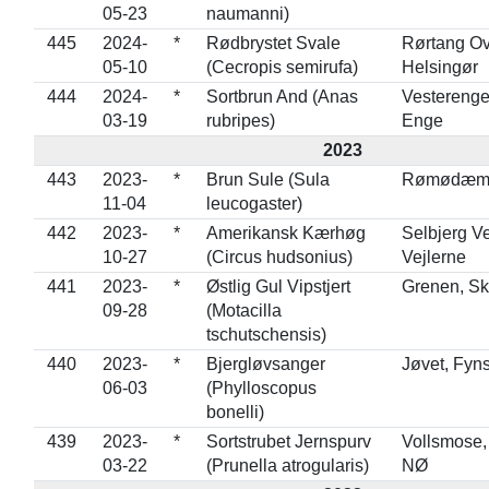
05-23
naumanni)
445
2024-
*
Rødbrystet Svale
Rørtang Ov
05-10
(Cecropis semirufa)
Helsingør
444
2024-
*
Sortbrun And (Anas
Vesterenge
03-19
rubripes)
Enge
2023
443
2023-
*
Brun Sule (Sula
Rømødæmn
11-04
leucogaster)
442
2023-
*
Amerikansk Kærhøg
Selbjerg Ve
10-27
(Circus hudsonius)
Vejlerne
441
2023-
*
Østlig Gul Vipstjert
Grenen, S
09-28
(Motacilla
tschutschensis)
440
2023-
*
Bjergløvsanger
Jøvet, Fyn
06-03
(Phylloscopus
bonelli)
439
2023-
*
Sortstrubet Jernspurv
Vollsmose
03-22
(Prunella atrogularis)
NØ