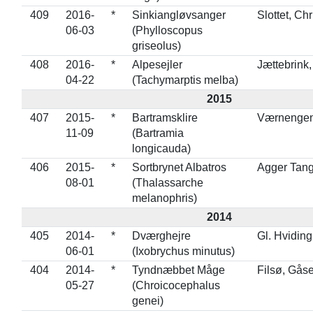
409
2016-
*
Sinkiangløvsanger
Slottet, Ch
06-03
(Phylloscopus
griseolus)
408
2016-
*
Alpesejler
Jættebrink,
04-22
(Tachymarptis melba)
2015
407
2015-
*
Bartramsklire
Værnenge
11-09
(Bartramia
longicauda)
406
2015-
*
Sortbrynet Albatros
Agger Tan
08-01
(Thalassarche
melanophris)
2014
405
2014-
*
Dværghejre
Gl. Hvidin
06-01
(Ixobrychus minutus)
404
2014-
*
Tyndnæbbet Måge
Filsø, Gås
05-27
(Chroicocephalus
genei)