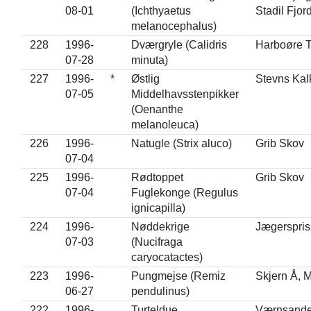
08-01
(Ichthyaetus
Stadil Fjor
melanocephalus)
228
1996-
Dværgryle (Calidris
Harboøre 
07-28
minuta)
227
1996-
*
Østlig
Stevns Kal
07-05
Middelhavsstenpikker
(Oenanthe
melanoleuca)
226
1996-
Natugle (Strix aluco)
Grib Skov
07-04
225
1996-
Rødtoppet
Grib Skov
07-04
Fuglekonge (Regulus
ignicapilla)
224
1996-
Nøddekrige
Jægerspris
07-03
(Nucifraga
caryocatactes)
223
1996-
Pungmejse (Remiz
Skjern Å, 
06-27
pendulinus)
222
1996-
Turteldue
Værnsande