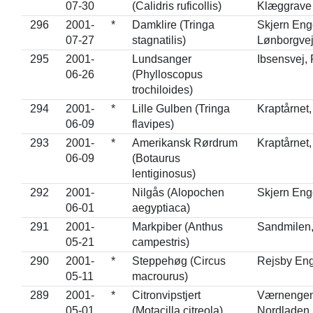
07-30
(Calidris ruficollis)
Klæggrave
296
2001-
*
Damklire (Tringa
Skjern Eng
07-27
stagnatilis)
Lønborgve
295
2001-
Lundsanger
Ibsensvej,
06-26
(Phylloscopus
trochiloides)
294
2001-
*
Lille Gulben (Tringa
Kraptårnet,
06-09
flavipes)
293
2001-
*
Amerikansk Rørdrum
Kraptårnet,
06-09
(Botaurus
lentiginosus)
292
2001-
Nilgås (Alopochen
Skjern Eng
06-01
aegyptiaca)
291
2001-
Markpiber (Anthus
Sandmilen
05-21
campestris)
290
2001-
*
Steppehøg (Circus
Rejsby En
05-11
macrourus)
289
2001-
*
Citronvipstjert
Værnengen
05-01
(Motacilla citreola)
Nordladen