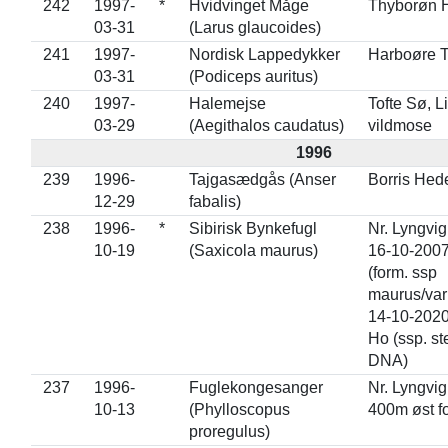
242
1997-
*
Hvidvinget Måge
Thyborøn 
03-31
(Larus glaucoides)
241
1997-
Nordisk Lappedykker
Harboøre 
03-31
(Podiceps auritus)
240
1997-
Halemejse
Tofte Sø, Li
03-29
(Aegithalos caudatus)
vildmose
1996
239
1996-
Tajgasædgås (Anser
Borris Hed
12-29
fabalis)
238
1996-
*
Sibirisk Bynkefugl
Nr. Lyngvi
10-19
(Saxicola maurus)
16-10-200
(form. ssp
maurus/var
14-10-2020
Ho (ssp. st
DNA)
237
1996-
Fuglekongesanger
Nr. Lyngvig 
10-13
(Phylloscopus
400m øst f
proregulus)