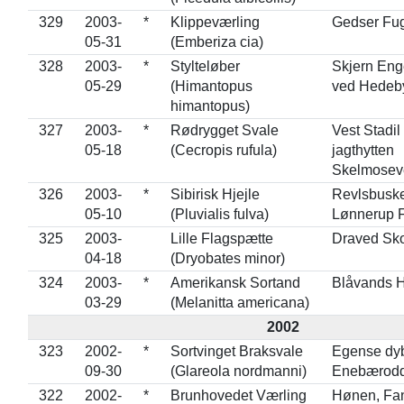
329
2003-
*
Klippeværling
Gedser Fug
05-31
(Emberiza cia)
328
2003-
*
Stylteløber
Skjern Enge
05-29
(Himantopus
ved Hedeb
himantopus)
327
2003-
*
Rødrygget Svale
Vest Stadil
05-18
(Cecropis rufula)
jagthytten
Skelmosev
326
2003-
*
Sibirisk Hjejle
Revlsbuske,
05-10
(Pluvialis fulva)
Lønnerup F
325
2003-
Lille Flagspætte
Draved Sk
04-18
(Dryobates minor)
324
2003-
*
Amerikansk Sortand
Blåvands 
03-29
(Melanitta americana)
2002
323
2002-
*
Sortvinget Braksvale
Egense dyb
09-30
(Glareola nordmanni)
Enebærod
322
2002-
*
Brunhovedet Værling
Hønen, Fa