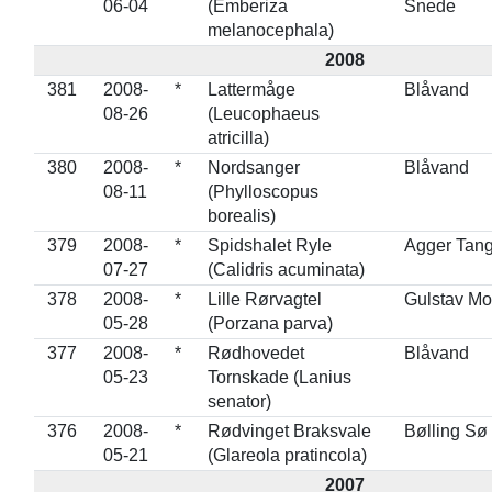
06-04
(Emberiza
Snede
melanocephala)
2008
381
2008-
*
Lattermåge
Blåvand
08-26
(Leucophaeus
atricilla)
380
2008-
*
Nordsanger
Blåvand
08-11
(Phylloscopus
borealis)
379
2008-
*
Spidshalet Ryle
Agger Tan
07-27
(Calidris acuminata)
378
2008-
*
Lille Rørvagtel
Gulstav M
05-28
(Porzana parva)
377
2008-
*
Rødhovedet
Blåvand
05-23
Tornskade (Lanius
senator)
376
2008-
*
Rødvinget Braksvale
Bølling Sø
05-21
(Glareola pratincola)
2007