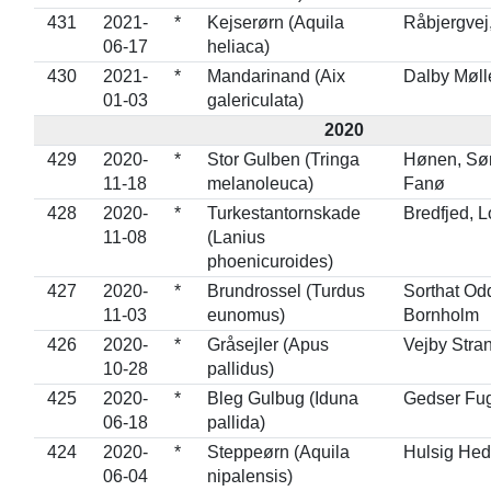
431
2021-
*
Kejserørn (Aquila
Råbjergvej
06-17
heliaca)
430
2021-
*
Mandarinand (Aix
Dalby Møll
01-03
galericulata)
2020
429
2020-
*
Stor Gulben (Tringa
Hønen, Sø
11-18
melanoleuca)
Fanø
428
2020-
*
Turkestantornskade
Bredfjed, L
11-08
(Lanius
phoenicuroides)
427
2020-
*
Brundrossel (Turdus
Sorthat Od
11-03
eunomus)
Bornholm
426
2020-
*
Gråsejler (Apus
Vejby Stra
10-28
pallidus)
425
2020-
*
Bleg Gulbug (Iduna
Gedser Fug
06-18
pallida)
424
2020-
*
Steppeørn (Aquila
Hulsig Hed
06-04
nipalensis)