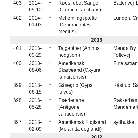
403
2014-
*
Rødstrubet Sanger
Batterivej 
05-10
(Curruca cantillans)
402
2014-
*
Mellemflagspætte
Lunden, G
01-03
(Dendrocoptes
medius)
2013
401
2013-
*
Tajgapiber (Anthus
Mandø By, 
09-29
hodgsoni)
Toftevej
400
2013-
*
Amerikansk
Firtalsstra
08-06
Skarveand (Oxyura
jamaicensis)
399
2013-
*
Gåsegrib (Gyps
Kåstrup, Sa
06-15
fulvus)
398
2013-
*
Prærietrane
Rakkerbank
05-28
(Antigone
Mandemark
canadensis)
397
2013-
*
Amerikansk Fløjlsand
sydhukket,
02-09
(Melanitta deglandi)
2012