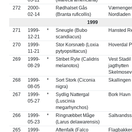
272
2000-
Rødhalset Gås
Værnengen
02-14
(Branta ruficollis)
Nordladen
1999
271
1999-
*
Sneugle (Bubo
Hansted Re
12-21
scandiacus)
270
1999-
Stor Korsnæb (Loxia
Hoverdal P
11-21
pytyopsittacus)
269
1999-
*
Stribet Ryle (Calidris
Vest Stadil
08-29
melanotos)
jagthytten
Skelmosev
268
1999-
*
Sort Stork (Ciconia
Skallingen
08-05
nigra)
267
1999-
*
Sydlig Nattergal
Bork Havn
05-27
(Luscinia
megarhynchos)
266
1999-
*
Ringnæbbet Måge
Saltvands
05-23
(Larus delawarensis)
265
1999-
Aftenfalk (Falco
Flagbakke