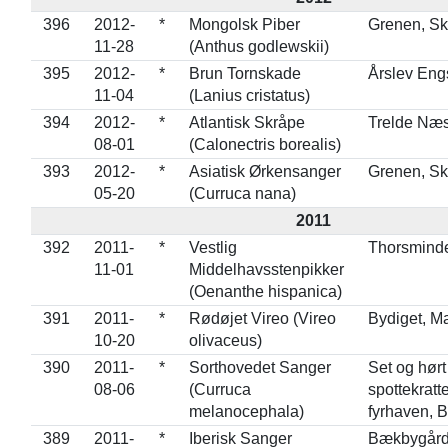
396
2012-
*
Mongolsk Piber
Grenen, S
11-28
(Anthus godlewskii)
395
2012-
*
Brun Tornskade
Årslev Eng
11-04
(Lanius cristatus)
394
2012-
*
Atlantisk Skråpe
Trelde Næ
08-01
(Calonectris borealis)
393
2012-
*
Asiatisk Ørkensanger
Grenen, S
05-20
(Curruca nana)
2011
392
2011-
*
Vestlig
Thorsmind
11-01
Middelhavsstenpikker
(Oenanthe hispanica)
391
2011-
*
Rødøjet Vireo (Vireo
Bydiget, M
10-20
olivaceus)
390
2011-
*
Sorthovedet Sanger
Set og hørt 
08-06
(Curruca
spottekratte
melanocephala)
fyrhaven, 
389
2011-
*
Iberisk Sanger
Bækbygård