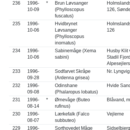
236
1996-
*
Brun Løvsanger
Holmslands
10-09
(Phylloscopus
126, Sønde
fuscatus)
235
1996-
Hvidbrynet
Holmslands
10-06
Løvsanger
126
(Phylloscopus
inornatus)
234
1996-
Sabinemåge (Xema
Husby Klit 
10-06
sabini)
Stadil Fjord
Alpesejlers
233
1996-
Sodfarvet Skråpe
Nr. Lyngvig
09-28
(Ardenna grisea)
232
1996-
Odinshane
Hvide San
09-08
(Phalaropus lobatus)
231
1996-
*
Ørnevåge (Buteo
Blåvand, 
08-14
rufinus)
230
1996-
Lærkefalk (Falco
Vejlerne
08-07
subbuteo)
229
1996-
Sorthovedet Måge
Sidselbjerg