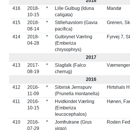
2018
416
2018-
*
Lille Gulbug (Iduna
Mandø
10-15
caligata)
415
2018-
*
Stillehavslom (Gavia
Grenen, S
08-14
pacifica)
414
2018-
*
Gulbrynet Værling
Fyrvej 7, 
04-28
(Emberiza
chrysophrys)
2017
413
2017-
*
Slagfalk (Falco
Værnenge
08-19
cherrug)
2016
412
2016-
*
Sibirisk Jernspurv
Hirtshals 
11-09
(Prunella montanella)
411
2016-
*
Hvidkindet Værling
Hønen, Fa
10-15
(Emberiza
leucocephalos)
410
2016-
*
Jomfrutrane (Grus
Roden Fed,
07-29
virgo)