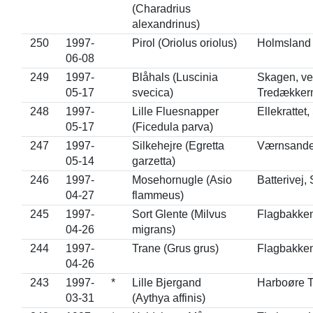
(Charadrius
alexandrinus)
250
1997-
Pirol (Oriolus oriolus)
Holmsland 
06-08
249
1997-
Blåhals (Luscinia
Skagen, v
05-17
svecica)
Tredækker
248
1997-
Lille Fluesnapper
Ellekrattet
05-17
(Ficedula parva)
247
1997-
Silkehejre (Egretta
Værnsand
05-14
garzetta)
246
1997-
Mosehornugle (Asio
Batterivej,
04-27
flammeus)
245
1997-
Sort Glente (Milvus
Flagbakke
04-26
migrans)
244
1997-
Trane (Grus grus)
Flagbakke
04-26
243
1997-
*
Lille Bjergand
Harboøre 
03-31
(Aythya affinis)