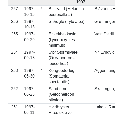
1997
257
1997-
*
Brilleand (Melanitta
Blåvands 
10-15
perspicillata)
256
1997-
Slørugle (Tyto alba)
Grønningen
10-13
255
1997-
Enkeltbekkasin
Vest Stadil
09-29
(Lymnocryptes
minimus)
254
1997-
Stor Stormsvale
Nr. Lyngvig
09-13
(Oceanodroma
leucorhoa)
253
1997-
*
Kongeederfugl
Agger Tan
06-30
(Somateria
spectabilis)
252
1997-
Sandterne
Skallingen,
06-23
(Gelochelidon
nilotica)
251
1997-
Hvidbrystet
Lakolk, R
06-11
Præstekrave