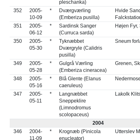
pleschanka)
352
2005-
*
Dværgværling
Hvide San
10-09
(Emberiza pusilla)
Falckstati
351
2005-
*
Sardinsk Sanger
Højen Fyr,
06-12
(Curruca sarda)
350
2005-
*
Tyknæbbet
Sneum forl
05-30
Dværgryle (Calidris
pusilla)
349
2005-
*
Gulgrå Værling
Grenen, S
05-28
(Emberiza cineracea)
348
2005-
*
Blå Glente (Elanus
Nedermose
05-16
caeruleus)
347
2005-
*
Langnæbbet
Lakolk Kli
05-11
Sneppeklire
(Limnodromus
scolopaceus)
2004
346
2004-
*
Krognæb (Pinicola
Utterslev 
11-09
enucleator)