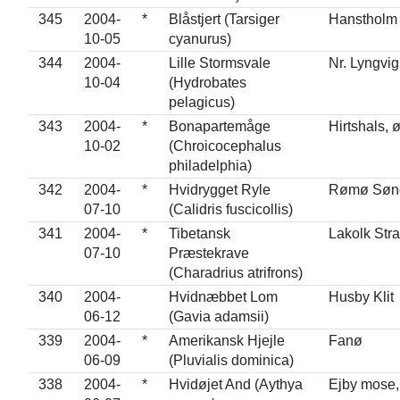
345
2004-
*
Blåstjert (Tarsiger
Hanstholm 
10-05
cyanurus)
344
2004-
Lille Stormsvale
Nr. Lyngvig
10-04
(Hydrobates
pelagicus)
343
2004-
*
Bonapartemåge
Hirtshals, 
10-02
(Chroicocephalus
philadelphia)
342
2004-
*
Hvidrygget Ryle
Rømø Sønd
07-10
(Calidris fuscicollis)
341
2004-
*
Tibetansk
Lakolk Str
07-10
Præstekrave
(Charadrius atrifrons)
340
2004-
Hvidnæbbet Lom
Husby Klit
06-12
(Gavia adamsii)
339
2004-
*
Amerikansk Hjejle
Fanø
06-09
(Pluvialis dominica)
338
2004-
*
Hvidøjet And (Aythya
Ejby mose,