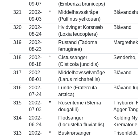
09-07
(Emberiza bruniceps)
321
2002-
*
Middelhavsskråpe
Blåvandsh
09-03
(Puffinus yelkouan)
320
2002-
Hvidvinget Korsnæb
Blåvand
08-24
(Loxia leucoptera)
319
2002-
Rustand (Tadorna
Margrethe
08-23
ferruginea)
318
2002-
*
Cistussanger
Sønderho,
08-18
(Cisticola juncidis)
317
2002-
Middelhavssølvmåge
Blåvand
08-01
(Larus michahellis)
316
2002-
Lunde (Fratercula
Blåvand fug
07-24
arctica)
315
2002-
*
Rosenterne (Sterna
Thyborøn 
07-03
dougallii)
Agger Tan
314
2002-
Flodsanger
Kolding Ny
06-24
(Locustella fluviatilis)
Krematorie
313
2002-
*
Buskrørsanger
Frisenfeldt