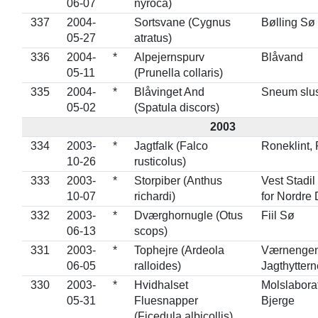
06-07
nyroca)
337
2004-
Sortsvane (Cygnus
Bølling Sø
05-27
atratus)
336
2004-
*
Alpejernspurv
Blåvand
05-11
(Prunella collaris)
335
2004-
*
Blåvinget And
Sneum slu
05-02
(Spatula discors)
2003
334
2003-
*
Jagtfalk (Falco
Roneklint,
10-26
rusticolus)
333
2003-
*
Storpiber (Anthus
Vest Stadil
10-07
richardi)
for Nordre
332
2003-
*
Dværghornugle (Otus
Fiil Sø
06-13
scops)
331
2003-
*
Tophejre (Ardeola
Værnengene
06-05
ralloides)
Jagthyttern
330
2003-
*
Hvidhalset
Molslaborat
05-31
Fluesnapper
Bjerge
(Ficedula albicollis)