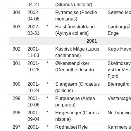
04-21
(Sturnus unicolor)
304
2002-
Fyrremejse (Poecile
Sølsted M
04-06
montanus)
303
2002-
*
Halsbåndstroldand
Lønborggår
03-31
(Aythya collaris)
Enge
2001
302
2001-
Kaspisk Måge (Larus
Køge Hav
11-03
cachinnans)
301
2001-
*
Ørkenstenpikker
Skelmoseve
10-28
(Oenanthe deserti)
øst for Vest
Fjord
300
2001-
*
Slangeørn (Circaetus
Bjerregård
10-24
gallicus)
299
2001-
*
Purpurhejre (Ardea
Vestamage
10-06
purpurea)
298
2001-
*
Høgesanger (Curruca
Nr. Lyngvi
09-04
nisoria)
297
2001-
*
Rødhalset Ryle
Kammerslu