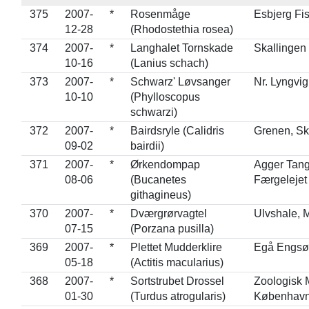
375
2007-
*
Rosenmåge
Esbjerg Fi
12-28
(Rhodostethia rosea)
374
2007-
*
Langhalet Tornskade
Skallingen
10-16
(Lanius schach)
373
2007-
*
Schwarz' Løvsanger
Nr. Lyngvi
10-10
(Phylloscopus
schwarzi)
372
2007-
*
Bairdsryle (Calidris
Grenen, S
09-02
bairdii)
371
2007-
*
Ørkendompap
Agger Tang
08-06
(Bucanetes
Færgelejet
githagineus)
370
2007-
*
Dværgrørvagtel
Ulvshale, 
07-15
(Porzana pusilla)
369
2007-
*
Plettet Mudderklire
Egå Engsø
05-18
(Actitis macularius)
368
2007-
*
Sortstrubet Drossel
Zoologisk
01-30
(Turdus atrogularis)
Københav