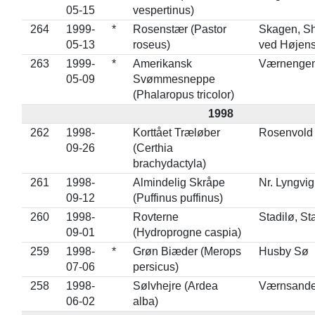
05-15
vespertinus)
264
1999-
*
Rosenstær (Pastor
Skagen, Sh
05-13
roseus)
ved Højens
263
1999-
*
Amerikansk
Værnenge
05-09
Svømmesneppe
(Phalaropus tricolor)
1998
262
1998-
Korttået Træløber
Rosenvold
09-26
(Certhia
brachydactyla)
261
1998-
Almindelig Skråpe
Nr. Lyngvig
09-12
(Puffinus puffinus)
260
1998-
Rovterne
Stadilø, St
09-01
(Hydroprogne caspia)
259
1998-
*
Grøn Biæder (Merops
Husby Sø
07-06
persicus)
258
1998-
Sølvhejre (Ardea
Værnsand
06-02
alba)