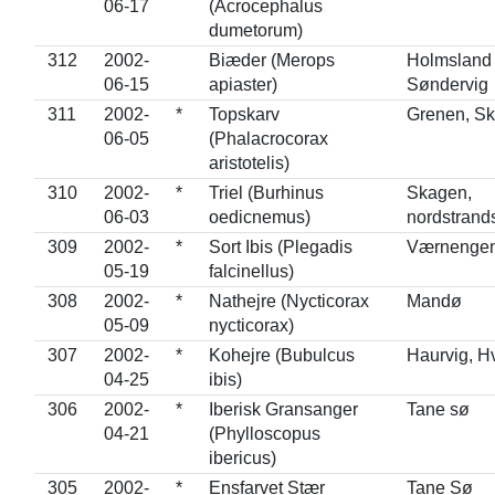
06-17
(Acrocephalus
dumetorum)
312
2002-
Biæder (Merops
Holmsland 
06-15
apiaster)
Søndervig
311
2002-
*
Topskarv
Grenen, S
06-05
(Phalacrocorax
aristotelis)
310
2002-
*
Triel (Burhinus
Skagen,
06-03
oedicnemus)
nordstrand
309
2002-
*
Sort Ibis (Plegadis
Værnenge
05-19
falcinellus)
308
2002-
*
Nathejre (Nycticorax
Mandø
05-09
nycticorax)
307
2002-
*
Kohejre (Bubulcus
Haurvig, H
04-25
ibis)
306
2002-
*
Iberisk Gransanger
Tane sø
04-21
(Phylloscopus
ibericus)
305
2002-
*
Ensfarvet Stær
Tane Sø