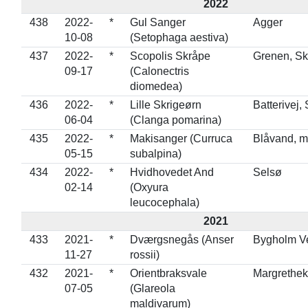
2022
438
2022-
*
Gul Sanger
Agger
10-08
(Setophaga aestiva)
437
2022-
*
Scopolis Skråpe
Grenen, S
09-17
(Calonectris
diomedea)
436
2022-
*
Lille Skrigeørn
Batterivej,
06-04
(Clanga pomarina)
435
2022-
*
Makisanger (Curruca
Blåvand, 
05-15
subalpina)
434
2022-
*
Hvidhovedet And
Selsø
02-14
(Oxyura
leucocephala)
2021
433
2021-
*
Dværgsnegås (Anser
Bygholm Ve
11-27
rossii)
432
2021-
*
Orientbraksvale
Margrethe
07-05
(Glareola
maldivarum)