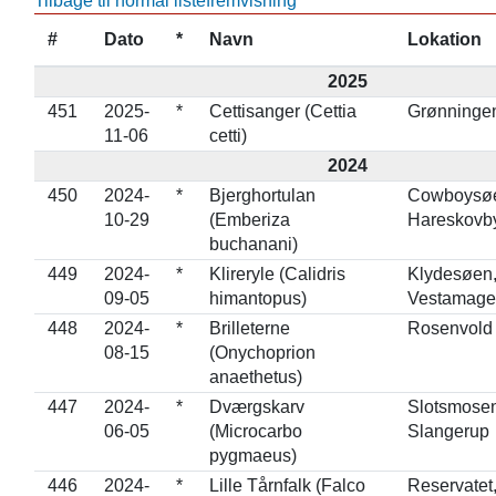
Tilbage til normal listefremvisning
#
Dato
*
Navn
Lokation
2025
451
2025-
*
Cettisanger (Cettia
Grønninge
11-06
cetti)
2024
450
2024-
*
Bjerghortulan
Cowboysø
10-29
(Emberiza
Hareskovb
buchanani)
449
2024-
*
Klireryle (Calidris
Klydesøen
09-05
himantopus)
Vestamage
448
2024-
*
Brilleterne
Rosenvold
08-15
(Onychoprion
anaethetus)
447
2024-
*
Dværgskarv
Slotsmosen
06-05
(Microcarbo
Slangerup
pygmaeus)
446
2024-
*
Lille Tårnfalk (Falco
Reservatet