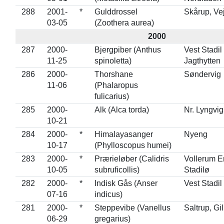
288
2001-
*
Gulddrossel
Skårup, Ve
03-05
(Zoothera aurea)
2000
287
2000-
Bjergpiber (Anthus
Vest Stadil
11-25
spinoletta)
Jagthytten
286
2000-
Thorshane
Søndervig
11-06
(Phalaropus
fulicarius)
285
2000-
Alk (Alca torda)
Nr. Lyngvig
10-21
284
2000-
*
Himalayasanger
Nyeng
10-17
(Phylloscopus humei)
283
2000-
*
Prærieløber (Calidris
Vollerum E
10-05
subruficollis)
Stadilø
282
2000-
*
Indisk Gås (Anser
Vest Stadil
07-16
indicus)
281
2000-
*
Steppevibe (Vanellus
Saltrup, Gil
06-29
gregarius)