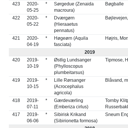
423
2020-
*
Sørgedue (Zenaida
Bøgballe
05-25
macroura)
422
2020-
*
Dværgørn
Bøjlevejen
05-22
(Hieraaetus
pennatus)
421
2020-
*
Høgeørn (Aquila
Højris, Mor
04-19
fasciata)
2019
420
2019-
*
Østlig Lundsanger
Tipmose, 
10-19
(Phylloscopus
plumbeitarsus)
419
2019-
*
Lille Rørsanger
Blåvand, 
10-15
(Acrocephalus
agricola)
418
2019-
*
Gærdeværling
Tornby Klit
07-11
(Emberiza cirlus)
Russerbak
417
2019-
*
Sibirisk Krikand
Sneum En
06-06
(Sibirionetta formosa)