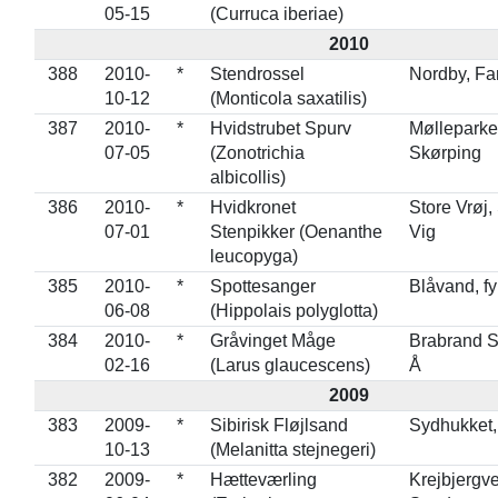
05-15
(Curruca iberiae)
2010
388
2010-
*
Stendrossel
Nordby, F
10-12
(Monticola saxatilis)
387
2010-
*
Hvidstrubet Spurv
Mølleparke
07-05
(Zonotrichia
Skørping
albicollis)
386
2010-
*
Hvidkronet
Store Vrøj,
07-01
Stenpikker (Oenanthe
Vig
leucopyga)
385
2010-
*
Spottesanger
Blåvand, f
06-08
(Hippolais polyglotta)
384
2010-
*
Gråvinget Måge
Brabrand S
02-16
(Larus glaucescens)
Å
2009
383
2009-
*
Sibirisk Fløjlsand
Sydhukket,
10-13
(Melanitta stejnegeri)
382
2009-
*
Hætteværling
Krejbjergve