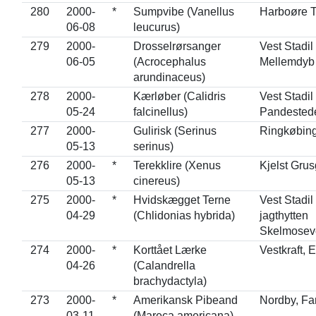
280
2000-
*
Sumpvibe (Vanellus
Harboøre 
06-08
leucurus)
279
2000-
Drosselrørsanger
Vest Stadil
06-05
(Acrocephalus
Mellemdyb
arundinaceus)
278
2000-
Kærløber (Calidris
Vest Stadil
05-24
falcinellus)
Pandested
277
2000-
Gulirisk (Serinus
Ringkøbing
05-13
serinus)
276
2000-
*
Terekklire (Xenus
Kjelst Grus
05-13
cinereus)
275
2000-
*
Hvidskægget Terne
Vest Stadil
04-29
(Chlidonias hybrida)
jagthytten
Skelmosev
274
2000-
*
Korttået Lærke
Vestkraft, 
04-26
(Calandrella
brachydactyla)
273
2000-
*
Amerikansk Pibeand
Nordby, F
03-11
(Mareca americana)