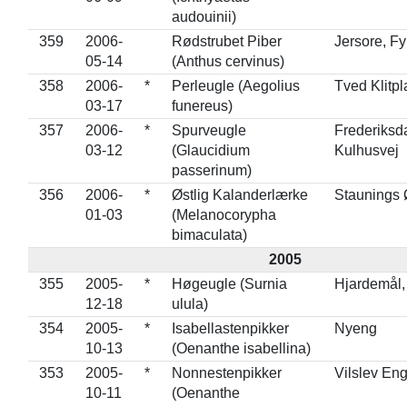
audouinii)
359
2006-
Rødstrubet Piber
Jersore, F
05-14
(Anthus cervinus)
358
2006-
*
Perleugle (Aegolius
Tved Klitp
03-17
funereus)
357
2006-
*
Spurveugle
Frederiksd
03-12
(Glaucidium
Kulhusvej
passerinum)
356
2006-
*
Østlig Kalanderlærke
Staunings 
01-03
(Melanocorypha
bimaculata)
2005
355
2005-
*
Høgeugle (Surnia
Hjardemål,
12-18
ulula)
354
2005-
*
Isabellastenpikker
Nyeng
10-13
(Oenanthe isabellina)
353
2005-
*
Nonnestenpikker
Vilslev En
10-11
(Oenanthe