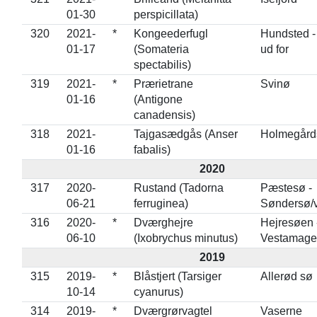
01-30
perspicillata)
320
2021-
*
Kongeederfugl
Hundsted -
01-17
(Somateria
ud for
spectabilis)
319
2021-
*
Prærietrane
Svinø
01-16
(Antigone
canadensis)
318
2021-
Tajgasædgås (Anser
Holmegård
01-16
fabalis)
2020
317
2020-
Rustand (Tadorna
Pæstesø -
06-21
ferruginea)
Søndersø/
316
2020-
*
Dværghejre
Hejresøen 
06-10
(Ixobrychus minutus)
Vestamage
2019
315
2019-
*
Blåstjert (Tarsiger
Allerød sø
10-14
cyanurus)
314
2019-
*
Dværgrørvagtel
Vaserne