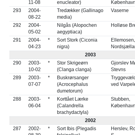
11-08
enucleator)
Københav
293
2004-
Tredækker (Gallinago
Vaserne
08-22
media)
292
2004-
Nilgås (Alopochen
Holløse Br
05-02
aegyptiaca)
291
2004-
*
Sort Stork (Ciconia
Ellemosen,
04-23
nigra)
Nordsjælla
2003
290
2003-
*
Stor Skrigeørn
Gjorslev M
10-02
(Clanga clanga)
Stevns
289
2003-
*
Buskrørsanger
Tryggevæld
07-07
(Acrocephalus
ved Varpel
dumetorum)
288
2003-
*
Korttået Lærke
Stubben,
06-04
(Calandrella
Københav
brachydactyla)
2002
287
2002-
*
Sort Ibis (Plegadis
Herslev, R