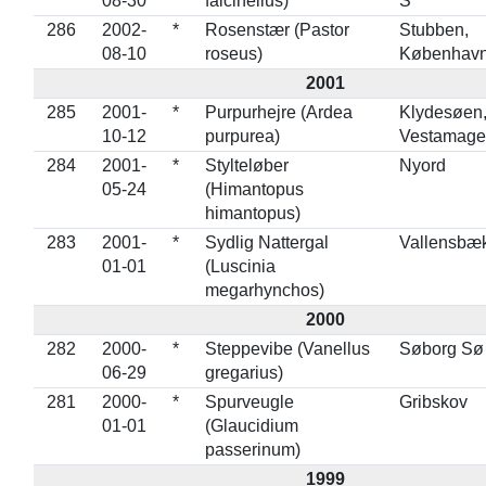
08-30
falcinellus)
S
286
2002-
*
Rosenstær (Pastor
Stubben,
08-10
roseus)
Københav
2001
285
2001-
*
Purpurhejre (Ardea
Klydesøen
10-12
purpurea)
Vestamage
284
2001-
*
Stylteløber
Nyord
05-24
(Himantopus
himantopus)
283
2001-
*
Sydlig Nattergal
Vallensbæ
01-01
(Luscinia
megarhynchos)
2000
282
2000-
*
Steppevibe (Vanellus
Søborg Sø
06-29
gregarius)
281
2000-
*
Spurveugle
Gribskov
01-01
(Glaucidium
passerinum)
1999