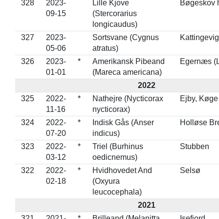
328
2023-
Lille Kjove
Bøgeskov 
09-15
(Stercorarius
longicaudus)
327
2023-
Sortsvane (Cygnus
Kattingevig
05-06
atratus)
326
2023-
*
Amerikansk Pibeand
Egernæs (L
01-01
(Mareca americana)
2022
325
2022-
*
Nathejre (Nycticorax
Ejby, Køge
11-16
nycticorax)
324
2022-
*
Indisk Gås (Anser
Holløse Br
07-20
indicus)
323
2022-
*
Triel (Burhinus
Stubben
03-12
oedicnemus)
322
2022-
*
Hvidhovedet And
Selsø
02-18
(Oxyura
leucocephala)
2021
321
2021-
*
Brilleand (Melanitta
Isefjord