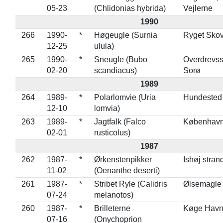
05-23
(Chlidonias hybrida)
Vejlerne
1990
266
1990-
*
Høgeugle (Surnia
Ryget Sko
12-25
ulula)
265
1990-
*
Sneugle (Bubo
Overdrevss
02-20
scandiacus)
Sorø
1989
264
1989-
*
Polarlomvie (Uria
Hundested
12-10
lomvia)
263
1989-
*
Jagtfalk (Falco
København
02-01
rusticolus)
1987
262
1987-
*
Ørkenstenpikker
Ishøj stran
11-02
(Oenanthe deserti)
261
1987-
*
Stribet Ryle (Calidris
Ølsemagle
07-24
melanotos)
260
1987-
*
Brilleterne
Køge Hav
07-16
(Onychoprion