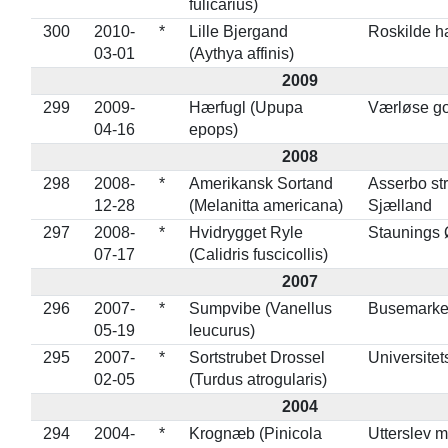
fulicarius)
300
2010-
*
Lille Bjergand
Roskilde h
03-01
(Aythya affinis)
2009
299
2009-
Hærfugl (Upupa
Værløse go
04-16
epops)
2008
298
2008-
*
Amerikansk Sortand
Asserbo st
12-28
(Melanitta americana)
Sjælland
297
2008-
*
Hvidrygget Ryle
Staunings 
07-17
(Calidris fuscicollis)
2007
296
2007-
*
Sumpvibe (Vanellus
Busemarke
05-19
leucurus)
295
2007-
*
Sortstrubet Drossel
Universite
02-05
(Turdus atrogularis)
2004
294
2004-
*
Krognæb (Pinicola
Utterslev 