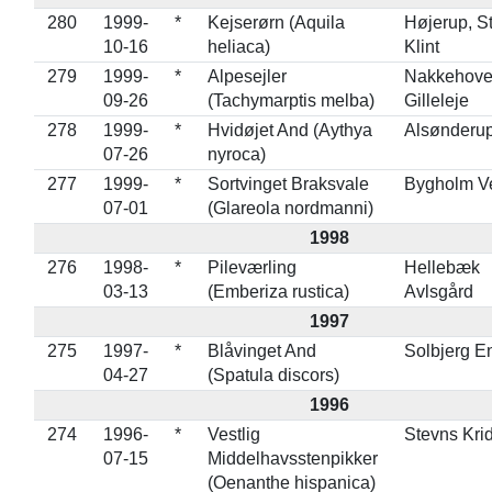
280
1999-
*
Kejserørn (Aquila
Højerup, S
10-16
heliaca)
Klint
279
1999-
*
Alpesejler
Nakkehove
09-26
(Tachymarptis melba)
Gilleleje
278
1999-
*
Hvidøjet And (Aythya
Alsønderu
07-26
nyroca)
277
1999-
*
Sortvinget Braksvale
Bygholm Ve
07-01
(Glareola nordmanni)
1998
276
1998-
*
Pileværling
Hellebæk
03-13
(Emberiza rustica)
Avlsgård
1997
275
1997-
*
Blåvinget And
Solbjerg E
04-27
(Spatula discors)
1996
274
1996-
*
Vestlig
Stevns Kri
07-15
Middelhavsstenpikker
(Oenanthe hispanica)