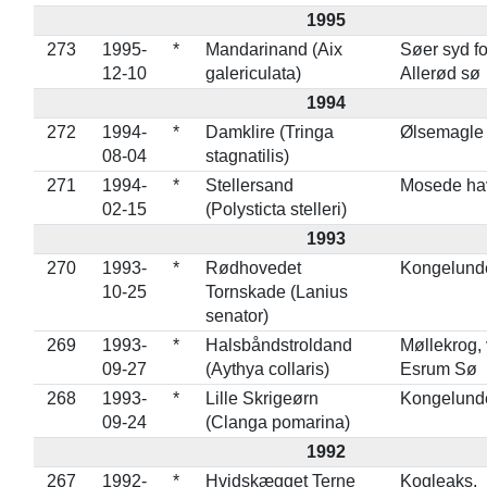
1995
273
1995-
*
Mandarinand (Aix
Søer syd fo
12-10
galericulata)
Allerød sø
1994
272
1994-
*
Damklire (Tringa
Ølsemagle
08-04
stagnatilis)
271
1994-
*
Stellersand
Mosede ha
02-15
(Polysticta stelleri)
1993
270
1993-
*
Rødhovedet
Kongelund
10-25
Tornskade (Lanius
senator)
269
1993-
*
Halsbåndstroldand
Møllekrog, 
09-27
(Aythya collaris)
Esrum Sø
268
1993-
*
Lille Skrigeørn
Kongelund
09-24
(Clanga pomarina)
1992
267
1992-
*
Hvidskægget Terne
Kogleaks,