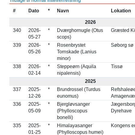
Tilbage til normal listefremvisning
#
Dato
*
Navn
Lokation
2026
340
2026-
*
Dværghornugle (Otus
Græsted Ki
05-27
scops)
339
2026-
*
Rosenbrystet
Søborg sø
05-26
Tornskade (Lanius
minor)
338
2026-
*
Steppeørn (Aquila
Tissø
02-14
nipalensis)
2025
337
2025-
*
Brundrossel (Turdus
Refshaleøe
12-26
eunomus)
Amagervær
336
2025-
*
Bjergløvsanger
Jægersbor
05-09
(Phylloscopus
Dyrehave
bonelli)
335
2025-
*
Himalayasanger
Kongens e
01-25
(Phylloscopus humei)