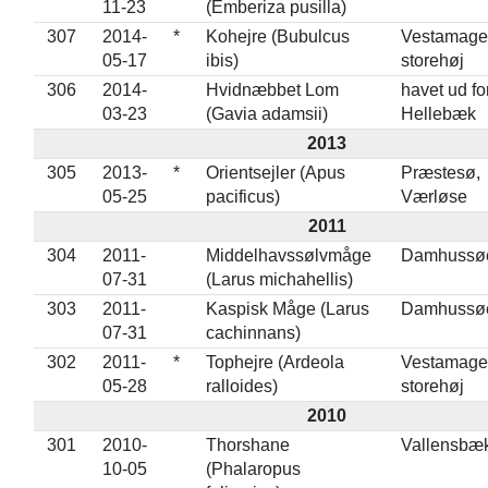
11-23
(Emberiza pusilla)
307
2014-
*
Kohejre (Bubulcus
Vestamage
05-17
ibis)
storehøj
306
2014-
Hvidnæbbet Lom
havet ud fo
03-23
(Gavia adamsii)
Hellebæk
2013
305
2013-
*
Orientsejler (Apus
Præstesø,
05-25
pacificus)
Værløse
2011
304
2011-
Middelhavssølvmåge
Damhussø
07-31
(Larus michahellis)
303
2011-
Kaspisk Måge (Larus
Damhussø
07-31
cachinnans)
302
2011-
*
Tophejre (Ardeola
Vestamage
05-28
ralloides)
storehøj
2010
301
2010-
Thorshane
Vallensbæ
10-05
(Phalaropus