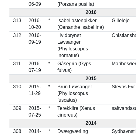
06-09
(Porzana pusilla)
2016
313
2016-
*
Isabellastenpikker
Gilleleje
10-20
(Oenanthe isabellina)
312
2016-
Hvidbrynet
Chistiansh
09-19
Løvsanger
(Phylloscopus
inornatus)
311
2016-
*
Gåsegrib (Gyps
Maribosøe
07-19
fulvus)
2015
310
2015-
*
Brun Løvsanger
Stevns Fyr
11-29
(Phylloscopus
fuscatus)
309
2015-
*
Terekklire (Xenus
saltvandss
07-25
cinereus)
2014
308
2014-
*
Dværgværling
Sydhavnst