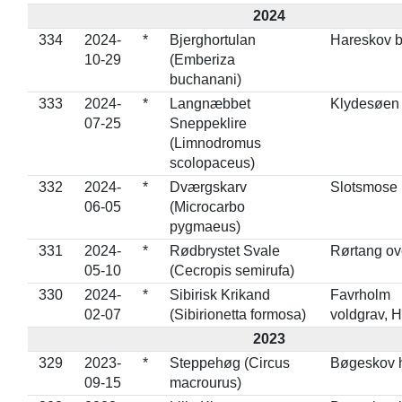
2024
334
2024-
*
Bjerghortulan
Hareskov 
10-29
(Emberiza
buchanani)
333
2024-
*
Langnæbbet
Klydesøen
07-25
Sneppeklire
(Limnodromus
scolopaceus)
332
2024-
*
Dværgskarv
Slotsmose
06-05
(Microcarbo
pygmaeus)
331
2024-
*
Rødbrystet Svale
Rørtang ov
05-10
(Cecropis semirufa)
330
2024-
*
Sibirisk Krikand
Favrholm
02-07
(Sibirionetta formosa)
voldgrav, H
2023
329
2023-
*
Steppehøg (Circus
Bøgeskov 
09-15
macrourus)