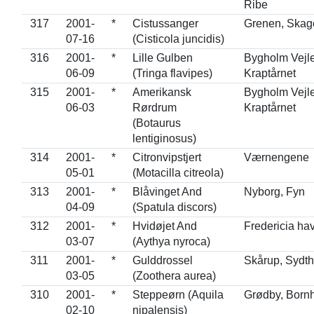
Ribe
317
2001-
*
Cistussanger
Grenen, Skag
07-16
(Cisticola juncidis)
316
2001-
*
Lille Gulben
Bygholm Vejle
06-09
(Tringa flavipes)
Kraptårnet
315
2001-
*
Amerikansk
Bygholm Vejle
06-03
Rørdrum
Kraptårnet
(Botaurus
lentiginosus)
314
2001-
*
Citronvipstjert
Værnengene
05-01
(Motacilla citreola)
313
2001-
*
Blåvinget And
Nyborg, Fyn
04-09
(Spatula discors)
312
2001-
*
Hvidøjet And
Fredericia ha
03-07
(Aythya nyroca)
311
2001-
*
Gulddrossel
Skårup, Sydth
03-05
(Zoothera aurea)
310
2001-
*
Steppeørn (Aquila
Grødby, Born
02-10
nipalensis)