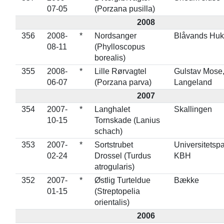
07-05
(Porzana pusilla)
2008
356
2008-
*
Nordsanger
Blåvands Huk
08-11
(Phylloscopus
borealis)
355
2008-
*
Lille Rørvagtel
Gulstav Mose
06-07
(Porzana parva)
Langeland
2007
354
2007-
*
Langhalet
Skallingen
10-15
Tornskade (Lanius
schach)
353
2007-
*
Sortstrubet
Universitetsp
02-24
Drossel (Turdus
KBH
atrogularis)
352
2007-
*
Østlig Turteldue
Bække
01-15
(Streptopelia
orientalis)
2006