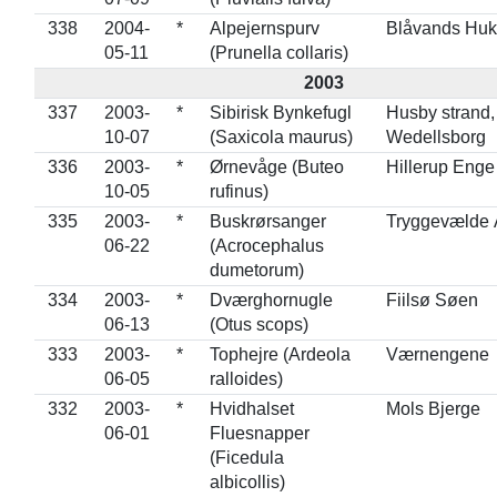
338
2004-
*
Alpejernspurv
Blåvands Huk
05-11
(Prunella collaris)
2003
337
2003-
*
Sibirisk Bynkefugl
Husby strand,
10-07
(Saxicola maurus)
Wedellsborg
336
2003-
*
Ørnevåge (Buteo
Hillerup Enge
10-05
rufinus)
335
2003-
*
Buskrørsanger
Tryggevælde 
06-22
(Acrocephalus
dumetorum)
334
2003-
*
Dværghornugle
Fiilsø Søen
06-13
(Otus scops)
333
2003-
*
Tophejre (Ardeola
Værnengene
06-05
ralloides)
332
2003-
*
Hvidhalset
Mols Bjerge
06-01
Fluesnapper
(Ficedula
albicollis)