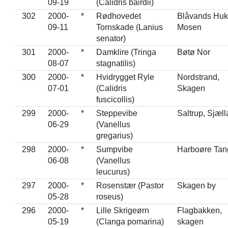
09-19
(Calidris bairdii)
302
2000-
*
Rødhovedet
Blåvands Huk
09-11
Tornskade (Lanius
Mosen
senator)
301
2000-
*
Damklire (Tringa
Bøtø Nor
08-07
stagnatilis)
300
2000-
*
Hvidrygget Ryle
Nordstrand,
07-01
(Calidris
Skagen
fuscicollis)
299
2000-
*
Steppevibe
Saltrup, Sjæl
06-29
(Vanellus
gregarius)
298
2000-
*
Sumpvibe
Harboøre Tan
06-08
(Vanellus
leucurus)
297
2000-
*
Rosenstær (Pastor
Skagen by
05-28
roseus)
296
2000-
*
Lille Skrigeørn
Flagbakken,
05-19
(Clanga pomarina)
skagen