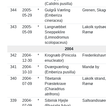
(Calidris pusilla)
344
2005-
*
Gulgrå Værling
Grenen, Skag
05-29
(Emberiza
cineracea)
343
2005-
*
Langnæbbet
Lakolk sydsøe
05-09
Sneppeklire
Rømø
(Limnodromus
scolopaceus)
2004
342
2004-
*
Krognæb (Pinicola
Frederikshav
12-30
enucleator)
341
2004-
*
Dværgværling
Mandø by
10-10
(Emberiza pusilla)
340
2004-
*
Tibetansk
Lakolk strand,
07-09
Præstekrave
Rømø
(Charadrius
atrifrons)
339
2004-
*
Sibirisk Hjejle
Saltvandssøe
07-09
(Pluvialis fulva)