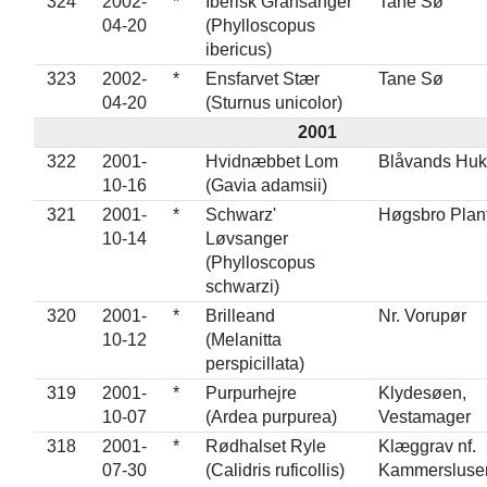
324
2002-
*
Iberisk Gransanger
Tane Sø
04-20
(Phylloscopus
ibericus)
323
2002-
*
Ensfarvet Stær
Tane Sø
04-20
(Sturnus unicolor)
2001
322
2001-
Hvidnæbbet Lom
Blåvands Huk
10-16
(Gavia adamsii)
321
2001-
*
Schwarz'
Høgsbro Plan
10-14
Løvsanger
(Phylloscopus
schwarzi)
320
2001-
*
Brilleand
Nr. Vorupør
10-12
(Melanitta
perspicillata)
319
2001-
*
Purpurhejre
Klydesøen,
10-07
(Ardea purpurea)
Vestamager
318
2001-
*
Rødhalset Ryle
Klæggrav nf.
07-30
(Calidris ruficollis)
Kammersluse