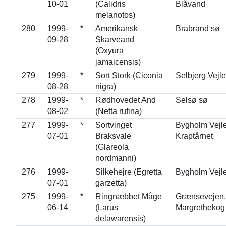
10-01
(Calidris
Blåvand
melanotos)
280
1999-
*
Amerikansk
Brabrand sø
09-28
Skarveand
(Oxyura
jamaicensis)
279
1999-
*
Sort Stork (Ciconia
Selbjerg Vejle
08-28
nigra)
278
1999-
*
Rødhovedet And
Selsø sø
08-02
(Netta rufina)
277
1999-
*
Sortvinget
Bygholm Vejle
07-01
Braksvale
Kraptårnet
(Glareola
nordmanni)
276
1999-
Silkehejre (Egretta
Bygholm Vejl
07-01
garzetta)
275
1999-
*
Ringnæbbet Måge
Grænsevejen,
06-14
(Larus
Margrethekog
delawarensis)