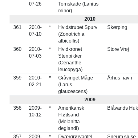
07-26
Tornskade (Lanius
minor)
2010
361
2010-
*
Hvidstrubet Spurv
Skørping
07-10
(Zonotrichia
albicollis)
360
2010-
*
Hvidkronet
Store Vrøj
07-03
Stenpikker
(Oenanthe
leucopyga)
359
2010-
*
Gråvinget Måge
Århus havn
02-21
(Larus
glaucescens)
2009
358
2009-
*
Amerikansk
Blåvands Huk
10-12
Fløjlsand
(Melanitta
deglandi)
357
2009-
*
Dværgrørvagtel
Sneum sluse