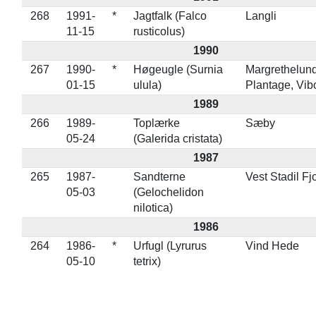
268
1991-
*
Jagtfalk (Falco
Langli
11-15
rusticolus)
1990
267
1990-
*
Høgeugle (Surnia
Margrethelun
01-15
ulula)
Plantage, Vib
1989
266
1989-
Toplærke
Sæby
05-24
(Galerida cristata)
1987
265
1987-
Sandterne
Vest Stadil Fj
05-03
(Gelochelidon
nilotica)
1986
264
1986-
*
Urfugl (Lyrurus
Vind Hede
05-10
tetrix)