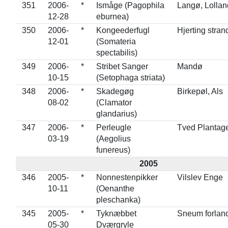
351
2006-
*
Ismåge (Pagophila
Langø, Lollan
12-28
eburnea)
350
2006-
*
Kongeederfugl
Hjerting stran
12-01
(Somateria
spectabilis)
349
2006-
*
Stribet Sanger
Mandø
10-15
(Setophaga striata)
348
2006-
*
Skadegøg
Birkepøl, Als
08-02
(Clamator
glandarius)
347
2006-
*
Perleugle
Tved Plantag
03-19
(Aegolius
funereus)
2005
346
2005-
*
Nonnestenpikker
Vilslev Enge
10-11
(Oenanthe
pleschanka)
345
2005-
*
Tyknæbbet
Sneum forlan
05-30
Dværgryle