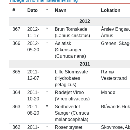
Tilbage til normal listefremvisning
#
Dato
*
Navn
Lokation
2012
367
2012-
*
Brun Tornskade
Årslev Engsø,
11-17
(Lanius cristatus)
Århus
366
2012-
*
Asiatisk
Grenen, Skag
05-20
Ørkensanger
(Curruca nana)
2011
365
2011-
Lille Stormsvale
Rømø
12-07
(Hydrobates
Vesterstrand
pelagicus)
364
2011-
*
Rødøjet Vireo
Mandø
10-20
(Vireo olivaceus)
363
2011-
*
Sorthovedet
Blåvands Huk
08-20
Sanger (Curruca
melanocephala)
362
2011-
*
Rosenbrystet
Skovmose, Al