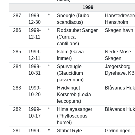
1999
287
1999-
*
Sneugle (Bubo
Hanstedreserv
12-30
scandiacus)
Hanstholm
286
1999-
*
Rødstrubet Sanger
Skagen havn
12-11
(Curruca
cantillans)
285
1999-
Islom (Gavia
Nedre Mose,
12-11
immer)
Skagen
284
1999-
*
Spurveugle
Jægersborg
10-31
(Glaucidium
Dyrehave, K
passerinum)
283
1999-
Hvidvinget
Blåvands Huk
10-20
Korsnæb (Loxia
leucoptera)
282
1999-
*
Himalayasanger
Blåvands Huk
10-17
(Phylloscopus
humei)
281
1999-
*
Stribet Ryle
Grønningen,