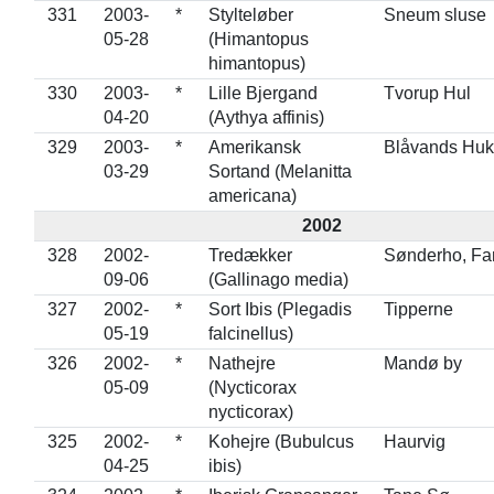
331
2003-
*
Stylteløber
Sneum sluse
05-28
(Himantopus
himantopus)
330
2003-
*
Lille Bjergand
Tvorup Hul
04-20
(Aythya affinis)
329
2003-
*
Amerikansk
Blåvands Huk
03-29
Sortand (Melanitta
americana)
2002
328
2002-
Tredækker
Sønderho, Fa
09-06
(Gallinago media)
327
2002-
*
Sort Ibis (Plegadis
Tipperne
05-19
falcinellus)
326
2002-
*
Nathejre
Mandø by
05-09
(Nycticorax
nycticorax)
325
2002-
*
Kohejre (Bubulcus
Haurvig
04-25
ibis)