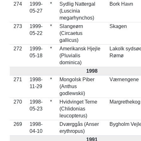
274
1999-
*
Sydlig Nattergal
Bork Havn
05-27
(Luscinia
megarhynchos)
273
1999-
*
Slangeørn
Skagen
05-22
(Circaetus
gallicus)
272
1999-
*
Amerikansk Hjejle
Lakolk sydsøe
05-18
(Pluvialis
Rømø
dominica)
1998
271
1998-
*
Mongolsk Piber
Værnengene
11-29
(Anthus
godlewskii)
270
1998-
*
Hvidvinget Terne
Margrethekog
05-23
(Chlidonias
leucopterus)
269
1998-
Dværggås (Anser
Bygholm Vejl
04-10
erythropus)
1991