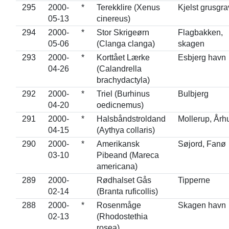
295
2000-
*
Terekklire (Xenus
Kjelst grusgra
05-13
cinereus)
294
2000-
*
Stor Skrigeørn
Flagbakken,
05-06
(Clanga clanga)
skagen
293
2000-
*
Korttået Lærke
Esbjerg havn
04-26
(Calandrella
brachydactyla)
292
2000-
*
Triel (Burhinus
Bulbjerg
04-20
oedicnemus)
291
2000-
*
Halsbåndstroldand
Mollerup, Årh
04-15
(Aythya collaris)
290
2000-
*
Amerikansk
Søjord, Fanø
03-10
Pibeand (Mareca
americana)
289
2000-
Rødhalset Gås
Tipperne
02-14
(Branta ruficollis)
288
2000-
*
Rosenmåge
Skagen havn
02-13
(Rhodostethia
rosea)