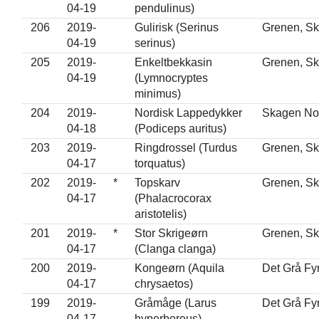
04-19
pendulinus)
206
2019-
Gulirisk (Serinus
Grenen, S
04-19
serinus)
205
2019-
Enkeltbekkasin
Grenen, S
04-19
(Lymnocryptes
minimus)
204
2019-
Nordisk Lappedykker
Skagen No
04-18
(Podiceps auritus)
203
2019-
Ringdrossel (Turdus
Grenen, S
04-17
torquatus)
202
2019-
*
Topskarv
Grenen, S
04-17
(Phalacrocorax
aristotelis)
201
2019-
*
Stor Skrigeørn
Grenen, S
04-17
(Clanga clanga)
200
2019-
Kongeørn (Aquila
Det Grå Fy
04-17
chrysaetos)
199
2019-
Gråmåge (Larus
Det Grå Fy
04-17
hyperboreus)