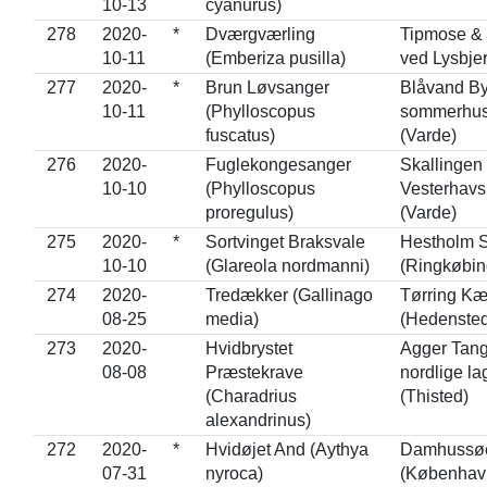
10-13
cyanurus)
278
2020-
*
Dværgværling
Tipmose &
10-11
(Emberiza pusilla)
ved Lysbje
277
2020-
*
Brun Løvsanger
Blåvand By
10-11
(Phylloscopus
sommerhu
fuscatus)
(Varde)
276
2020-
Fuglekongesanger
Skallingen
10-10
(Phylloscopus
Vesterhavs
proregulus)
(Varde)
275
2020-
*
Sortvinget Braksvale
Hestholm 
10-10
(Glareola nordmanni)
(Ringkøbin
274
2020-
Tredækker (Gallinago
Tørring Kæ
08-25
media)
(Hedensted
273
2020-
Hvidbrystet
Agger Tang
08-08
Præstekrave
nordlige l
(Charadrius
(Thisted)
alexandrinus)
272
2020-
*
Hvidøjet And (Aythya
Damhussø
07-31
nyroca)
(Københav