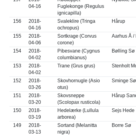
04-16
Fuglekonge (Regulus
ignicapilla)
156
2018-
Svaleklire (Tringa
Hårup
04-16
ochropus)
155
2018-
Sortkrage (Corvus
Aarhus Å /
04-06
corone)
154
2018-
Pibesvane (Cygnus
Bølling Sø
04-02
columbianus)
153
2018-
Trane (Grus grus)
Stenholt M
04-02
152
2018-
Skovhornugle (Asio
Sminge Sø
03-26
otus)
151
2018-
Skovsneppe
Hårup San
03-20
(Scolopax rusticola)
150
2018-
Hedelærke (Lullula
Sejs Hede
03-19
arborea)
149
2018-
Sortand (Melanitta
Borre Sø
03-13
nigra)