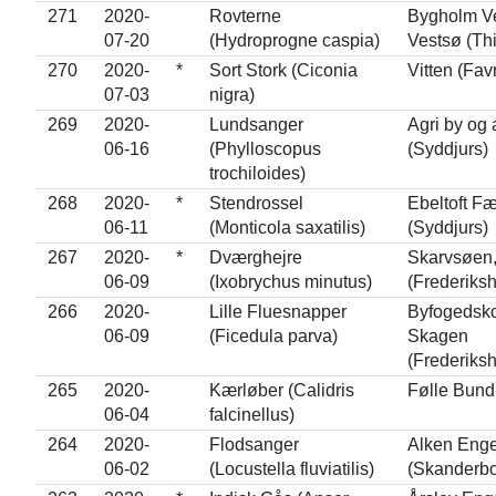
271
2020-
Rovterne
Bygholm Ve
07-20
(Hydroprogne caspia)
Vestsø (Thi
270
2020-
*
Sort Stork (Ciconia
Vitten (Fav
07-03
nigra)
269
2020-
Lundsanger
Agri by og
06-16
(Phylloscopus
(Syddjurs)
trochiloides)
268
2020-
*
Stendrossel
Ebeltoft F
06-11
(Monticola saxatilis)
(Syddjurs)
267
2020-
*
Dværghejre
Skarvsøen
06-09
(Ixobrychus minutus)
(Frederiks
266
2020-
Lille Fluesnapper
Byfogedsk
06-09
(Ficedula parva)
Skagen
(Frederiks
265
2020-
Kærløber (Calidris
Følle Bund
06-04
falcinellus)
264
2020-
Flodsanger
Alken Eng
06-02
(Locustella fluviatilis)
(Skanderbo