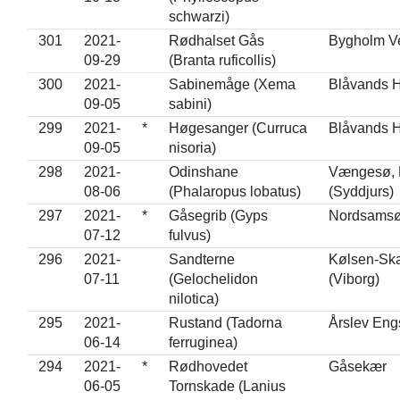
schwarzi)
301
2021-
Rødhalset Gås
Bygholm Ve
09-29
(Branta ruficollis)
300
2021-
Sabinemåge (Xema
Blåvands H
09-05
sabini)
299
2021-
*
Høgesanger (Curruca
Blåvands H
09-05
nisoria)
298
2021-
Odinshane
Vængesø,
08-06
(Phalaropus lobatus)
(Syddjurs)
297
2021-
*
Gåsegrib (Gyps
Nordsamsø
07-12
fulvus)
296
2021-
Sandterne
Kølsen-Sk
07-11
(Gelochelidon
(Viborg)
nilotica)
295
2021-
Rustand (Tadorna
Årslev Eng
06-14
ferruginea)
294
2021-
*
Rødhovedet
Gåsekær
06-05
Tornskade (Lanius