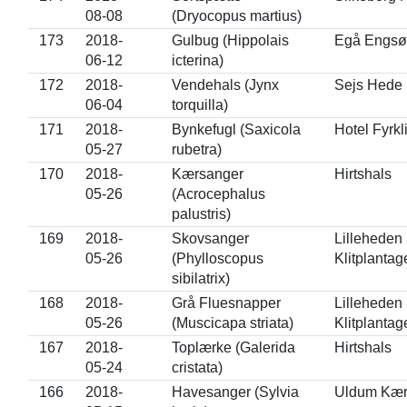
08-08
(Dryocopus martius)
173
2018-
Gulbug (Hippolais
Egå Engsø
06-12
icterina)
172
2018-
Vendehals (Jynx
Sejs Hede
06-04
torquilla)
171
2018-
Bynkefugl (Saxicola
Hotel Fyrkli
05-27
rubetra)
170
2018-
Kærsanger
Hirtshals
05-26
(Acrocephalus
palustris)
169
2018-
Skovsanger
Lilleheden
05-26
(Phylloscopus
Klitplantag
sibilatrix)
168
2018-
Grå Fluesnapper
Lilleheden
05-26
(Muscicapa striata)
Klitplantag
167
2018-
Toplærke (Galerida
Hirtshals
05-24
cristata)
166
2018-
Havesanger (Sylvia
Uldum Kæ