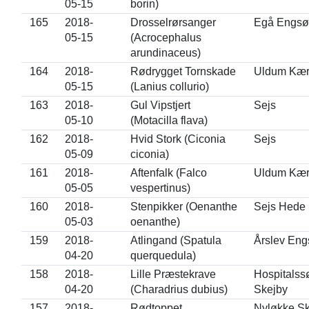
05-15
borin)
165
2018-
Drosselrørsanger
Egå Engsø
05-15
(Acrocephalus
arundinaceus)
164
2018-
Rødrygget Tornskade
Uldum Kæ
05-15
(Lanius collurio)
163
2018-
Gul Vipstjert
Sejs
05-10
(Motacilla flava)
162
2018-
Hvid Stork (Ciconia
Sejs
05-09
ciconia)
161
2018-
Aftenfalk (Falco
Uldum Kæ
05-05
vespertinus)
160
2018-
Stenpikker (Oenanthe
Sejs Hede
05-03
oenanthe)
159
2018-
Atlingand (Spatula
Årslev Eng
04-20
querquedula)
158
2018-
Lille Præstekrave
Hospitalss
04-20
(Charadrius dubius)
Skejby
157
2018-
Rødtoppet
Nyløkke S