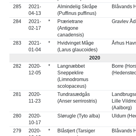
285
2021-
Almindelig Skråpe
Blåvands H
04-13
(Puffinus puffinus)
284
2021-
*
Prærietrane
Gravlev Åda
02-17
(Antigone
canadensis)
283
2021-
*
Hvidvinget Måge
Århus Havn
01-04
(Larus glaucoides)
2020
282
2020-
*
Langnæbbet
Borre (Hor
12-05
Sneppeklire
(Hedensted
(Limnodromus
scolopaceus)
281
2020-
Tundrasædgås
Landbrugs
11-23
(Anser serrirostris)
Lille Vildm
(Aalborg)
280
2020-
Slørugle (Tyto alba)
Uldum (He
10-17
279
2020-
*
Blåstjert (Tarsiger
Blåvands H