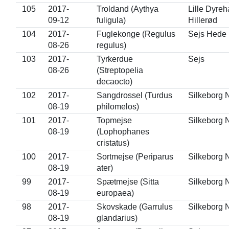
105
2017-
Troldand (Aythya
Lille Dyreh
09-12
fuligula)
Hillerød
104
2017-
Fuglekonge (Regulus
Sejs Hede
08-26
regulus)
103
2017-
Tyrkerdue
Sejs
08-26
(Streptopelia
decaocto)
102
2017-
Sangdrossel (Turdus
Silkeborg 
08-19
philomelos)
101
2017-
Topmejse
Silkeborg 
08-19
(Lophophanes
cristatus)
100
2017-
Sortmejse (Periparus
Silkeborg 
08-19
ater)
99
2017-
Spætmejse (Sitta
Silkeborg 
08-19
europaea)
98
2017-
Skovskade (Garrulus
Silkeborg 
08-19
glandarius)