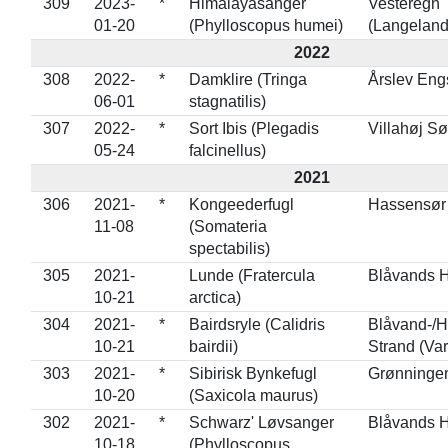
309
2023-
*
Himalayasanger
Vesteregn
01-20
(Phylloscopus humei)
(Langeland
2022
308
2022-
*
Damklire (Tringa
Årslev Eng
06-01
stagnatilis)
307
2022-
*
Sort Ibis (Plegadis
Villahøj S
05-24
falcinellus)
2021
306
2021-
*
Kongeederfugl
Hassensør 
11-08
(Somateria
spectabilis)
305
2021-
Lunde (Fratercula
Blåvands H
10-21
arctica)
304
2021-
*
Bairdsryle (Calidris
Blåvand-/H
10-21
bairdii)
Strand (Va
303
2021-
*
Sibirisk Bynkefugl
Grønninge
10-20
(Saxicola maurus)
302
2021-
*
Schwarz' Løvsanger
Blåvands H
10-18
(Phylloscopus