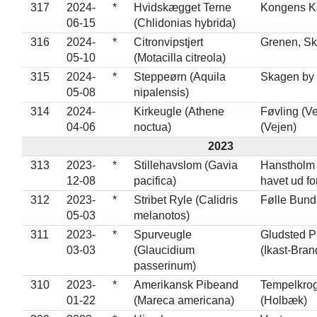
317
2024-
*
Hvidskægget Terne
Kongens Kæ
06-15
(Chlidonias hybrida)
316
2024-
*
Citronvipstjert
Grenen, S
05-10
(Motacilla citreola)
315
2024-
*
Steppeørn (Aquila
Skagen by
05-08
nipalensis)
314
2024-
Kirkeugle (Athene
Føvling (Ve
04-06
noctua)
(Vejen)
2023
313
2023-
*
Stillehavslom (Gavia
Hanstholm
12-08
pacifica)
havet ud fo
312
2023-
*
Stribet Ryle (Calidris
Følle Bund
05-03
melanotos)
311
2023-
*
Spurveugle
Gludsted P
03-03
(Glaucidium
(Ikast-Bran
passerinum)
310
2023-
*
Amerikansk Pibeand
Tempelkro
01-22
(Mareca americana)
(Holbæk)