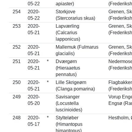
05-22
apiaster)
(Frederiks
254
2020-
Storkjove
Grenen, S
05-22
(Stercorarius skua)
(Frederiks
253
2020-
Lapværling
Grenen, S
05-21
(Calcarius
(Frederiks
lapponicus)
252
2020-
Mallemuk (Fulmarus
Grenen, S
05-21
glacialis)
(Frederiks
251
2020-
*
Dværgørn
Nedermose
05-21
(Hieraaetus
(Frederiks
pennatus)
250
2020-
*
Lille Skrigeørn
Flagbakke
05-21
(Clanga pomarina)
(Frederiks
249
2020-
Savisanger
Vorup Enge
05-20
(Locustella
Engsø (Ra
luscinioides)
248
2020-
*
Stylteløber
Hestholm, 
05-17
(Himantopus
himantopus)