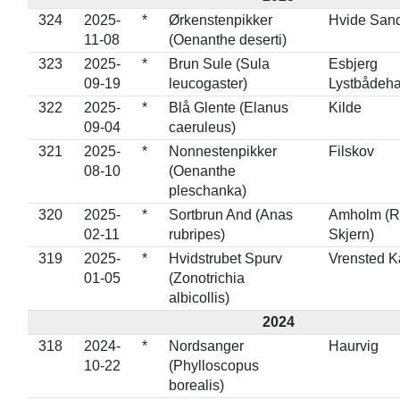
324
2025-
*
Ørkenstenpikker
Hvide San
11-08
(Oenanthe deserti)
323
2025-
*
Brun Sule (Sula
Esbjerg
09-19
leucogaster)
Lystbådeh
322
2025-
*
Blå Glente (Elanus
Kilde
09-04
caeruleus)
321
2025-
*
Nonnestenpikker
Filskov
08-10
(Oenanthe
pleschanka)
320
2025-
*
Sortbrun And (Anas
Amholm (R
02-11
rubripes)
Skjern)
319
2025-
*
Hvidstrubet Spurv
Vrensted 
01-05
(Zonotrichia
albicollis)
2024
318
2024-
*
Nordsanger
Haurvig
10-22
(Phylloscopus
borealis)