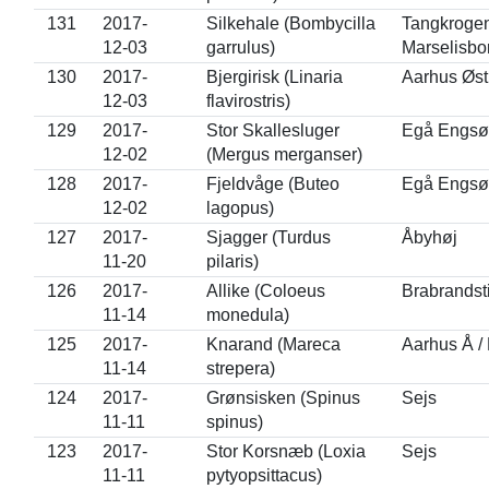
131
2017-
Silkehale (Bombycilla
Tangkrogen
12-03
garrulus)
Marselisbo
130
2017-
Bjergirisk (Linaria
Aarhus Øs
12-03
flavirostris)
129
2017-
Stor Skallesluger
Egå Engsø
12-02
(Mergus merganser)
128
2017-
Fjeldvåge (Buteo
Egå Engsø
12-02
lagopus)
127
2017-
Sjagger (Turdus
Åbyhøj
11-20
pilaris)
126
2017-
Allike (Coloeus
Brabrandst
11-14
monedula)
125
2017-
Knarand (Mareca
Aarhus Å /
11-14
strepera)
124
2017-
Grønsisken (Spinus
Sejs
11-11
spinus)
123
2017-
Stor Korsnæb (Loxia
Sejs
11-11
pytyopsittacus)