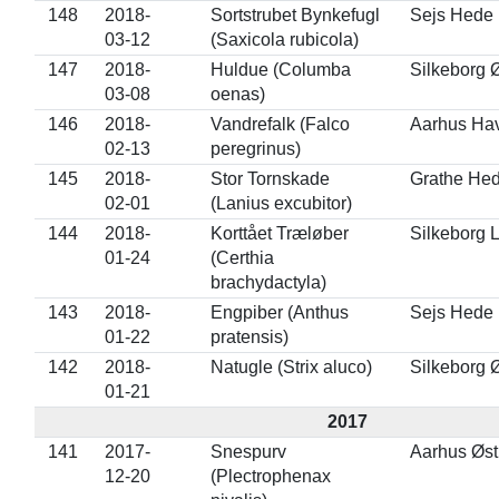
148
2018-
Sortstrubet Bynkefugl
Sejs Hede
03-12
(Saxicola rubicola)
147
2018-
Huldue (Columba
Silkeborg 
03-08
oenas)
146
2018-
Vandrefalk (Falco
Aarhus Ha
02-13
peregrinus)
145
2018-
Stor Tornskade
Grathe He
02-01
(Lanius excubitor)
144
2018-
Korttået Træløber
Silkeborg 
01-24
(Certhia
brachydactyla)
143
2018-
Engpiber (Anthus
Sejs Hede
01-22
pratensis)
142
2018-
Natugle (Strix aluco)
Silkeborg 
01-21
2017
141
2017-
Snespurv
Aarhus Øs
12-20
(Plectrophenax