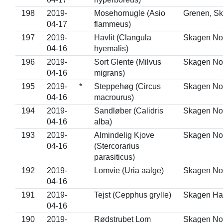
198
2019-
Mosehornugle (Asio
Grenen, S
04-17
flammeus)
197
2019-
Havlit (Clangula
Skagen No
04-16
hyemalis)
196
2019-
Sort Glente (Milvus
Skagen No
04-16
migrans)
195
2019-
*
Steppehøg (Circus
Skagen No
04-16
macrourus)
194
2019-
Sandløber (Calidris
Skagen No
04-16
alba)
193
2019-
Almindelig Kjove
Skagen No
04-16
(Stercorarius
parasiticus)
192
2019-
Lomvie (Uria aalge)
Skagen No
04-16
191
2019-
Tejst (Cepphus grylle)
Skagen Ha
04-16
190
2019-
Rødstrubet Lom
Skagen No