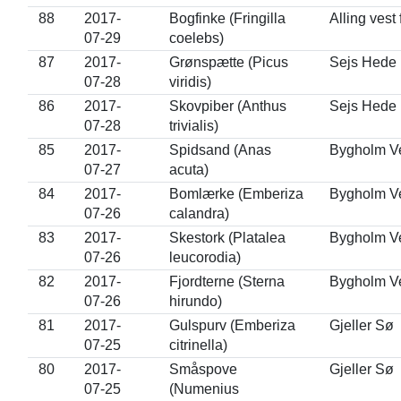
88
2017-
Bogfinke (Fringilla
Alling vest
07-29
coelebs)
87
2017-
Grønspætte (Picus
Sejs Hede
07-28
viridis)
86
2017-
Skovpiber (Anthus
Sejs Hede
07-28
trivialis)
85
2017-
Spidsand (Anas
Bygholm Ve
07-27
acuta)
84
2017-
Bomlærke (Emberiza
Bygholm Ve
07-26
calandra)
83
2017-
Skestork (Platalea
Bygholm Ve
07-26
leucorodia)
82
2017-
Fjordterne (Sterna
Bygholm Ve
07-26
hirundo)
81
2017-
Gulspurv (Emberiza
Gjeller Sø
07-25
citrinella)
80
2017-
Småspove
Gjeller Sø
07-25
(Numenius