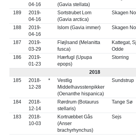
04-16
(Gavia stellata)
189
2019-
Sortstrubet Lom
Skagen No
04-16
(Gavia arctica)
188
2019-
Islom (Gavia immer)
Skagen No
04-16
187
2019-
Fløjlsand (Melanitta
Kattegat, 
03-29
fusca)
Odde
186
2019-
Hærfugl (Upupa
Storring
01-23
epops)
2018
185
2018-
*
Vestlig
Sundstrup
12-28
Middelhavsstenpikker
(Oenanthe hispanica)
184
2018-
Rørdrum (Botaurus
Tange Sø
12-14
stellaris)
183
2018-
Kortnæbbet Gås
Sejs
10-03
(Anser
brachyrhynchus)