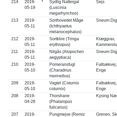
214
2019-
*
Sydlig Nattergal
Sejs
05-19
(Luscinia
megarhynchos)
213
2019-
Sorthovedet Måge
Sneum Dig
05-11
(Ichthyaetus
melanocephalus)
212
2019-
Sortklire (Tringa
Klæggrav,
05-11
erythropus)
Kammerslu
211
2019-
Nilgås (Alopochen
Sneum Dig
05-11
aegyptiaca)
210
2019-
Pomeransfugl
Falbækvej,
05-10
(Charadrius
Enge
morinellus)
209
2019-
Vagtel (Coturnix
Falbækvej,
05-10
coturnix)
Enge
208
2019-
Thorshane
Kysing Næ
04-28
(Phalaropus
fulicarius)
207
2019-
Pungmejse (Remiz
Grenen, S