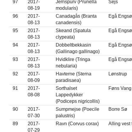
97
2017-
Jernspurv (Prunella
Sejs
08-19
modularis)
96
2017-
Canadagås (Branta
Egå Engsø
08-13
canadensis)
95
2017-
Skeand (Spatula
Egå Engsø
08-13
clypeata)
94
2017-
Dobbeltbekkasin
Egå Engsø
08-13
(Gallinago gallinago)
93
2017-
Hvidklire (Tringa
Egå Engsø
08-13
nebularia)
92
2017-
Havterne (Sterna
Lønstrup
08-09
paradisaea)
91
2017-
Sorthalset
Føns Vang
08-08
Lappedykker
(Podiceps nigricollis)
90
2017-
Sumpmejse (Poecile
Borre Sø
07-30
palustris)
89
2017-
Ravn (Corvus corax)
Alling vest
07-29