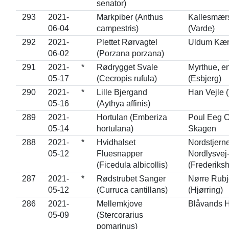
senator)
293
2021-
Markpiber (Anthus
Kallesmær
06-04
campestris)
(Varde)
292
2021-
Plettet Rørvagtel
Uldum Kæ
06-02
(Porzana porzana)
291
2021-
*
Rødrygget Svale
Myrthue, e
05-17
(Cecropis rufula)
(Esbjerg)
290
2021-
*
Lille Bjergand
Han Vejle (
05-16
(Aythya affinis)
289
2021-
Hortulan (Emberiza
Poul Eeg 
05-14
hortulana)
Skagen
288
2021-
*
Hvidhalset
Nordstjerne
05-12
Fluesnapper
Nordlysvej-
(Ficedula albicollis)
(Frederiks
287
2021-
*
Rødstrubet Sanger
Nørre Rubj
05-12
(Curruca cantillans)
(Hjørring)
286
2021-
Mellemkjove
Blåvands H
05-09
(Stercorarius
pomarinus)