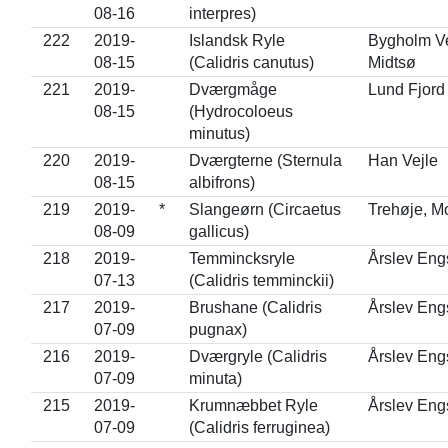
08-16
interpres)
222
2019-
Islandsk Ryle
Bygholm Ve
08-15
(Calidris canutus)
Midtsø
221
2019-
Dværgmåge
Lund Fjord
08-15
(Hydrocoloeus
minutus)
220
2019-
Dværgterne (Sternula
Han Vejle
08-15
albifrons)
219
2019-
*
Slangeørn (Circaetus
Trehøje, M
08-09
gallicus)
218
2019-
Temmincksryle
Årslev Eng
07-13
(Calidris temminckii)
217
2019-
Brushane (Calidris
Årslev Eng
07-09
pugnax)
216
2019-
Dværgryle (Calidris
Årslev Eng
07-09
minuta)
215
2019-
Krumnæbbet Ryle
Årslev Eng
07-09
(Calidris ferruginea)