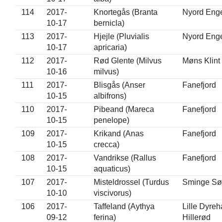
114
2017-
Knortegås (Branta
Nyord Eng
10-17
bernicla)
113
2017-
Hjejle (Pluvialis
Nyord Eng
10-17
apricaria)
112
2017-
Rød Glente (Milvus
Møns Klint
10-16
milvus)
111
2017-
Blisgås (Anser
Fanefjord
10-15
albifrons)
110
2017-
Pibeand (Mareca
Fanefjord
10-15
penelope)
109
2017-
Krikand (Anas
Fanefjord
10-15
crecca)
108
2017-
Vandrikse (Rallus
Fanefjord
10-15
aquaticus)
107
2017-
Misteldrossel (Turdus
Sminge Sø
10-10
viscivorus)
106
2017-
Taffeland (Aythya
Lille Dyreh
09-12
ferina)
Hillerød