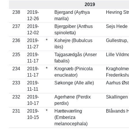
2019
238
2019-
Bjergand (Aythya
Hevring St
12-26
marila)
237
2019-
Bjergpiber (Anthus
Sejs Hede
12-02
spinoletta)
236
2019-
*
Kohejre (Bubulcus
Gullestrup,
11-27
ibis)
235
2019-
Tajgasædgås (Anser
Lille Vildm
11-17
fabalis)
234
2019-
*
Krognæb (Pinicola
Kragholme
11-17
enucleator)
Frederiksh
233
2019-
Søkonge (Alle alle)
Aarhus Øs
11-11
232
2019-
Agerhøne (Perdix
Skallingen
10-17
perdix)
231
2019-
*
Hætteværling
Blåvands 
10-15
(Emberiza
melanocephala)