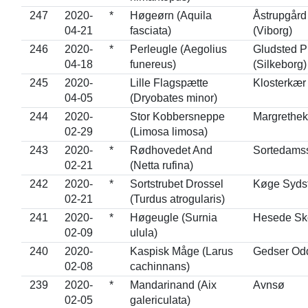
247
2020-
*
Høgeørn (Aquila
Åstrupgård
04-21
fasciata)
(Viborg)
246
2020-
*
Perleugle (Aegolius
Gludsted P
04-18
funereus)
(Silkeborg)
245
2020-
Lille Flagspætte
Klosterkær
04-05
(Dryobates minor)
244
2020-
Stor Kobbersneppe
Margrethe
02-29
(Limosa limosa)
243
2020-
*
Rødhovedet And
Sortedams
02-21
(Netta rufina)
242
2020-
*
Sortstrubet Drossel
Køge Syds
02-21
(Turdus atrogularis)
241
2020-
*
Høgeugle (Surnia
Hesede Sk
02-09
ulula)
240
2020-
Kaspisk Måge (Larus
Gedser Od
02-08
cachinnans)
239
2020-
*
Mandarinand (Aix
Avnsø
02-05
galericulata)