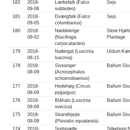
182
2018-
Lærkefalk (Falco
Sejs
09-08
subbuteo)
181
2018-
Dværgfalk (Falco
Sejs
09-05
columbarius)
180
2018-
Nøddekrige
Store Hjøl
09-02
(Nucifraga
Plantage
caryocatactes)
179
2018-
Nattergal (Luscinia
Uldum Kæ
08-15
luscinia)
178
2018-
Sivsanger
Ballum Slu
08-09
(Acrocephalus
schoenobaenus)
177
2018-
Hedehøg (Circus
Ballum Slu
08-09
pygargus)
176
2018-
Blåhals (Luscinia
Ballum Slu
08-09
svecica)
175
2018-
Strandhjejle
Ballum Slu
08-09
(Pluvialis squatarola)
174
2018-
Sortspætte
Silkeborg 