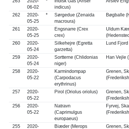
263
2020-
*
Indisk Gås (Anser
Årslev Eng
06-02
indicus)
262
2020-
*
Sørgedue (Zenaida
Bøgballe (
05-25
macroura)
261
2020-
Engsnarre (Crex
Uldum Kæ
05-25
crex)
(Hedensted
260
2020-
Silkehejre (Egretta
Lund Fjord 
05-24
garzetta)
259
2020-
Sortterne (Chlidonias
Han Vejle (
05-24
niger)
258
2020-
Karmindompap
Grenen, S
05-22
(Carpodacus
(Frederiks
erythrinus)
257
2020-
Pirol (Oriolus oriolus)
Grenen, S
05-22
(Frederiks
256
2020-
Natravn
Fyrvej, Sk
05-22
(Caprimulgus
(Frederiks
europaeus)
255
2020-
Biæder (Merops
Grenen, S