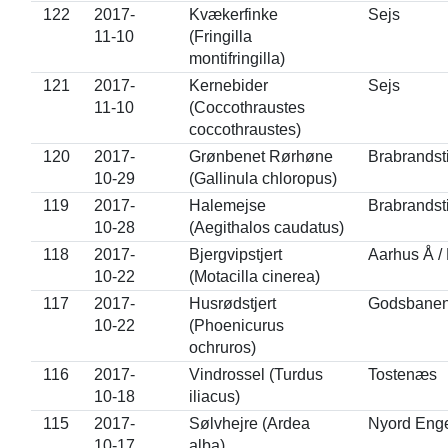
122
2017-
Kvækerfinke
Sejs
11-10
(Fringilla
montifringilla)
121
2017-
Kernebider
Sejs
11-10
(Coccothraustes
coccothraustes)
120
2017-
Grønbenet Rørhøne
Brabrandst
10-29
(Gallinula chloropus)
119
2017-
Halemejse
Brabrandst
10-28
(Aegithalos caudatus)
118
2017-
Bjergvipstjert
Aarhus Å /
10-22
(Motacilla cinerea)
117
2017-
Husrødstjert
Godsbanen
10-22
(Phoenicurus
ochruros)
116
2017-
Vindrossel (Turdus
Tostenæs
10-18
iliacus)
115
2017-
Sølvhejre (Ardea
Nyord Eng
10-17
alba)