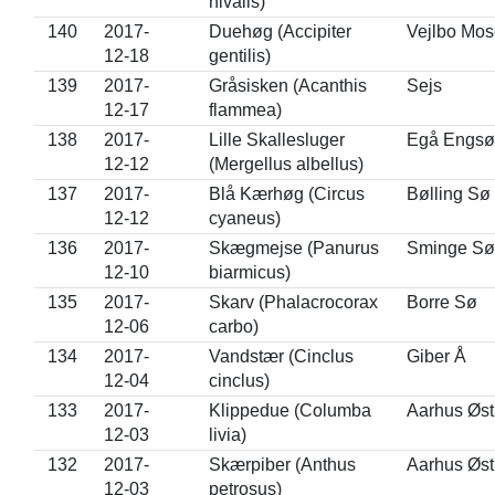
nivalis)
140
2017-
Duehøg (Accipiter
Vejlbo Mos
12-18
gentilis)
139
2017-
Gråsisken (Acanthis
Sejs
12-17
flammea)
138
2017-
Lille Skallesluger
Egå Engsø
12-12
(Mergellus albellus)
137
2017-
Blå Kærhøg (Circus
Bølling Sø
12-12
cyaneus)
136
2017-
Skægmejse (Panurus
Sminge Sø
12-10
biarmicus)
135
2017-
Skarv (Phalacrocorax
Borre Sø
12-06
carbo)
134
2017-
Vandstær (Cinclus
Giber Å
12-04
cinclus)
133
2017-
Klippedue (Columba
Aarhus Øs
12-03
livia)
132
2017-
Skærpiber (Anthus
Aarhus Øs
12-03
petrosus)