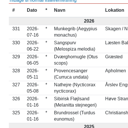
Tilbage til normal listefremvisning
#
Dato
*
Navn
Lokation
2026
331
2026-
*
Munkegrib (Aegypius
Skagen / 
07-16
monachus)
330
2026-
*
Sangspurv
Læsten Ba
06-22
(Melospiza melodia)
329
2026-
*
Dværghornugle (Otus
Græsted
06-05
scops)
328
2026-
*
Provencesanger
Apholmen
05-11
(Curruca undata)
327
2026-
*
Nathejre (Nycticorax
Årslev Eng
05-08
nycticorax)
326
2026-
*
Sibirisk Fløjlsand
Høve Stra
01-16
(Melanitta stejnegeri)
325
2026-
*
Brundrossel (Turdus
Christians
01-16
eunomus)
2025