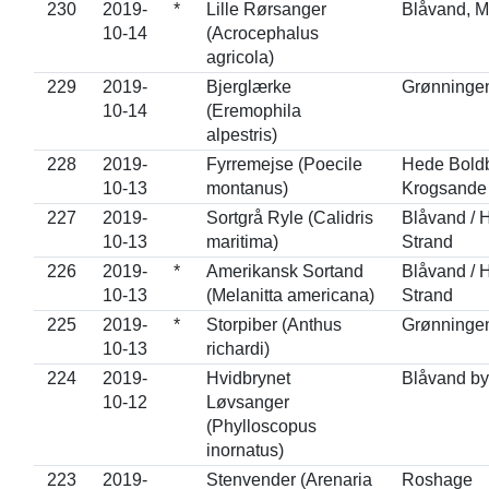
230
2019-
*
Lille Rørsanger
Blåvand, 
10-14
(Acrocephalus
agricola)
229
2019-
Bjerglærke
Grønningen
10-14
(Eremophila
alpestris)
228
2019-
Fyrremejse (Poecile
Hede Boldb
10-13
montanus)
Krogsande
227
2019-
Sortgrå Ryle (Calidris
Blåvand / 
10-13
maritima)
Strand
226
2019-
*
Amerikansk Sortand
Blåvand / 
10-13
(Melanitta americana)
Strand
225
2019-
*
Storpiber (Anthus
Grønninge
10-13
richardi)
224
2019-
Hvidbrynet
Blåvand by
10-12
Løvsanger
(Phylloscopus
inornatus)
223
2019-
Stenvender (Arenaria
Roshage