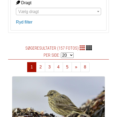
Dragt
Vælg dragt
Ryd filter
SØGERESULTATER (157 FOTOS)
PER SIDE:
1
2
3
4
5
»
8
Næste