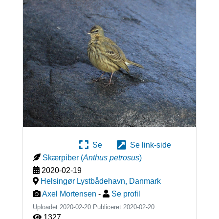
Se
Se link-side
Skærpiber
(
Anthus petrosus
)
2020-02-19
Helsingør Lystbådehavn
,
Danmark
Axel Mortensen
-
Se profil
Uploadet 2020-02-20 Publiceret
2020-02-20
1327