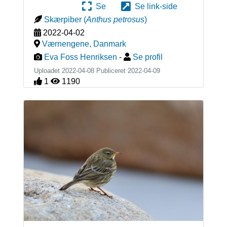
Se
Se link-side
Skærpiber
(
Anthus petrosus
)
2022-04-02
Værnengene
,
Danmark
Eva Foss Henriksen
-
Se profil
Uploadet 2022-04-08 Publiceret
2022-04-09
1
1190