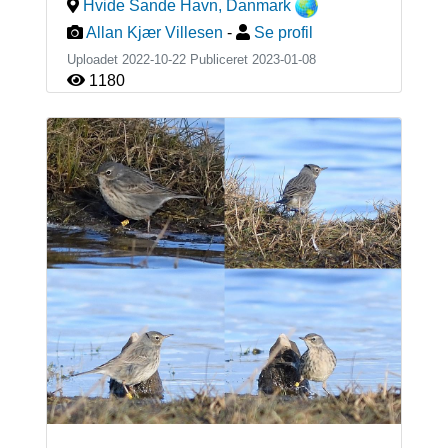
Hvide Sande Havn
,
Danmark
Allan Kjær Villesen
-
Se profil
Uploadet 2022-10-22 Publiceret
2023-01-08
1180