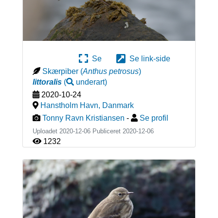
Se
Se link-side
Skærpiber
(
Anthus petrosus
)
littoralis
(
underart
)
2020-10-24
Hanstholm Havn
,
Danmark
Tonny Ravn Kristiansen
-
Se profil
Uploadet 2020-12-06 Publiceret
2020-12-06
1232