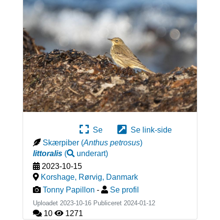
Se
Se link-side
Skærpiber
(
Anthus petrosus
)
littoralis
(
underart
)
2023-10-15
Korshage, Rørvig
,
Danmark
Tonny Papillon
-
Se profil
Uploadet 2023-10-16 Publiceret
2024-01-12
10
1271