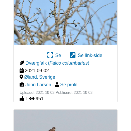
Se
Se link-side
Dværgfalk
(
Falco columbarius
)
2021-09-02
Øland
,
Sverige
John Larsen
-
Se profil
Uploadet 2021-10-03 Publiceret
2021-10-03
1
951