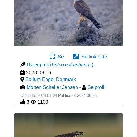
Se
Se link-side
Dværgfalk
(
Falco columbarius
)
2023-09-16
Ballum Enge
,
Danmark
Morten Scheller Jensen
-
Se profil
Uploadet 2024-04-04 Publiceret
2024-06-25
3
1109