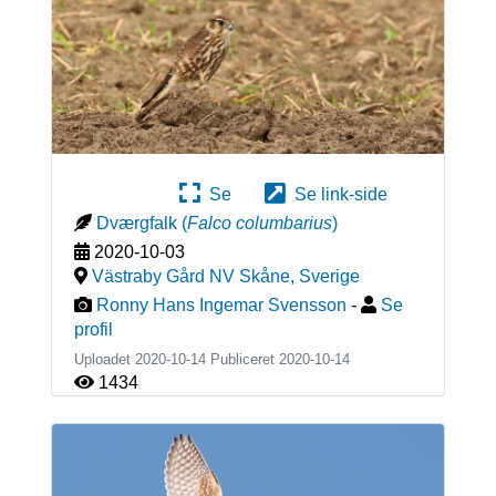
Se
Se link-side
Dværgfalk
(
Falco columbarius
)
2020-10-03
Västraby Gård NV Skåne
,
Sverige
Ronny Hans Ingemar Svensson
-
Se
profil
Uploadet 2020-10-14 Publiceret
2020-10-14
1434