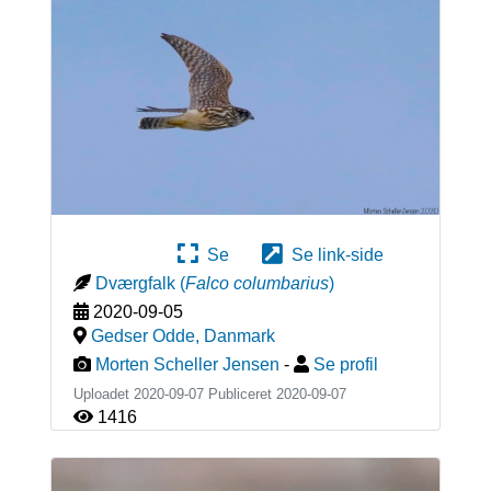
Se
Se link-side
Dværgfalk
(
Falco columbarius
)
2020-09-05
Gedser Odde
,
Danmark
Morten Scheller Jensen
-
Se profil
Uploadet 2020-09-07 Publiceret
2020-09-07
1416