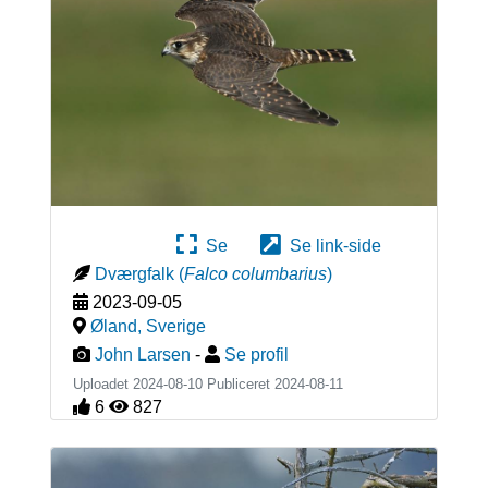
Se
Se link-side
Dværgfalk
(
Falco columbarius
)
2023-09-05
Øland
,
Sverige
John Larsen
-
Se profil
Uploadet 2024-08-10 Publiceret
2024-08-11
6
827