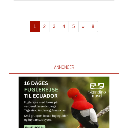
1
2
3
4
5
»
8
Næste
ANNONCER