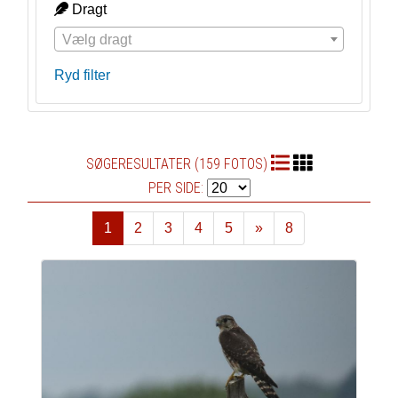
Dragt
Vælg dragt
Ryd filter
SØGERESULTATER (159 FOTOS)
PER SIDE:
1
2
3
4
5
»
8
Næste