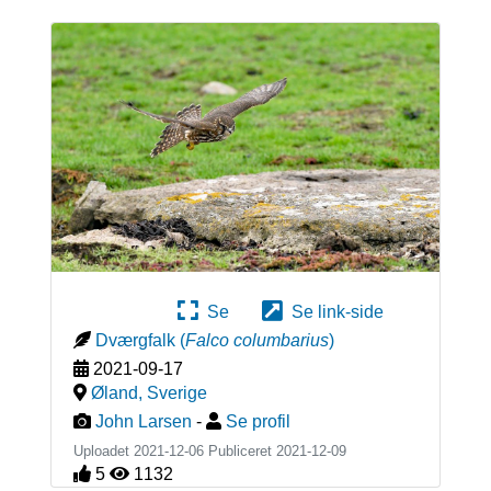
Se
Se link-side
Dværgfalk
(
Falco columbarius
)
2021-09-17
Øland
,
Sverige
John Larsen
-
Se profil
Uploadet 2021-12-06 Publiceret
2021-12-09
5
1132