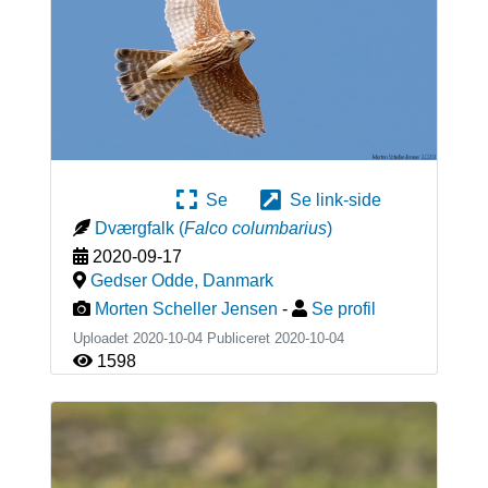
Se
Se link-side
Dværgfalk
(
Falco columbarius
)
2020-09-17
Gedser Odde
,
Danmark
Morten Scheller Jensen
-
Se profil
Uploadet 2020-10-04 Publiceret
2020-10-04
1598