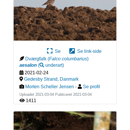
Se
Se link-side
Dværgfalk
(
Falco columbarius
)
aesalon
(
underart
)
2021-02-24
Gedesby Strand
,
Danmark
Morten Scheller Jensen
-
Se profil
Uploadet 2021-03-04 Publiceret
2021-03-04
1411