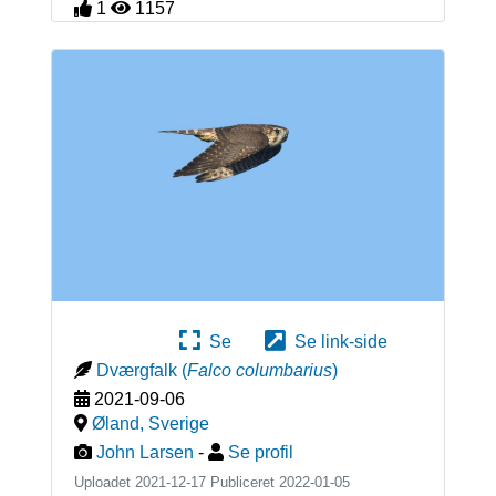
1
1157
Se
Se link-side
Dværgfalk
(
Falco columbarius
)
2021-09-06
Øland
,
Sverige
John Larsen
-
Se profil
Uploadet 2021-12-17 Publiceret
2022-01-05