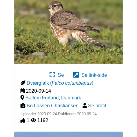
Se
Se link-side
Dværgfalk
(
Falco columbarius
)
2020-09-14
Ballum Forland
,
Danmark
Bo Lassen Christiansen
-
Se profil
Uploadet 2020-09-24 Publiceret
2020-09-24
1
1192