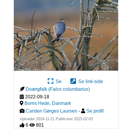
Se
Se link-side
Dværgfalk
(
Falco columbarius
)
2022-09-18
Borris Hede
,
Danmark
Carsten Gørges Laursen
-
Se profil
Uploadet 2024-11-21 Publiceret
2025-02-03
6
801