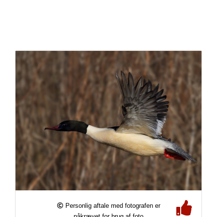
Personlig aftale med fotografen er
påkrævet for brug af foto