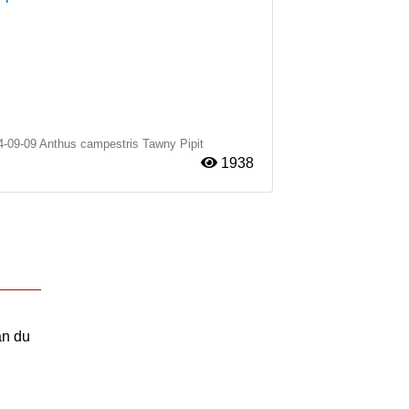
4-09-09
Anthus campestris
Tawny Pipit
1938
an du