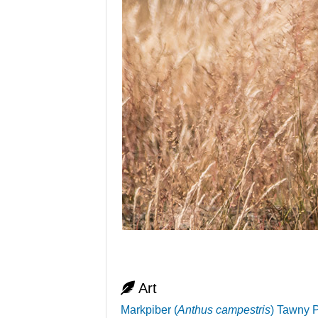
Art
Markpiber
(
Anthus campestris
)
Tawny P