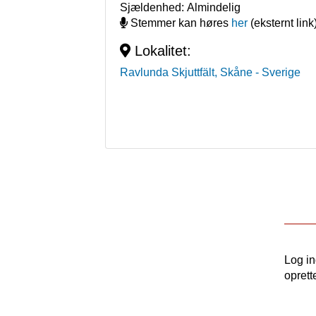
Sjældenhed:
Almindelig
Stemmer kan høres
her
(eksternt link
Lokalitet:
Ravlunda Skjuttfält, Skåne
- Sverige
Log i
oprett