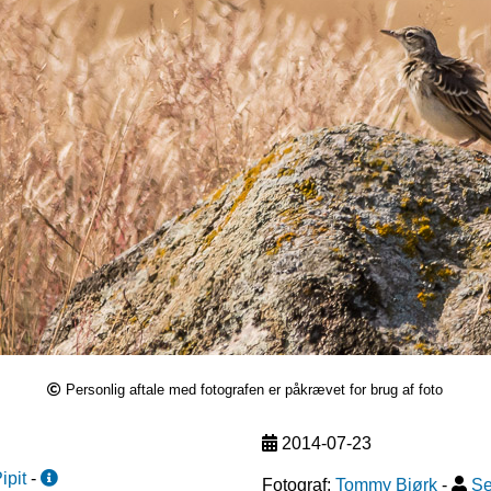
Personlig aftale med fotografen er påkrævet for brug af foto
2014-07-23
ipit
-
Fotograf:
Tommy Bjørk
-
Se