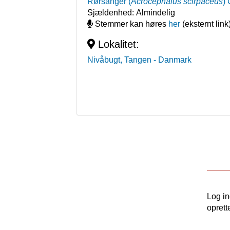
Rørsanger
(
Acrocephalus scirpaceus
)
Sjældenhed:
Almindelig
Stemmer kan høres
her
(eksternt link
Lokalitet:
Nivåbugt, Tangen
- Danmark
Log i
oprett