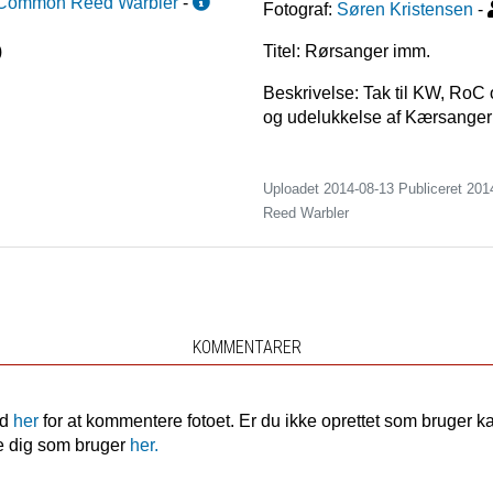
Common Reed Warbler
-
Fotograf:
Søren Kristensen
-
)
Titel: Rørsanger imm.
Beskrivelse: Tak til KW, RoC 
og udelukkelse af Kærsanger
Uploadet 2014-08-13 Publiceret
201
Reed Warbler
KOMMENTARER
nd
her
for at kommentere fotoet. Er du ikke oprettet som bruger k
e dig som bruger
her.