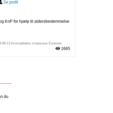
Se profil
og KnP for hjælp til aldersbestemmelse 
4-08-13
Acrocephalus scirpaceus
Eurasian
1665
an du