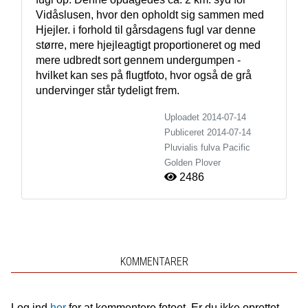
Vidåslusen, hvor den opholdt sig sammen med 
Hjejler. i forhold til gårsdagens fugl var denne 
større, mere hjejleagtigt proportioneret og med 
mere udbredt sort gennem undergumpen - 
hvilket kan ses på flugtfoto, hvor også de grå 
undervinger står tydeligt frem. 
Uploadet 2014-07-14
Publiceret
2014-07-14
Pluvialis fulva
Pacific
Golden Plover
2486
KOMMENTARER
Log ind
her
for at kommentere fotoet. Er du ikke oprettet