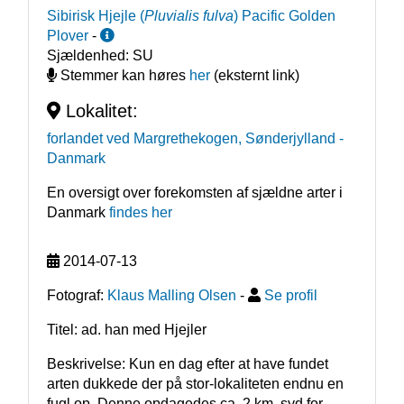
Sibirisk Hjejle
(
Pluvialis fulva
)
Pacific Golden
Plover
-
Sjældenhed:
SU
Stemmer kan høres
her
(eksternt link)
Lokalitet:
forlandet ved Margrethekogen, Sønderjylland
-
Danmark
En oversigt over forekomsten af sjældne arter i
Danmark
findes her
2014-07-13
Fotograf:
Klaus Malling Olsen
-
Se profil
Titel: ad. han med Hjejler
Beskrivelse: Kun en dag efter at have fundet 
arten dukkede der på stor-lokaliteten endnu en 
fugl op. Denne opdagedes ca. 2 km. syd for 