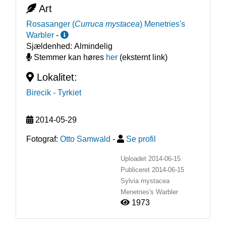
Art
Rosasanger
(
Curruca mystacea
)
Menetries's
Warbler
-
Sjældenhed:
Almindelig
Stemmer kan høres
her
(eksternt link)
Lokalitet:
Birecik
- Tyrkiet
2014-05-29
Fotograf:
Otto Samwald
-
Se profil
Uploadet 2014-06-15
Publiceret
2014-06-15
Sylvia mystacea
Menetries's Warbler
1973