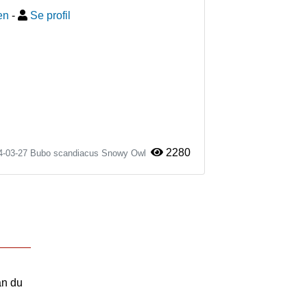
en
-
Se profil
2280
4-03-27
Bubo scandiacus
Snowy Owl
an du