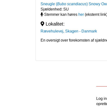
Sneugle
(
Bubo scandiacus
)
Snowy Ow
Sjældenhed:
SU
Stemmer kan høres
her
(eksternt link
Lokalitet:
Rævehulevej, Skagen
- Danmark
En oversigt over forekomsten af sjældn
Log i
oprett