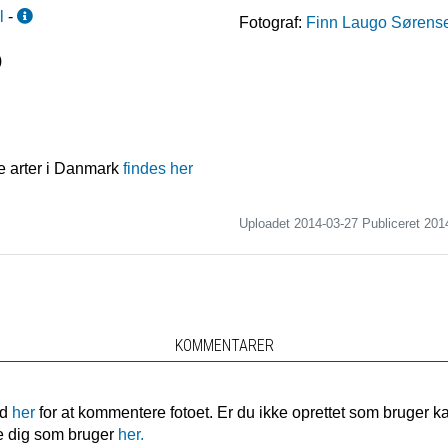
l
-
Fotograf:
Finn Laugo Sørens
)
e arter i Danmark
findes her
Uploadet 2014-03-27 Publiceret
201
KOMMENTARER
nd
her
for at kommentere fotoet. Er du ikke oprettet som bruger k
e dig som bruger
her.