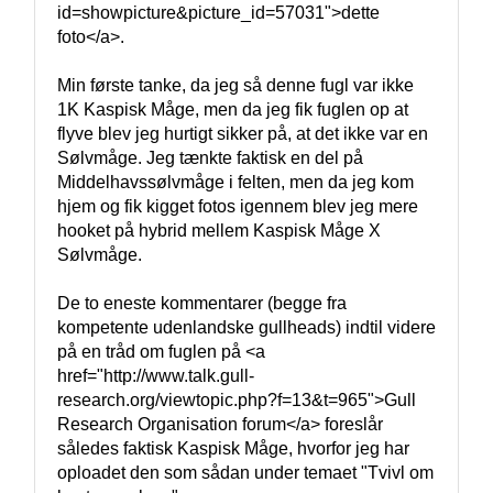
id=showpicture&picture_id=57031">dette 
foto</a>.

Min første tanke, da jeg så denne fugl var ikke 
1K Kaspisk Måge, men da jeg fik fuglen op at 
flyve blev jeg hurtigt sikker på, at det ikke var en 
Sølvmåge. Jeg tænkte faktisk en del på 
Middelhavssølvmåge i felten, men da jeg kom 
hjem og fik kigget fotos igennem blev jeg mere 
hooket på hybrid mellem Kaspisk Måge X 
Sølvmåge.

De to eneste kommentarer (begge fra 
kompetente udenlandske gullheads) indtil videre 
på en tråd om fuglen på <a 
href="http://www.talk.gull-
research.org/viewtopic.php?f=13&t=965">Gull 
Research Organisation forum</a> foreslår 
således faktisk Kaspisk Måge, hvorfor jeg har 
oploadet den som sådan under temaet "Tvivl om 