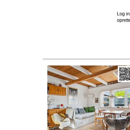
Log i
oprett