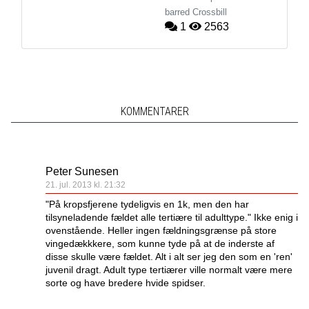
barred Crossbill
1
2563
KOMMENTARER
Peter Sunesen
21. jul. 2013 kl. 21:32
"På kropsfjerene tydeligvis en 1k, men den har
tilsyneladende fældet alle tertiære til adulttype." Ikke enig i
ovenstående. Heller ingen fældningsgrænse på store
vingedækkkere, som kunne tyde på at de inderste af
disse skulle være fældet. Alt i alt ser jeg den som en 'ren'
juvenil dragt. Adult type tertiærer ville normalt være mere
sorte og have bredere hvide spidser.