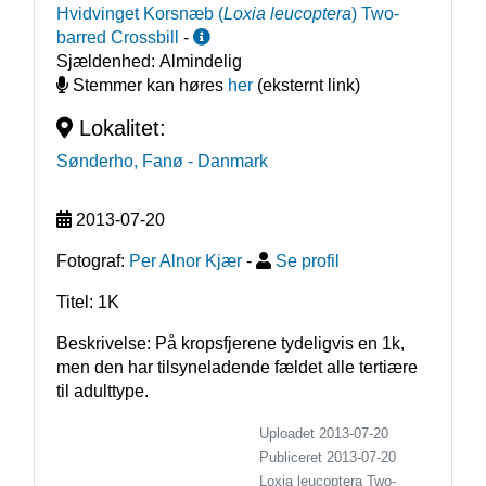
Hvidvinget Korsnæb
(
Loxia leucoptera
)
Two-
barred Crossbill
-
Sjældenhed:
Almindelig
Stemmer kan høres
her
(eksternt link)
Lokalitet:
Sønderho, Fanø
- Danmark
2013-07-20
Fotograf:
Per Alnor Kjær
-
Se profil
Titel: 1K
Beskrivelse: På kropsfjerene tydeligvis en 1k, 
men den har tilsyneladende fældet alle tertiære 
til adulttype.
Uploadet 2013-07-20
Publiceret
2013-07-20
Loxia leucoptera
Two-