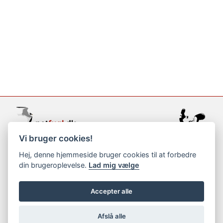
Vi bruger cookies!
support@netfugl.dk
Hej, denne hjemmeside bruger cookies til at forbedre
din brugeroplevelse.
Lad mig vælge
copyright © 2002-2023
Accepter alle
Afslå alle