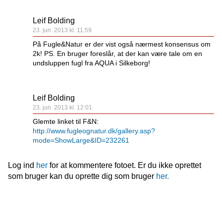
Leif Bolding
23. jun. 2013 kl. 11:59
På Fugle&Natur er der vist også nærmest konsensus om
2k! PS. En bruger foreslår, at der kan være tale om en
undsluppen fugl fra AQUA i Silkeborg!
Leif Bolding
23. jun. 2013 kl. 12:01
Glemte linket til F&N:
http://www.fugleognatur.dk/gallery.asp?
mode=ShowLarge&ID=232261
Log ind
her
for at kommentere fotoet. Er du ikke oprettet
som bruger kan du oprette dig som bruger
her.