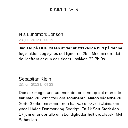
KOMMENTARER
Nis Lundmark Jensen
23. jun. 2013 kl. 00:19
Jeg ser på DOF basen at der er forskellige bud på denne
fugls alder. Jeg synes det ligner en 2k .. Med mindre det
da ligefrem er dun der sidder i nakken ?? Bh 9s
Sebastian Klein
23. jun. 2013 kl. 09:23
Den ser meget ung ud, men det er jo netop det man ofte
ser med 2k Sort Stork om sommeren. Netop sådanne 2k
Sorte Storke om sommeren har været skyld i claims om
yngel i både Danmark og Sverige. En 1k Sort Stork den
17 juni er under alle omstændigheder helt urealistisk. Mvh
Sebastian