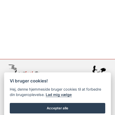
Vi bruger cookies!
support@netfugl.dk
Hej, denne hjemmeside bruger cookies til at forbedre
din brugeroplevelse.
Lad mig vælge
copyright © 2002-2023
Accepter alle