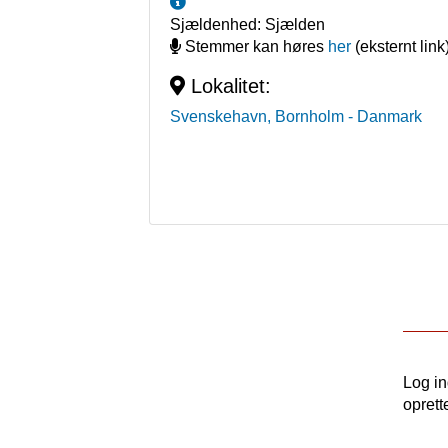
Sjældenhed:
Sjælden
Stemmer kan høres
her
(eksternt link
Lokalitet:
Svenskehavn, Bornholm
- Danmark
Log i
oprett