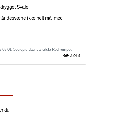
ødrygget Svale
står desværre ikke helt mål med 
3-05-01
Cecropis daurica rufula
Red-rumped
2248
an du