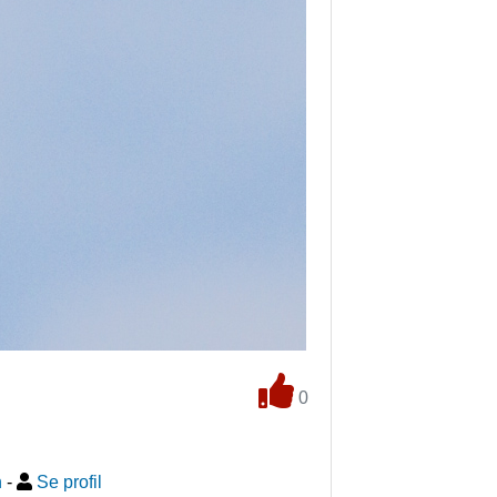
0
n
-
Se profil