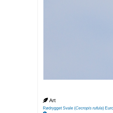
Art
Rødrygget Svale
(
Cecropis rufula
)
Eur