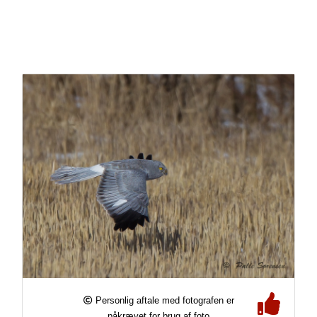
Personlig aftale med fotografen er
påkrævet for brug af foto