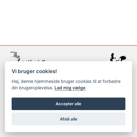
Vi bruger cookies!
support@netfugl.dk
Hej, denne hjemmeside bruger cookies til at forbedre
din brugeroplevelse.
Lad mig vælge
copyright © 2002-2023
Accepter alle
Afslå alle