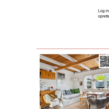
Log i
oprett