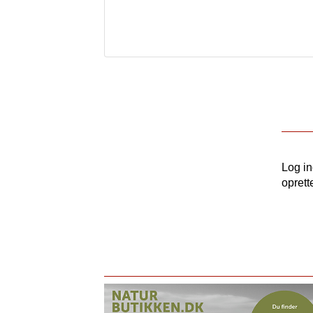
Log i
oprett