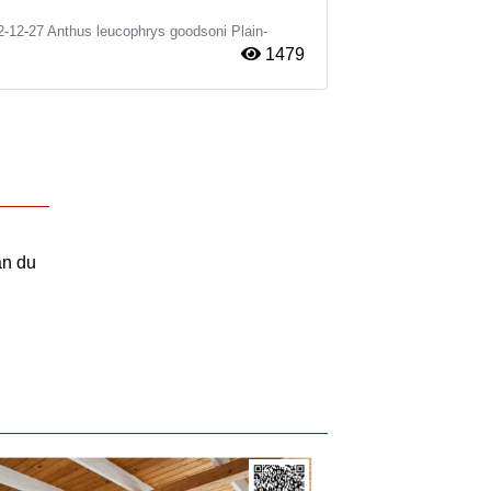
2-12-27
Anthus leucophrys goodsoni
Plain-
1479
an du