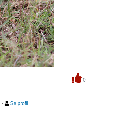
0
d
-
Se profil