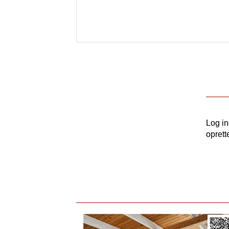
Log i
oprett