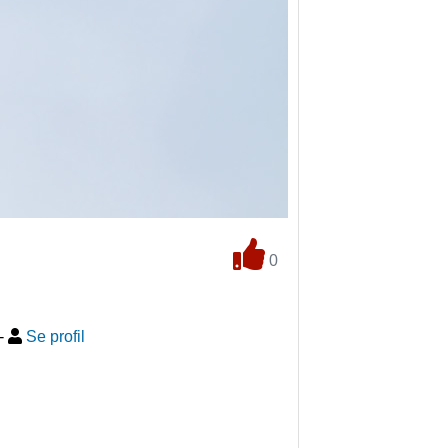
0
-
Se profil