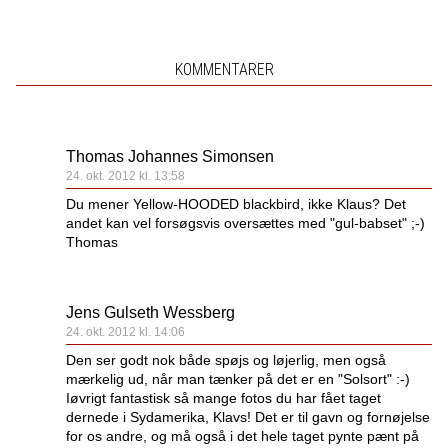
KOMMENTARER
Thomas Johannes Simonsen
24. okt. 2012 kl. 13:58
Du mener Yellow-HOODED blackbird, ikke Klaus? Det
andet kan vel forsøgsvis oversættes med "gul-babset" ;-)
Thomas
Jens Gulseth Wessberg
24. okt. 2012 kl. 14:06
Den ser godt nok både spøjs og løjerlig, men også
mærkelig ud, når man tænker på det er en "Solsort" :-)
Iøvrigt fantastisk så mange fotos du har fået taget
dernede i Sydamerika, Klavs! Det er til gavn og fornøjelse
for os andre, og må også i det hele taget pynte pænt på