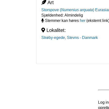
Art
Storspove
(
Numenius arquata
)
Eurasia
Sjældenhed:
Almindelig
Stemmer kan høres
her
(eksternt link
Lokalitet:
Strøby-egede, Stevns
- Danmark
Log i
oprett