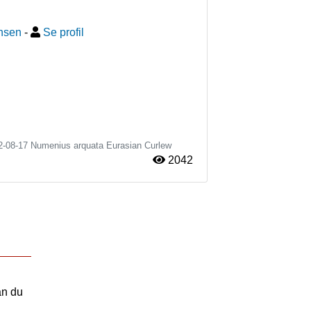
nsen
-
Se profil
2-08-17
Numenius arquata
Eurasian Curlew
2042
an du