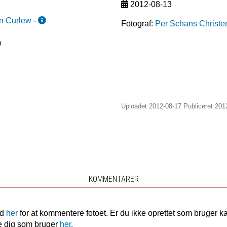
2012-08-13
n Curlew
-
Fotograf:
Per Schans Christe
)
Uploadet 2012-08-17 Publiceret
201
KOMMENTARER
nd
her
for at kommentere fotoet. Er du ikke oprettet som bruger k
e dig som bruger
her.