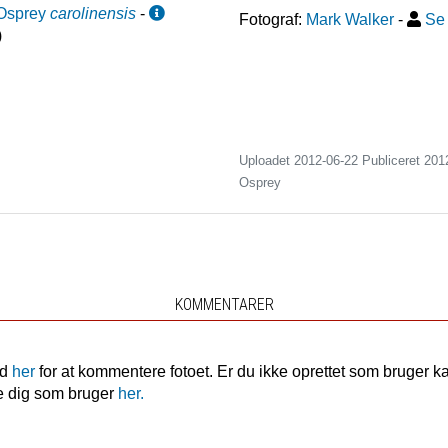
Osprey
carolinensis
-
Fotograf:
Mark Walker
-
Se 
)
Uploadet 2012-06-22 Publiceret
201
Osprey
KOMMENTARER
nd
her
for at kommentere fotoet. Er du ikke oprettet som bruger k
e dig som bruger
her.