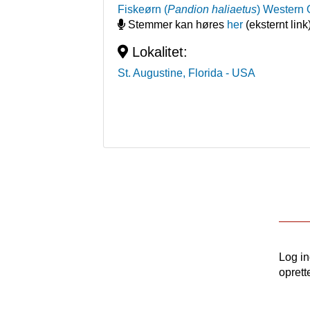
Fiskeørn
(
Pandion haliaetus
)
Western 
Stemmer kan høres
her
(eksternt link
Lokalitet:
St. Augustine, Florida
- USA
Log i
oprett