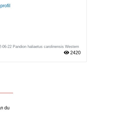
profil
2-06-22
Pandion haliaetus carolinensis
Western
2420
an du