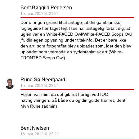
Bent Bøggild Pedersen
15. mar. 2012 kl. 21:59
Der er ingen grund til at antage, at din gambianske
fugleguide har taget fejl. Han har antagelig fortalt dig, at
uglen var en White-FACED Owl/White-FACED Scops Owl
jfr. din egen oplysning under titel/info. Det er bare ikke
den art, som fotografiet blev uploadet som, idet den blev
uploadet som værende en sydøstasiatisk art (White-
FRONTED Scops Owl)
Rune Sø Neergaard
15. mar. 2012 kl. 22:54
Fejlen var min, da det gik lidt hurtigt ved IOC-
navngivningen. Så både du og din guide har ret, Bent.
Mvh Rune (admin)
Bent Nielsen
16. mar. 2012 kl. 22:23