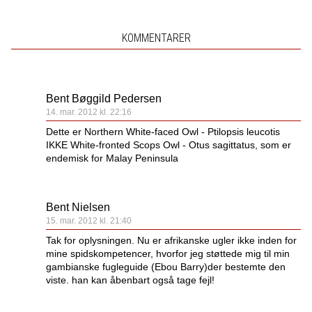
KOMMENTARER
Bent Bøggild Pedersen
14. mar. 2012 kl. 22:16
Dette er Northern White-faced Owl - Ptilopsis leucotis
IKKE White-fronted Scops Owl - Otus sagittatus, som er
endemisk for Malay Peninsula
Bent Nielsen
15. mar. 2012 kl. 21:40
Tak for oplysningen. Nu er afrikanske ugler ikke inden for
mine spidskompetencer, hvorfor jeg støttede mig til min
gambianske fugleguide (Ebou Barry)der bestemte den
viste. han kan åbenbart også tage fejl!