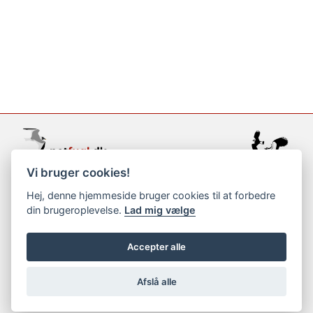
Vi bruger cookies!
support@netfugl.dk
Hej, denne hjemmeside bruger cookies til at forbedre
din brugeroplevelse.
Lad mig vælge
copyright © 2002-2023
Accepter alle
Afslå alle