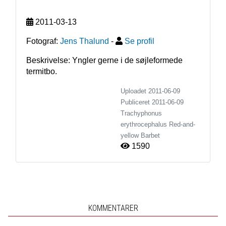
2011-03-13
Fotograf:
Jens Thalund
-
Se profil
Beskrivelse: Yngler gerne i de søjleformede 
termitbo.
Uploadet 2011-06-09
Publiceret
2011-06-09
Trachyphonus
erythrocephalus
Red-and-
yellow Barbet
1590
KOMMENTARER