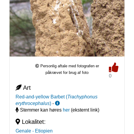
Personlig aftale med fotografen er
påkrævet for brug af foto
0
Art
Red-and-yellow Barbet
(
Trachyphonus
erythrocephalus
)
-
Stemmer kan høres
her
(eksternt link)
Lokalitet:
Genale
- Etiopien