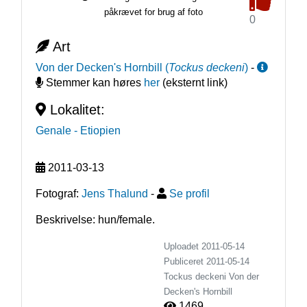
påkrævet for brug af foto
0
Art
Von der Decken's Hornbill
(
Tockus deckeni
)
-
Stemmer kan høres
her
(eksternt link)
Lokalitet:
Genale
- Etiopien
2011-03-13
Fotograf:
Jens Thalund
-
Se profil
Beskrivelse: hun/female.
Uploadet 2011-05-14
Publiceret
2011-05-14
Tockus deckeni
Von der
Decken's Hornbill
1469