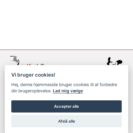
Vi bruger cookies!
support@netfugl.dk
Hej, denne hjemmeside bruger cookies til at forbedre
din brugeroplevelse.
Lad mig vælge
copyright © 2002-2023
Accepter alle
Afslå alle