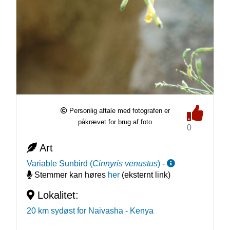
Personlig aftale med fotografen er
påkrævet for brug af foto
0
Art
Variable Sunbird
(
Cinnyris venustus
)
-
Stemmer kan høres
her
(eksternt link)
Lokalitet:
20 km sydøst for Naivasha
- Kenya