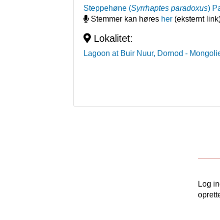
Steppehøne
(
Syrrhaptes paradoxus
)
Pa
Stemmer kan høres
her
(eksternt link
Lokalitet:
Lagoon at Buir Nuur, Dornod
- Mongoli
Log i
oprett