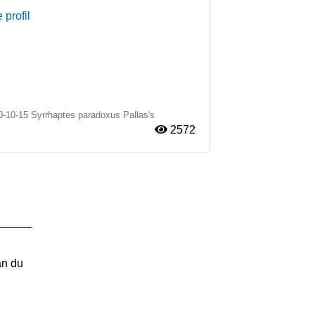
 profil
0-10-15
Syrrhaptes paradoxus
Pallas's
2572
an du