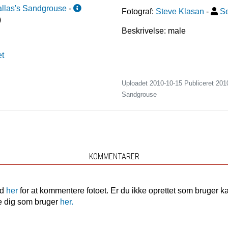
llas's Sandgrouse
-
Fotograf:
Steve Klasan
-
Se
)
Beskrivelse: male
et
Uploadet 2010-10-15 Publiceret
201
Sandgrouse
KOMMENTARER
nd
her
for at kommentere fotoet. Er du ikke oprettet som bruger k
e dig som bruger
her.