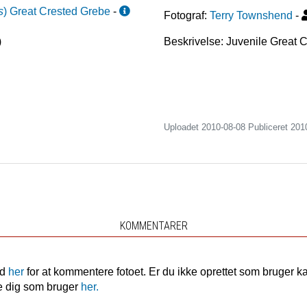
s
)
Great Crested Grebe
-
Fotograf:
Terry Townshend
-
)
Beskrivelse: Juvenile Great 
Uploadet 2010-08-08 Publiceret
201
KOMMENTARER
nd
her
for at kommentere fotoet. Er du ikke oprettet som bruger k
e dig som bruger
her.