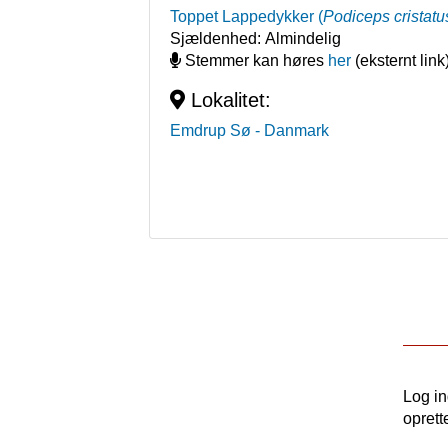
Toppet Lappedykker
(
Podiceps cristatu
Sjældenhed:
Almindelig
Stemmer kan høres
her
(eksternt link
Lokalitet:
Emdrup Sø
- Danmark
Log i
oprett