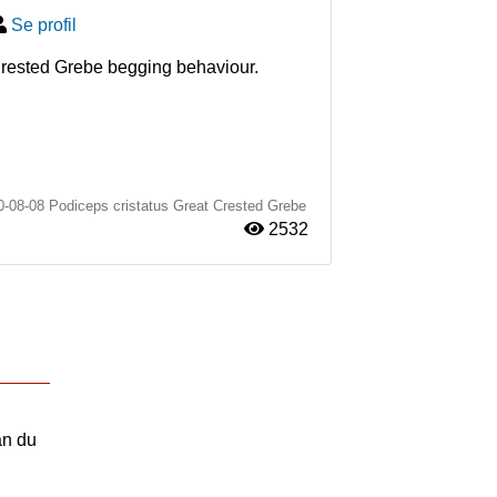
Se profil
Crested Grebe begging behaviour.  
0-08-08
Podiceps cristatus
Great Crested Grebe
2532
an du