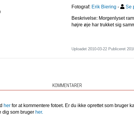
Fotograf:
Erik Biering
-
Se p
)
Beskrivelse: Morgenlyset ramm
højre øje har trukket sig sam
Uploadet 2010-03-22 Publiceret
201
KOMMENTARER
nd
her
for at kommentere fotoet. Er du ikke oprettet som bruger k
e dig som bruger
her.