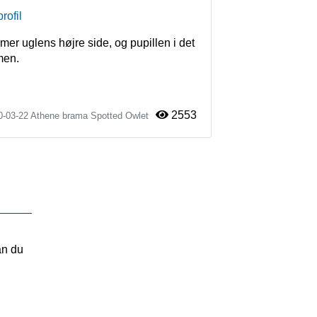
rofil
er uglens højre side, og pupillen i det 
men.
2553
0-03-22
Athene brama
Spotted Owlet
an du