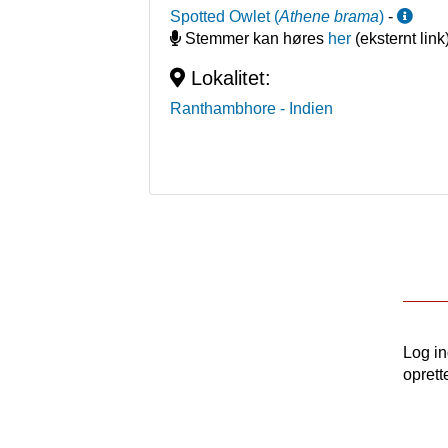
Spotted Owlet
(
Athene brama
)
-
Stemmer kan høres
her
(eksternt link
Lokalitet:
Ranthambhore
- Indien
Log i
oprett