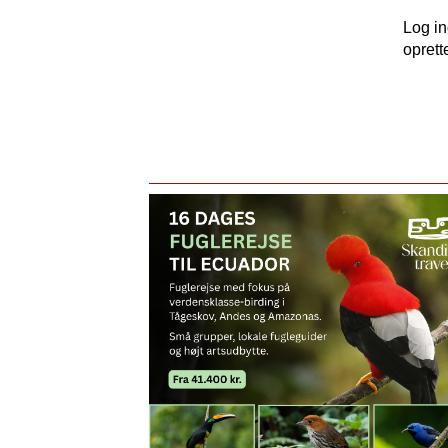
Log i
oprett