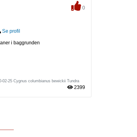
0
Se profil
vaner i baggrunden
0-02-25
Cygnus columbianus bewickii
Tundra
2399