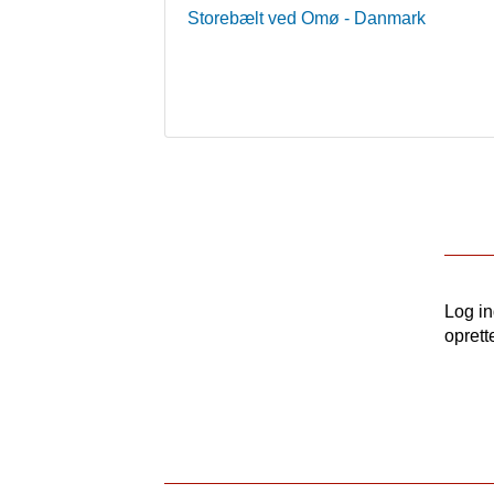
Storebælt ved Omø
- Danmark
Log i
oprett