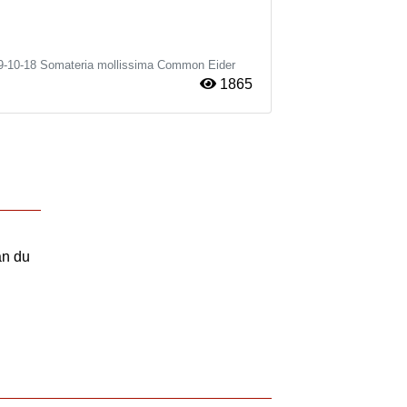
9-10-18
Somateria mollissima
Common Eider
1865
an du